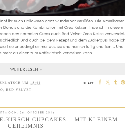
önnt ihr euch Halloween ganz wunderbar versüßen. Die Amerikaner
ach Donuts und die Kombination mit Oreo Keksen finde ich in diesem
 neben den normalen Oreos auch Red Velvet Oreo Kekse verwendet.
rschiedlich und auch bei dem Rezept und dem Zuckerguss habe ich
iert sie unbedingt einmal aus, sie sind herrlich luftig und fein... Und
e mehr als einen zum Kaffeklatsch verspeisen kann.
WEITERLESEN »
EEKLATSCH
UM
18:41
SHARE:
EO
,
RED VELVET
ITTWOCH, 26. OKTOBER 2016
E-KIRSCH CUPCAKES... MIT KLEINEM
GEHEIMNIS