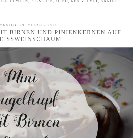
,
HALLOWEEN
,
KIRSCHEN
,
OREO
,
RED VELVET
,
VANILLE
ONNTAG, 23. OKTOBER 2016
IT BIRNEN UND PINIENKERNEN AUF
EISSWEINSCHAUM