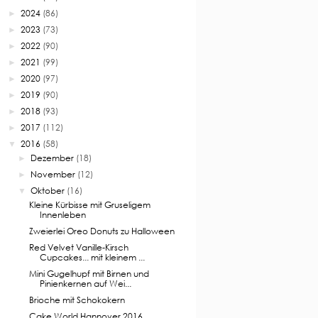
2024
(86)
►
2023
(73)
►
2022
(90)
►
2021
(99)
►
2020
(97)
►
2019
(90)
►
2018
(93)
►
2017
(112)
►
2016
(58)
▼
Dezember
(18)
►
November
(12)
►
Oktober
(16)
▼
Kleine Kürbisse mit Gruseligem
Innenleben
Zweierlei Oreo Donuts zu Halloween
Red Velvet Vanille-Kirsch
Cupcakes... mit kleinem ...
Mini Gugelhupf mit Birnen und
Pinienkernen auf Wei...
Brioche mit Schokokern
Cake World Hannover 2016