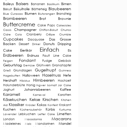
Baisers
Baileys
Birnen
Bananen
Basilikum
Blaubeeren
Biskuitrolle
Biskuit
Blätterteig
Blumen
Brandteig
Blue Curacao
Blutorangen
Brombeeren
Brot
Brownie
Buttercreme
Cake Pops
Cakesicles
Champagner
Cassis
Chiffon-Biskuit
Churros
Cranberry
Cidre
Cola
Crêpe
Crumble
Cupcakes
Das Grosse
Dacquoise
Backen
Donuts
Dripping
Dessert
Dinkel
Einfach
Cake
Eierlikör
Eis
Erdbeeren
Erdnuss
Fault Line Cake
Fondant
Fudge
Gebäck
Feigen
Geburtstag
Glühwein
Granatapfel
Gemüse
Gugelhupf
Grundlagen
Grieß
Guinness
Haselnuss
Halloween
Hefe
Hagebutten
Himbeeren
Herzhaft
Hochzeit
Hibiskus
Holunderblüte
Honig
Ingwer
Isomalt
Jar Cake
Johannisbeeren
Kaffee
Joghurt
Karamell
Karotten
Karneval
Käsekuchen
Kekse
Kirschen
Kitchen
Klassiker
Kokos
Krokant
Aid
Knödel
Konfekt
Kuchen
Kürbis
Küchenzubehör
Kurkuma
Limetten
Lebkuchen
Lavendel
Letter Cake
Macarons
London
Macadamia
Mandel
Madeleines
Mandarinen
Malz