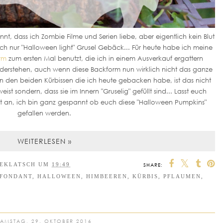
nnt, dass ich Zombie Filme und Serien liebe, aber eigentlich kein Blut
ch nur "Halloween light" Grusel Gebäck... Für heute habe ich meine
rm
zum ersten Mal benutzt, die ich in einem Ausverkauf ergattern
iderstehen, auch wenn diese Backform nun wirklich nicht das ganze
an den beiden Kürbissen die ich heute gebacken habe, ist das nicht
ist sondern, dass sie im Innern "Gruselig" gefüllt sind... Lasst euch
t an, ich bin ganz gespannt ob euch diese "Halloween Pumpkins"
gefallen werden.
WEITERLESEN »
EEKLATSCH
UM
19:49
SHARE:
FONDANT
,
HALLOWEEN
,
HIMBEEREN
,
KÜRBIS
,
PFLAUMEN
,
SAMSTAG, 29. OKTOBER 2016