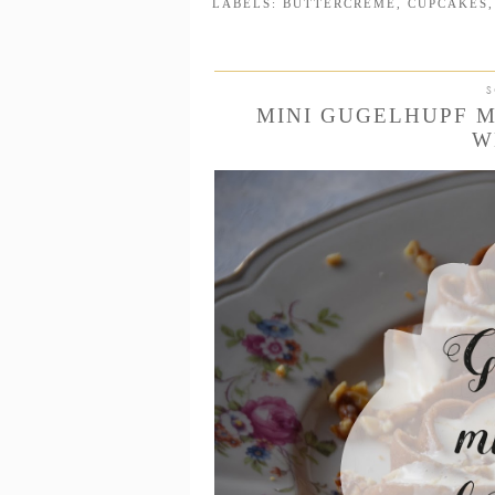
LABELS:
BUTTERCREME
,
CUPCAKES
S
MINI GUGELHUPF M
W