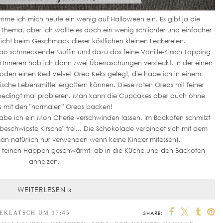
mme ich mich heute ein wenig auf Halloween ein. Es gibt ja die
 Thema, aber ich wollte es doch ein wenig schlichter und einfacher
nicht beim Geschmack dieser köstlichen kleinen Leckereien.
kao schmeckende Muffin und dazu das feine Vanille-Kirsch Topping
Inneren hab ich dann zwei Überraschungen versteckt. In der einen
oden einen Red Velvet Oreo Keks gelegt, die habe ich in einem
sche Lebensmittel ergattern können. Diese roten Oreos mit feiner
bedingt mal probieren. Man kann die Cupcakes aber auch ohne
s mit den "normalen" Oreos backen!
abe ich ein Mon Cherie verschwinden lassen. Im Backofen schmilzt
beschwipste Kirsche" frei... Die Schokolade verbindet sich mit dem
an natürlich nur verwenden wenn keine Kinder mitessen).
n, feinen Happen geschwärmt, ab in die Küche und den Backofen
anheizen.
WEITERLESEN »
EEKLATSCH
UM
17:45
SHARE: