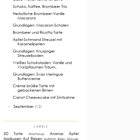
Schoko, Kaffee, Brombeer Trio
Herbstliche Brombeer-Vanille
Macarons
Grundlagen: Macaron-Schalen
Brombeer und Ricotta Tarte
Apfel-Schmand Streusel mit
Karamellperlen
Grundlagen: Knuspriger
Streuselboden
Weißes Schokoladen, Vanille und
Würzpflaumen Träum...
Grundlagen: Swiss Meringue
Buttercreme
Crème brûlée Tarte mit
gebackenen Birnen
Carrot Cheesecake mit Zimtsahne
September
(12)
►
LABELS
3D Torte
Ananas
Äpfel
Ahornsirup
Aprikosen
Auf Reisen
Aufstrich
Baby Shower