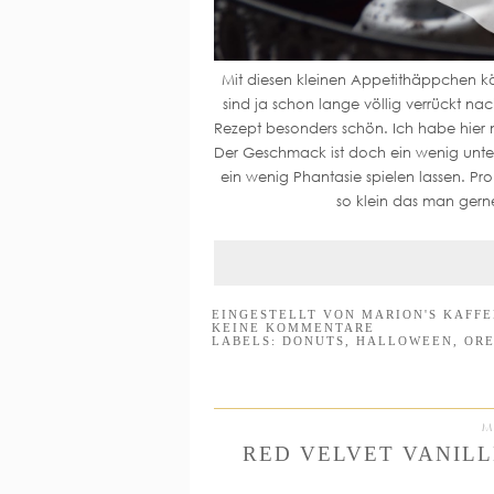
Mit diesen kleinen Appetithäppchen k
sind ja schon lange völlig verrückt n
Rezept besonders schön. Ich habe hier
Der Geschmack ist doch ein wenig unte
ein wenig Phantasie spielen lassen. Prob
so klein das man gern
EINGESTELLT VON
MARION'S KAFF
KEINE KOMMENTARE
LABELS:
DONUTS
,
HALLOWEEN
,
OR
M
RED VELVET VANILL