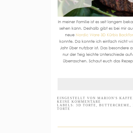
In meiner Familie ist es seit langem beka
sehen kann. Deshalb gibt es bei mir au
neue
Nordic Ware 3D Kürbis Backfo
konnte. Da konnte ich einfach nicht w
Jahr über nutzbar ist. Das besondere 
nur der Teig leichte Unterschiede aufwe
überraschen. Schaut euch das Rezep
EINGESTELLT VON
MARION'S KAFF
KEINE KOMMENTARE
LABELS:
3D TORTE
,
BUTTERCREME
,
TORTE