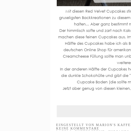
Mit diesen Red Velvet Cupcakes sti
gruseligsten Backkreationen zu diesem
halten... Aber ganz bestimmt 
Der himmlisch softe und zart nach Ka
machen diese feinen Cupcakes aus. Im 
Hälfte des Cupcakes habe ich als B
deutschen Online Shop für amerikani
Creamcheese Füllung sollte man un
weitere
In der anderen Hälfte der Cupcakes h
die dunkle Schokohülle und gibt die "
Cupcake Boden (die sollte m
Jetzt aber genug von diesen kleine
EINGESTELLT VON
MARION'S KAFF
KEINE KOMMENTARE