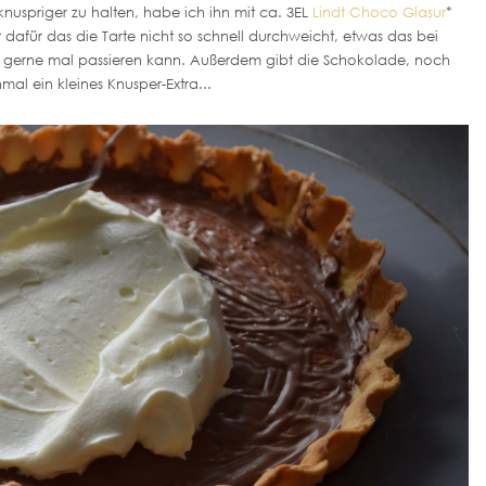
uspriger zu halten, habe ich ihn mit ca. 3EL
Lindt Choco Glasur
*
t dafür das die Tarte nicht so schnell durchweicht, etwas das bei
 gerne mal passieren kann. Außerdem gibt die Schokolade, noch
nmal ein kleines Knusper-Extra...