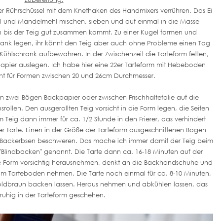
iner Rührschüssel mit dem Knethaken des Handmixers verrühren. Das Ei
l und Mandelmehl mischen, sieben und auf einmal in die Masse
n bis der Teig gut zusammen kommt. Zu einer Kugel formen und
rank legen, ihr könnt den Teig aber auch ohne Probleme einen Tag
Kühlschrank aufbewahren. In der Zwischenzeit die Tarteform fetten,
pier auslegen. Ich habe hier eine 22er Tarteform mit Hebeboden
icht für Formen zwischen 20 und 26cm Durchmesser.
n zwei Bögen Backpapier oder zwischen Frischhaltefolie auf die
ollen. Den ausgerollten Teig vorsicht in die Form legen, die Seiten
m Teig dann immer für ca. 1/2 Stunde in den Frierer, das verhindert
er Tarte. Einen in der Größe der Tarteform ausgeschnittenen Bogen
 Backerbsen beschweren. Das mache ich immer damit der Teig beim
Blindbacken" genannt. Die Tarte dann ca. 16-18 Minuten auf der
ie Form vorsichtig herausnehmen, denkt an die Backhandschuhe und
m Tarteboden nehmen. Die Tarte noch einmal für ca. 8-10 Minuten,
ldbraun backen lassen. Heraus nehmen und abkühlen lassen, das
ruhig in der Tarteform geschehen.