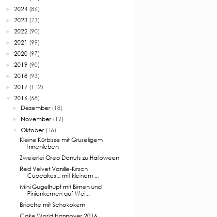
2024
(86)
►
2023
(73)
►
2022
(90)
►
2021
(99)
►
2020
(97)
►
2019
(90)
►
2018
(93)
►
2017
(112)
►
2016
(58)
▼
Dezember
(18)
►
November
(12)
►
Oktober
(16)
▼
Kleine Kürbisse mit Gruseligem
Innenleben
Zweierlei Oreo Donuts zu Halloween
Red Velvet Vanille-Kirsch
Cupcakes... mit kleinem ...
Mini Gugelhupf mit Birnen und
Pinienkernen auf Wei...
Brioche mit Schokokern
Cake World Hannover 2016