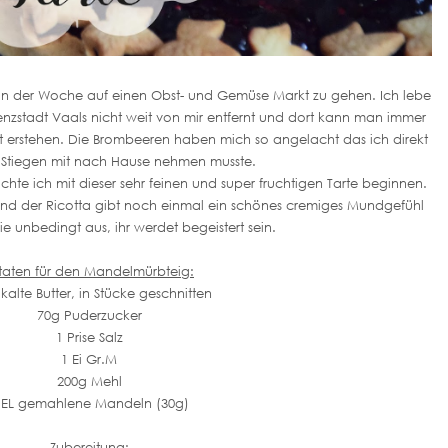
in der Woche auf einen Obst- und Gemüse Markt zu gehen. Ich lebe
renzstadt Vaals nicht weit von mir entfernt und dort kann man immer
t erstehen. Die Brombeeren haben mich so angelacht das ich direkt
 Stiegen mit nach Hause nehmen musste.
te ich mit dieser sehr feinen und super fruchtigen Tarte beginnen.
und der Ricotta gibt noch einmal ein schönes cremiges Mundgefühl
sie unbedingt aus, ihr werdet begeistert sein.
taten für den
Mandelmürbteig:
kalte Butter, in Stücke geschnitten
70g Puderzucker
1 Prise Salz
1 Ei Gr.M
200g Mehl
 EL gemahlene Mandeln (30g)
Zubereitung: