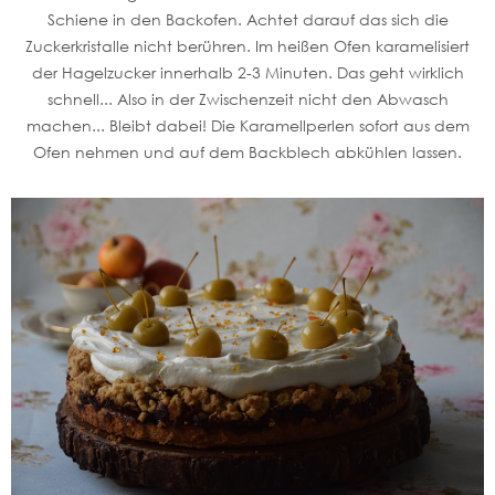
Schiene in den Backofen. Achtet darauf das sich die
Zuckerkristalle nicht berühren. Im heißen Ofen karamelisiert
der Hagelzucker innerhalb 2-3 Minuten. Das geht wirklich
schnell... Also in der Zwischenzeit nicht den Abwasch
machen... Bleibt dabei! Die Karamellperlen sofort aus dem
Ofen nehmen und auf dem Backblech abkühlen lassen.