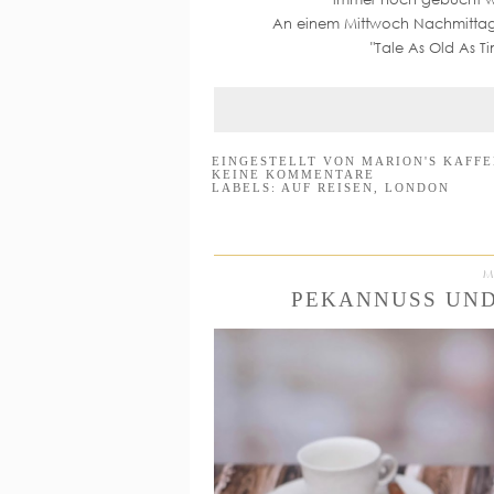
An einem Mittwoch Nachmittag u
"Tale As Old As T
EINGESTELLT VON
MARION'S KAFF
KEINE KOMMENTARE
LABELS:
AUF REISEN
,
LONDON
M
PEKANNUSS UND