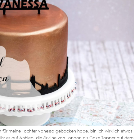
chen für meine Tochter Vanessa gebacken habe, bin ich wirklich etwas
ihr es auf Anhieb, die Skyline von London als Cake Topper auf dem