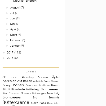
Mousse Törtchen
August
(7)
►
Juli
(7)
►
Juni
(9)
►
Mai
(9)
►
April
(4)
►
März
(9)
►
Februar
(8)
►
Januar
(9)
►
2017
(112)
►
2016
(58)
►
LABELS
3D Torte
Ananas
Äpfel
Ahornsirup
Aprikosen
Auf Reisen
Aufstrich
Baby Shower
Baisers
Baileys
Birnen
Bananen
Basilikum
Blaubeeren
Biskuitrolle
Biskuit
Blätterteig
Blumen
Brandteig
Blue Curacao
Blutorangen
Brombeeren
Brot
Brownie
Buttercreme
Cake Pops
Cakesicles