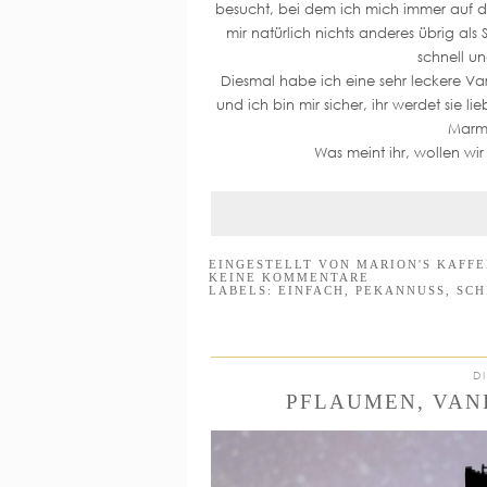
besucht, bei dem ich mich immer auf d
mir natürlich nichts anderes übrig al
schnell u
Diesmal habe ich eine sehr leckere V
und ich bin mir sicher, ihr werdet si
Marme
Was meint ihr, wollen wi
EINGESTELLT VON
MARION'S KAFF
KEINE KOMMENTARE
LABELS:
EINFACH
,
PEKANNUSS
,
SCH
D
PFLAUMEN, VAN