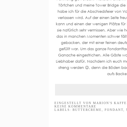
Törtchen und meine Tower Bridge die
habe ich für die Abschiedsfeier von Va
verlassen wird. Auf der einen Seite fr
kann und einen der wenigen Plätze für
sie natürlich sehr vermissen. Aber wie
das in manchen Momenten schwer fällt.
gebacken, der mit einer feinen deu
gefüllt war. Um das ganze Fondanttaug
Ganache eingestrichen. Alle Gäste war
Liebhaber dafür. Nachdem ich euch mein
streng werden 😉, denn die Böden backe
aufs Backe
EINGESTELLT VON
MARION'S KAFF
KEINE KOMMENTARE
LABELS:
BUTTERCREME
,
FONDANT
,