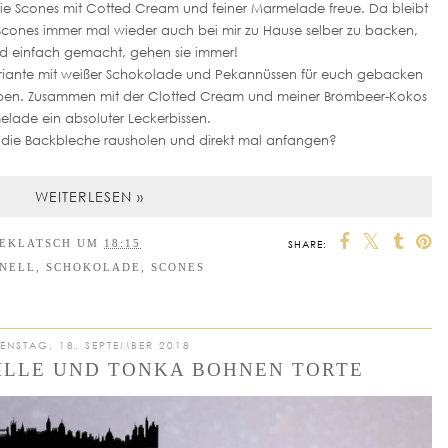
ie Scones mit Cotted Cream und feiner Marmelade freue. Da bleibt
s Scones immer mal wieder auch bei mir zu Hause selber zu backen,
nd einfach gemacht, gehen sie immer!
ariante mit weißer Schokolade und Pekannüssen für euch gebacken
e lieben. Zusammen mit der Clotted Cream und meiner Brombeer-Kokos
lade ein absoluter Leckerbissen.
r die Backbleche rausholen und direkt mal anfangen?
WEITERLESEN »
EEKLATSCH
UM
18:15
SHARE:
NELL
,
SCHOKOLADE
,
SCONES
IENSTAG, 18. SEPTEMBER 2018
ILLE UND TONKA BOHNEN TORTE