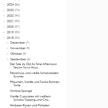
2024
(86)
►
2023
(73)
►
2022
(90)
►
2021
(99)
►
2020
(97)
►
2019
(90)
►
2018
(93)
▼
Dezember
(7)
►
November
(9)
►
Oktober
(9)
►
September
(6)
▼
Der Tale As Old As Time Afternoon
Tea im Town Hous...
Pekannuss und weiße Schokoladen
Scones
Pflaumen, Vanille und Tonka Bohnen
Torte
Victoria Sponge
Vanille Cupcakes mit weißem
Schoko Topping und Cho...
Himbeer-Rosen und Pistazien