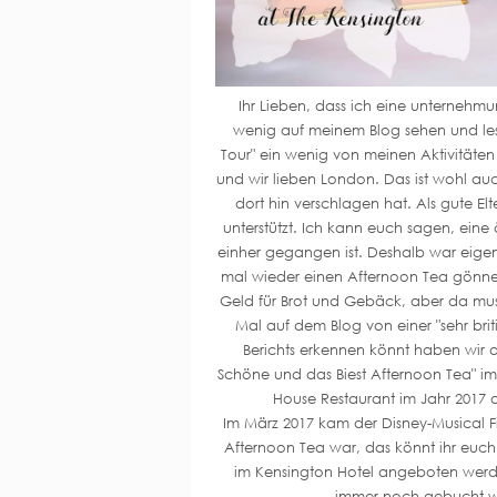
Ihr Lieben, dass ich eine unternehmu
wenig auf meinem Blog sehen und lesen
Tour" ein wenig von meinen Aktivitäten 
und wir lieben London. Das ist wohl au
dort hin verschlagen hat. Als gute E
unterstützt. Ich kann euch sagen, eine
einher gegangen ist. Deshalb war eigen
mal wieder einen Afternoon Tea gönnen
Geld für Brot und Gebäck, aber da muss
Mal auf dem Blog von einer "sehr brit
Berichts erkennen könnt haben wir a
Schöne und das Biest Afternoon Tea" im
House Restaurant im Jahr 2017 
Im März 2017 kam der Disney-Musical Fi
Afternoon Tea war, das könnt ihr euch
im Kensington Hotel angeboten werde
immer noch gebucht w