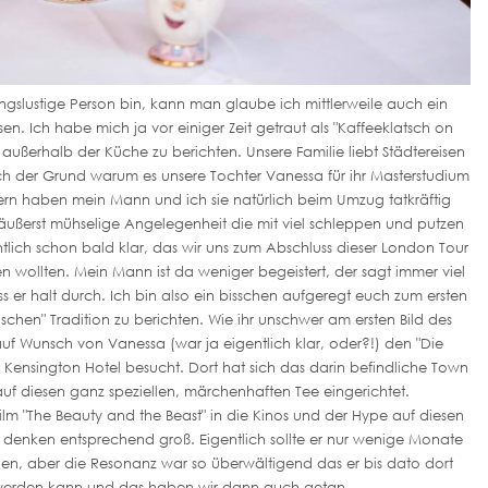
ngslustige Person bin, kann man glaube ich mittlerweile auch ein
. Ich habe mich ja vor einiger Zeit getraut als "Kaffeeklatsch on
außerhalb der Küche zu berichten. Unsere Familie liebt Städtereisen
ch der Grund warum es unsere Tochter Vanessa für ihr Masterstudium
ltern haben mein Mann und ich sie natürlich beim Umzug tatkräftig
 äußerst mühselige Angelegenheit die mit viel schleppen und putzen
tlich schon bald klar, das wir uns zum Abschluss dieser London Tour
 wollten. Mein Mann ist da weniger begeistert, der sagt immer viel
 er halt durch. Ich bin also ein bisschen aufgeregt euch zum ersten
ischen" Tradition zu berichten. Wie ihr unschwer am ersten Bild des
uf Wunsch von Vanessa (war ja eigentlich klar, oder?!) den "Die
 Kensington Hotel besucht. Dort hat sich das darin befindliche Town
auf diesen ganz speziellen, märchenhaften Tee eingerichtet.
lm "The Beauty and the Beast" in die Kinos und der Hype auf diesen
 denken entsprechend groß. Eigentlich sollte er nur wenige Monate
n, aber die Resonanz war so überwältigend das er bis dato dort
erden kann und das haben wir dann auch getan.