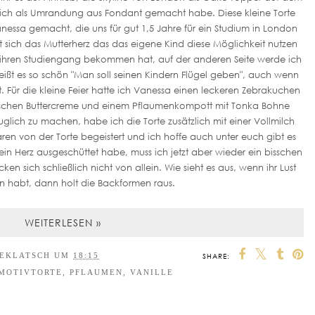
 ich als Umrandung aus Fondant gemacht habe. Diese kleine Torte
nessa gemacht, die uns für gut 1,5 Jahre für ein Studium in London
eut sich das Mutterherz das das eigene Kind diese Möglichkeit nutzen
 ihren Studiengang bekommen hat, auf der anderen Seite werde ich
 heißt es so schön "Man soll seinen Kindern Flügel geben", auch wenn
 Für die kleine Feier hatte ich Vanessa einen leckeren Zebrakuchen
tschen Buttercreme und einem Pflaumenkompott mit Tonka Bohne
lich zu machen, habe ich die Torte zusätzlich mit einer Vollmilch
en von der Torte begeistert und ich hoffe auch unter euch gibt es
 Herz ausgeschüttet habe, muss ich jetzt aber wieder ein bisschen
n sich schließlich nicht von allein. Wie sieht es aus, wenn ihr Lust
n habt, dann holt die Backformen raus.
WEITERLESEN »
EEKLATSCH
UM
18:15
SHARE:
MOTIVTORTE
,
PFLAUMEN
,
VANILLE