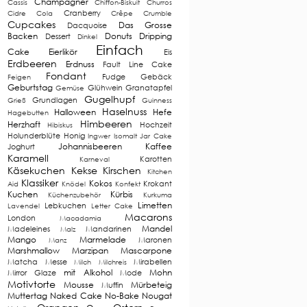
Champagner
Cassis
Chiffon-Biskuit
Churros
Cranberry
Cidre
Cola
Crêpe
Crumble
Cupcakes
Das Grosse
Dacquoise
Backen
Donuts
Dripping
Dessert
Dinkel
Einfach
Cake
Eierlikör
Eis
Erdbeeren
Erdnuss
Fault Line Cake
Fondant
Fudge
Gebäck
Feigen
Geburtstag
Glühwein
Granatapfel
Gemüse
Gugelhupf
Grundlagen
Grieß
Guinness
Haselnuss
Halloween
Hefe
Hagebutten
Himbeeren
Herzhaft
Hochzeit
Hibiskus
Holunderblüte
Honig
Ingwer
Isomalt
Jar Cake
Johannisbeeren
Kaffee
Joghurt
Karamell
Karotten
Karneval
Käsekuchen
Kekse
Kirschen
Kitchen
Klassiker
Kokos
Krokant
Aid
Knödel
Konfekt
Kuchen
Kürbis
Küchenzubehör
Kurkuma
Limetten
Lebkuchen
Lavendel
Letter Cake
Macarons
London
Macadamia
Mandel
Madeleines
Mandarinen
Malz
Mango
Marmelade
Maronen
Manz
Marshmallow
Marzipan
Mascarpone
Matcha
Messe
Mirabellen
Milch
Milchreis
mit Alkohol
Mohn
Mirror Glaze
Mode
Motivtorte
Mousse
Mürbeteig
Muffin
Muttertag
Naked Cake
No-Bake
Nougat