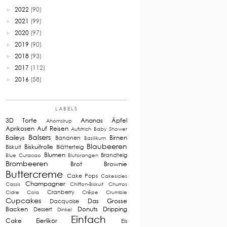
2022
(90)
►
2021
(99)
►
2020
(97)
►
2019
(90)
►
2018
(93)
►
2017
(112)
►
2016
(58)
►
LABELS
3D Torte
Ananas
Äpfel
Ahornsirup
Aprikosen
Auf Reisen
Aufstrich
Baby Shower
Baisers
Baileys
Birnen
Bananen
Basilikum
Blaubeeren
Biskuitrolle
Biskuit
Blätterteig
Blumen
Brandteig
Blue Curacao
Blutorangen
Brombeeren
Brot
Brownie
Buttercreme
Cake Pops
Cakesicles
Champagner
Cassis
Chiffon-Biskuit
Churros
Cranberry
Cidre
Cola
Crêpe
Crumble
Cupcakes
Das Grosse
Dacquoise
Backen
Donuts
Dripping
Dessert
Dinkel
Einfach
Cake
Eierlikör
Eis