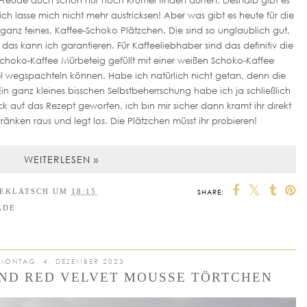
ich lasse mich nicht mehr austricksen! Aber was gibt es heute für die
ganz feines, Kaffee-Schoko Plätzchen. Die sind so unglaublich gut,
das kann ich garantieren. Für Kaffeeliebhaber sind das definitiv die
 Schoko-Kaffee Mürbeteig gefüllt mit einer weißen Schoko-Kaffee
l wegspachteln können. Habe ich natürlich nicht getan, denn die
Ein ganz kleines bisschen Selbstbeherrschung habe ich ja schließlich
ck auf das Rezept geworfen, ich bin mir sicher dann kramt ihr direkt
ränken raus und legt los. Die Plätzchen müsst ihr probieren!
WEITERLESEN »
EEKLATSCH
UM
18:15
SHARE:
ADE
MONTAG, 4. DEZEMBER 2023
ND RED VELVET MOUSSE TÖRTCHEN