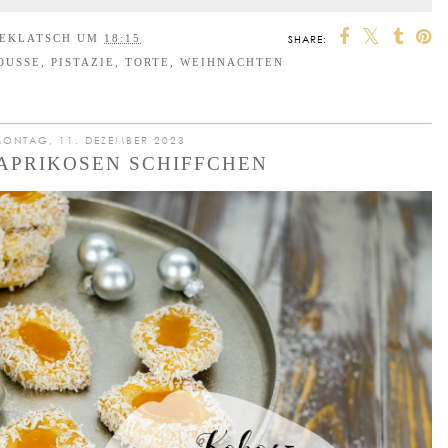
EEKLATSCH
UM
18:15
SHARE:
OUSSE
,
PISTAZIE
,
TORTE
,
WEIHNACHTEN
ONTAG, 11. DEZEMBER 2023
APRIKOSEN SCHIFFCHEN