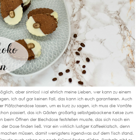
möglich, aber sinnlos! Mal ehrlich meine Lieben, wer kann zu einem
agen. Ich auf gar keinen Fall, das kann ich euch garantieren. Auch
r Plätzchendose lassen, um es kurz zu sagen, ich muss die Vorräte
schon passiert, das ich Gästen großartig selbstgebackene Kekse zum
beim Öffnen der Blechdose feststellen musste, das sich noch ein
der Dose finden ließ. War ein wirklich lustiger Kaffeeklatsch, denn
g machen müssen, damit wenigstens irgendwas auf dem Tisch stand.
Freude auch schon nur noch Krümel finden dürfen. Deshalb gibt es