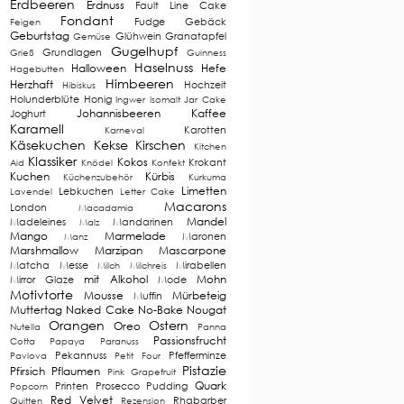
Erdbeeren
Erdnuss
Fault Line Cake
Fondant
Fudge
Gebäck
Feigen
Geburtstag
Glühwein
Granatapfel
Gemüse
Gugelhupf
Grundlagen
Grieß
Guinness
Haselnuss
Halloween
Hefe
Hagebutten
Himbeeren
Herzhaft
Hochzeit
Hibiskus
Holunderblüte
Honig
Ingwer
Isomalt
Jar Cake
Johannisbeeren
Kaffee
Joghurt
Karamell
Karotten
Karneval
Käsekuchen
Kekse
Kirschen
Kitchen
Klassiker
Kokos
Krokant
Aid
Knödel
Konfekt
Kuchen
Kürbis
Küchenzubehör
Kurkuma
Limetten
Lebkuchen
Lavendel
Letter Cake
Macarons
London
Macadamia
Mandel
Madeleines
Mandarinen
Malz
Mango
Marmelade
Maronen
Manz
Marshmallow
Marzipan
Mascarpone
Matcha
Messe
Mirabellen
Milch
Milchreis
mit Alkohol
Mohn
Mirror Glaze
Mode
Motivtorte
Mousse
Mürbeteig
Muffin
Muttertag
Naked Cake
No-Bake
Nougat
Orangen
Ostern
Oreo
Nutella
Panna
Passionsfrucht
Cotta
Papaya
Paranuss
Pekannuss
Pfefferminze
Pavlova
Petit Four
Pistazie
Pfirsich
Pflaumen
Pink Grapefruit
Quark
Printen
Prosecco
Pudding
Popcorn
Red Velvet
Rhabarber
Quitten
Rezension