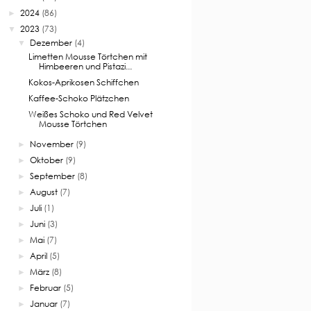
2024
(86)
►
2023
(73)
▼
Dezember
(4)
▼
Limetten Mousse Törtchen mit
Himbeeren und Pistazi...
Kokos-Aprikosen Schiffchen
Kaffee-Schoko Plätzchen
Weißes Schoko und Red Velvet
Mousse Törtchen
November
(9)
►
Oktober
(9)
►
September
(8)
►
August
(7)
►
Juli
(1)
►
Juni
(3)
►
Mai
(7)
►
April
(5)
►
März
(8)
►
Februar
(5)
►
Januar
(7)
►