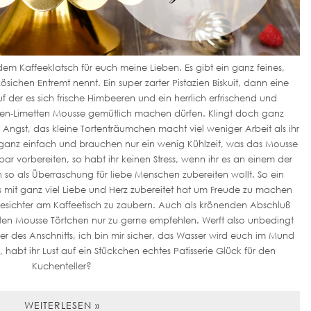
 dem Kaffeeklatsch für euch meine Lieben. Es gibt ein ganz feines,
sichen Entremt nennt. Ein super zarter Pistazien Biskuit, dann eine
f der es sich frische Himbeeren und ein herrlich erfrischend und
den-Limetten Mousse gemütlich machen dürfen. Klingt doch ganz
 Angst, das kleine Tortenträumchen macht viel weniger Arbeit als ihr
ind ganz einfach und brauchen nur ein wenig Kühlzeit, was das Mousse
rbar vorbereiten, so habt ihr keinen Stress, wenn ihr es an einem der
 so als Überraschung für liebe Menschen zubereiten wollt. So ein
 mit ganz viel Liebe und Herz zubereitet hat um Freude zu machen
Gesichter am Kaffeetisch zu zaubern. Auch als krönenden Abschluß
ten Mousse Törtchen nur zu gerne empfehlen. Werft also unbedingt
der des Anschnitts, ich bin mir sicher, das Wasser wird euch im Mund
 habt ihr Lust auf ein Stückchen echtes Patisserie Glück für den
Kuchenteller?
WEITERLESEN »