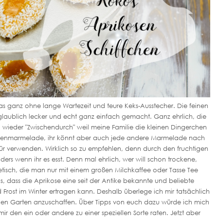
 ganz ohne lange Wartezeit und teure Keks-Ausstecher. Die feinen
glaublich lecker und echt ganz einfach gemacht. Ganz ehrlich, die
 wieder "Zwischendurch" weil meine Familie die kleinen Dingerchen
ikosenmarmelade, ihr könnt aber auch jede andere Marmelade nach
 verwenden. Wirklich so zu empfehlen, denn durch den fruchtigen
ders wenn ihr es esst. Denn mal ehrlich, wer will schon trockene,
etisch, die man nur mit einem großen Milchkaffee oder Tasse Tee
s, dass die Aprikose eine seit der Antike bekannte und beliebte
nd Frost im Winter ertragen kann. Deshalb überlege ich mir tatsächlich
nen Garten anzuschaffen. Über Tipps von euch dazu würde ich mich
mir den ein oder andere zu einer speziellen Sorte raten. Jetzt aber