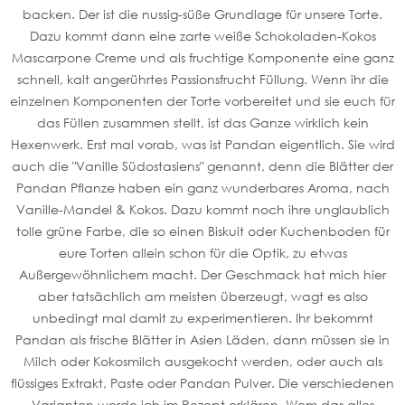
backen. Der ist die nussig-süße Grundlage für unsere Torte.
Dazu kommt dann eine zarte weiße Schokoladen-Kokos
Mascarpone Creme und als fruchtige Komponente eine ganz
schnell, kalt angerührtes Passionsfrucht Füllung. Wenn ihr die
einzelnen Komponenten der Torte vorbereitet und sie euch für
das Füllen zusammen stellt, ist das Ganze wirklich kein
Hexenwerk. Erst mal vorab, was ist Pandan eigentlich. Sie wird
auch die "Vanille Südostasiens" genannt, denn die Blätter der
Pandan Pflanze haben ein ganz wunderbares Aroma, nach
Vanille-Mandel & Kokos. Dazu kommt noch ihre unglaublich
tolle grüne Farbe, die so einen Biskuit oder Kuchenboden für
eure Torten allein schon für die Optik, zu etwas
Außergewöhnlichem macht. Der Geschmack hat mich hier
aber tatsächlich am meisten überzeugt, wagt es also
unbedingt mal damit zu experimentieren. Ihr bekommt
Pandan als frische Blätter in Asien Läden, dann müssen sie in
Milch oder Kokosmilch ausgekocht werden, oder auch als
flüssiges Extrakt, Paste oder Pandan Pulver. Die verschiedenen
Varianten werde ich im Rezept erklären. Wem das alles