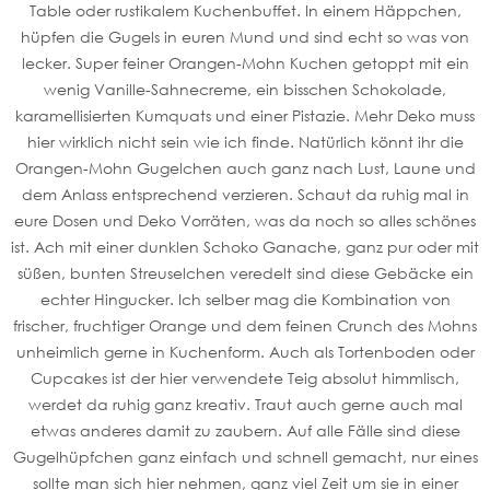
Table oder rustikalem Kuchenbuffet. In einem Häppchen,
hüpfen die Gugels in euren Mund und sind echt so was von
lecker. Super feiner Orangen-Mohn Kuchen getoppt mit ein
wenig Vanille-Sahnecreme, ein bisschen Schokolade,
karamellisierten Kumquats und einer Pistazie. Mehr Deko muss
hier wirklich nicht sein wie ich finde. Natürlich könnt ihr die
Orangen-Mohn Gugelchen auch ganz nach Lust, Laune und
dem Anlass entsprechend verzieren. Schaut da ruhig mal in
eure Dosen und Deko Vorräten, was da noch so alles schönes
ist. Ach mit einer dunklen Schoko Ganache, ganz pur oder mit
süßen, bunten Streuselchen veredelt sind diese Gebäcke ein
echter Hingucker. Ich selber mag die Kombination von
frischer, fruchtiger Orange und dem feinen Crunch des Mohns
unheimlich gerne in Kuchenform. Auch als Tortenboden oder
Cupcakes ist der hier verwendete Teig absolut himmlisch,
werdet da ruhig ganz kreativ. Traut auch gerne auch mal
etwas anderes damit zu zaubern. Auf alle Fälle sind diese
Gugelhüpfchen ganz einfach und schnell gemacht, nur eines
sollte man sich hier nehmen, ganz viel Zeit um sie in einer