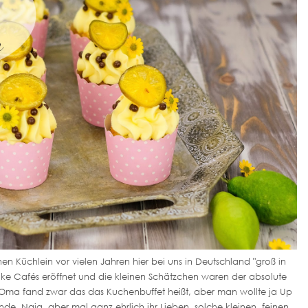
en Küchlein vor vielen Jahren hier bei uns in Deutschland "groß in
e Cafés eröffnet und die kleinen Schätzchen waren der absolute
Oma fand zwar das das Kuchenbuffet heißt, aber man wollte ja Up
de. Naja, aber mal ganz ehrlich ihr Lieben, solche kleinen, feinen