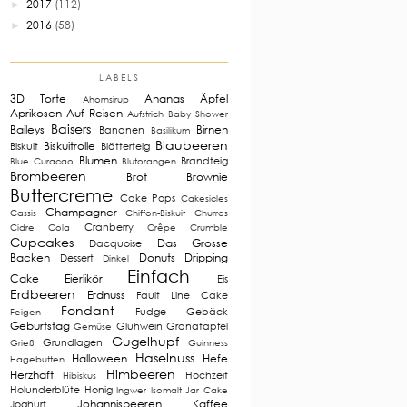
2017
(112)
►
2016
(58)
►
LABELS
3D Torte
Ananas
Äpfel
Ahornsirup
Aprikosen
Auf Reisen
Aufstrich
Baby Shower
Baisers
Baileys
Birnen
Bananen
Basilikum
Blaubeeren
Biskuitrolle
Biskuit
Blätterteig
Blumen
Brandteig
Blue Curacao
Blutorangen
Brombeeren
Brot
Brownie
Buttercreme
Cake Pops
Cakesicles
Champagner
Cassis
Chiffon-Biskuit
Churros
Cranberry
Cidre
Cola
Crêpe
Crumble
Cupcakes
Das Grosse
Dacquoise
Backen
Donuts
Dripping
Dessert
Dinkel
Einfach
Cake
Eierlikör
Eis
Erdbeeren
Erdnuss
Fault Line Cake
Fondant
Fudge
Gebäck
Feigen
Geburtstag
Glühwein
Granatapfel
Gemüse
Gugelhupf
Grundlagen
Grieß
Guinness
Haselnuss
Halloween
Hefe
Hagebutten
Himbeeren
Herzhaft
Hochzeit
Hibiskus
Holunderblüte
Honig
Ingwer
Isomalt
Jar Cake
Johannisbeeren
Kaffee
Joghurt