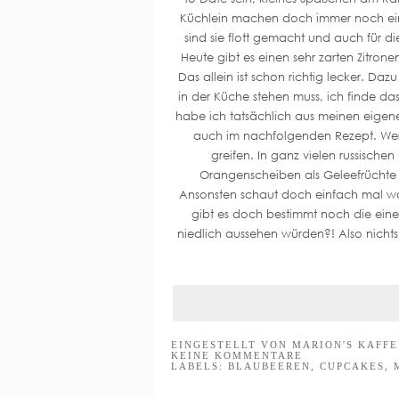
Küchlein machen doch immer noch eine
sind sie flott gemacht und auch für d
Heute gibt es einen sehr zarten Zitron
Das allein ist schon richtig lecker. D
in der Küche stehen muss, ich finde da
habe ich tatsächlich aus meinen eigene
auch im nachfolgenden Rezept. Wer d
greifen. In ganz vielen russisch
Orangenscheiben als Geleefrüchte z
Ansonsten schaut doch einfach mal wa
gibt es doch bestimmt noch die ein
niedlich aussehen würden?! Also nicht
EINGESTELLT VON
MARION'S KAFF
KEINE KOMMENTARE
LABELS:
BLAUBEEREN
,
CUPCAKES
,