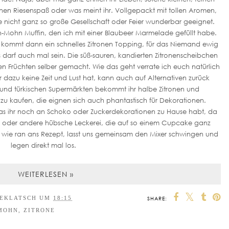
n Riesenspaß oder was meint ihr. Vollgepackt mit tollen Aromen,
ie nicht ganz so große Gesellschaft oder Feier wunderbar geeignet.
en-Mohn Muffin, den ich mit einer Blaubeer Marmelade gefüllt habe.
azu kommt dann ein schnelles Zitronen Topping, für das Niemand ewig
s darf auch mal sein. Die süß-sauren, kandierten Zitronenscheibchen
n Früchten selber gemacht. Wie das geht verrate ich euch natürlich
azu keine Zeit und Lust hat, kann auch auf Alternativen zurück
en und türkischen Supermärkten bekommt ihr halbe Zitronen und
u kaufen, die eignen sich auch phantastisch für Dekorationen.
s ihr noch an Schoko oder Zuckerdekorationen zu Hause habt, da
e oder andere hübsche Leckerei, die auf so einem Cupcake ganz
s wie ran ans Rezept, lasst uns gemeinsam den Mixer schwingen und
legen direkt mal los.
WEITERLESEN »
EEKLATSCH
UM
18:15
SHARE:
MOHN
,
ZITRONE