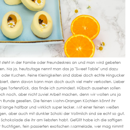
st steht in der Familie oder Freundeskreis an und man wird gebeten
en. Na ja, heutzutage nennt man das ja "Sweet Table" und dazu
n oder Kuchen. Feine Kleinigkeiten sind dabei doch echte Hingucker
iert, denn davon kann man doch auch viel mehr verkosten. Lieber
siges Tortenstück, das finde ich zumindest. Hübsch aussehen sollen
uch noch, aber nicht zuviel Arbeit machen, denn wir wollen uns ja
n Runde gesellen. Die feinen Mohn-Orangen Küchlein könnt ihr
 lange haltbar und wirklich super lecker. Mit einer feinen weißen
gen, aber auch mit dunkler Schoki der Vollmilch sind sie echt so gut.
Schokolade die ihr am liebsten habt. Gefüllt habe ich die saftigen
 fruchtigen, fein passierten exotischen Marmelade, wer mag nimmt