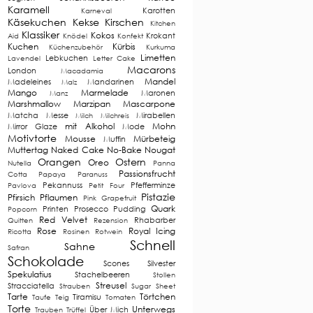
Karamell
Karotten
Karneval
Käsekuchen
Kekse
Kirschen
Kitchen
Klassiker
Kokos
Krokant
Aid
Knödel
Konfekt
Kuchen
Kürbis
Küchenzubehör
Kurkuma
Limetten
Lebkuchen
Lavendel
Letter Cake
Macarons
London
Macadamia
Mandel
Madeleines
Mandarinen
Malz
Mango
Marmelade
Maronen
Manz
Marshmallow
Marzipan
Mascarpone
Matcha
Messe
Mirabellen
Milch
Milchreis
mit Alkohol
Mohn
Mirror Glaze
Mode
Motivtorte
Mousse
Mürbeteig
Muffin
Muttertag
Naked Cake
No-Bake
Nougat
Orangen
Ostern
Oreo
Nutella
Panna
Passionsfrucht
Cotta
Papaya
Paranuss
Pekannuss
Pfefferminze
Pavlova
Petit Four
Pistazie
Pfirsich
Pflaumen
Pink Grapefruit
Quark
Printen
Prosecco
Pudding
Popcorn
Red Velvet
Rhabarber
Quitten
Rezension
Rose
Royal Icing
Ricotta
Rosinen
Rotwein
Schnell
Sahne
Safran
Schokolade
Scones
Silvester
Spekulatius
Stachelbeeren
Stollen
Streusel
Stracciatella
Strauben
Sugar Sheet
Tarte
Törtchen
Tiramisu
Taufe
Teig
Tomaten
Torte
Unterwegs
Über Mich
Trauben
Trüffel