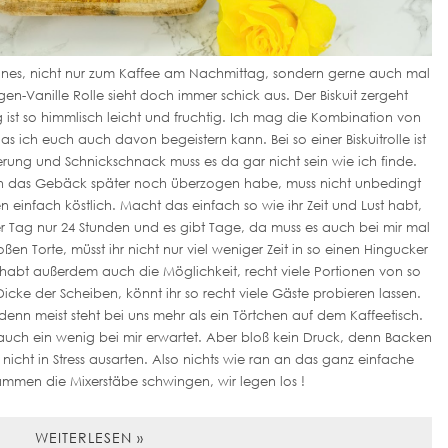
 Feines, nicht nur zum Kaffee am Nachmittag, sondern gerne auch mal
gen-Vanille Rolle sieht doch immer schick aus. Der Biskuit zergeht
 ist so himmlisch leicht und fruchtig. Ich mag die Kombination von
s ich euch auch davon begeistern kann. Bei so einer Biskuitrolle ist
erung und Schnickschnack muss es da gar nicht sein wie ich finde.
ich das Gebäck später noch überzogen habe, muss nicht unbedingt
einfach köstlich. Macht das einfach so wie ihr Zeit und Lust habt,
r Tag nur 24 Stunden und es gibt Tage, da muss es auch bei mir mal
ßen Torte, müsst ihr nicht nur viel weniger Zeit in so einen Hingucker
hr habt außerdem auch die Möglichkeit, recht viele Portionen von so
icke der Scheiben, könnt ihr so recht viele Gäste probieren lassen.
enn meist steht bei uns mehr als ein Törtchen auf dem Kaffeetisch.
 auch ein wenig bei mir erwartet. Aber bloß kein Druck, denn Backen
cht in Stress ausarten. Also nichts wie ran an das ganz einfache
sammen die Mixerstäbe schwingen, wir legen los !
WEITERLESEN »