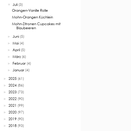
Juli
(3)
▼
Orangen-Vanille Rolle
Mohn-Orangen Küchlein
Mohn-Zitronen Cupcakes mit
Blaubeeren
Juni
(5)
►
Mai
(4)
►
April
(5)
►
März
(6)
►
Februar
(4)
►
Januar
(4)
►
2025
(61)
►
2024
(86)
►
2023
(73)
►
2022
(90)
►
2021
(99)
►
2020
(97)
►
2019
(90)
►
2018
(93)
►