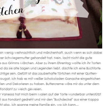
s ein wenig weihnachtlich und märchenhaft, auch wenn es sich dabei
r Schwiegermutter gehandelt hat. Nein, lacht nicht die gute
 aus Grimms Märchen. Aber zu ihrem Ehrentag wollte ich ihr Torten
 da sie alte Sagen und Legenden liebt, dachte ich eine Buchtorte
tige sein. Gefüllt ist das zauberhafte Törtchen mit einer Quitten-
Nougat, ich hab es mit weißer Schokoladen Ganache eingestrichen
len und Dekorieren zu haben. Buttercreme wäre mir da unter dem
Fondant zu weich gewesen.
r Vanessa hat mich beim Malen auf der Torte wunderbar unterstützt
l aus Fondant gedreht und mir den "Buchdeckel" aus einer Kappa
eht also, ich spanne meine Familie ein, wo ich kann...