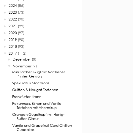
2024
(86)
►
2023
(73)
►
2022
(90)
►
2021
(99)
►
2020
(97)
►
2019
(90)
►
2018
(93)
►
2017
(112)
▼
Dezember
(8)
►
November
(9)
▼
Mini Sacher Gugl mit Aachener
Printen Gewürz
Spekulatius Macarons
Quitten & Nougat Törtchen
Frankfurter Kranz
Pekannuss, Birnen und Vanille
Törtchen mit Ahornsirup
Orangen Gugelhupf mit Honig-
Butter-Glasur
Vanille und Grapefruit Curd Chiffon
Cupcakes