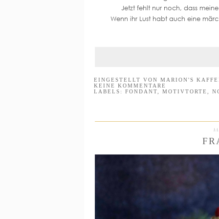
Jetzt fehlt nur noch, dass mei
Wenn ihr Lust habt auch eine märch
EINGESTELLT VON
MARION'S KAFF
KEINE KOMMENTARE
LABELS:
FONDANT
,
MOTIVTORTE
,
N
M
FR