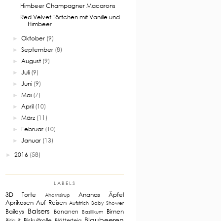
Himbeer Champagner Macarons
Red Velvet Törtchen mit Vanille und
Himbeer
Oktober
(9)
►
September
(8)
►
August
(9)
►
Juli
(9)
►
Juni
(9)
►
Mai
(7)
►
April
(10)
►
März
(11)
►
Februar
(10)
►
Januar
(13)
►
2016
(58)
►
LABELS
3D Torte
Ananas
Äpfel
Ahornsirup
Aprikosen
Auf Reisen
Aufstrich
Baby Shower
Baisers
Baileys
Birnen
Bananen
Basilikum
Blaubeeren
Biskuitrolle
Biskuit
Blätterteig