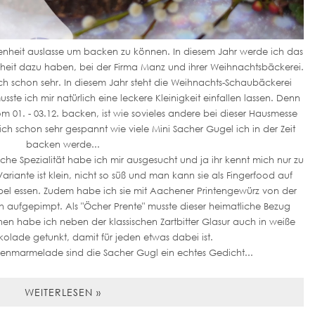
egenheit auslasse um backen zu können. In diesem Jahr werde ich das
it dazu haben, bei der Firma Manz und ihrer Weihnachtsbäckerei.
ich schon sehr. In diesem Jahr steht die Weihnachts-Schaubäckerei
ste ich mir natürlich eine leckere Kleinigkeit einfallen lassen. Denn
 01. - 03.12. backen, ist wie sovieles andere bei dieser Hausmesse
lich schon sehr gespannt wie viele Mini Sacher Gugel ich in der Zeit
backen werde...
sche Spezialität habe ich mir ausgesucht und ja ihr kennt mich nur zu
iante ist klein, nicht so süß und man kann sie als Fingerfood auf
bel essen. Zudem habe ich sie mit Aachener Printengewürz von der
h aufgepimpt. Als "Öcher Prente" musste dieser heimatliche Bezug
hen habe ich neben der klassischen Zartbitter Glasur auch in weiße
olade getunkt, damit für jeden etwas dabei ist.
osenmarmelade sind die Sacher Gugl ein echtes Gedicht...
WEITERLESEN »