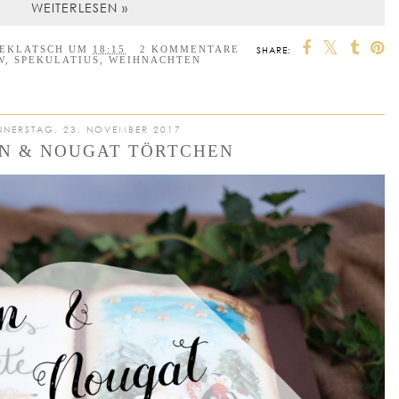
WEITERLESEN »
EEKLATSCH
UM
18:15
2 KOMMENTARE
SHARE:
W
,
SPEKULATIUS
,
WEIHNACHTEN
NERSTAG, 23. NOVEMBER 2017
N & NOUGAT TÖRTCHEN