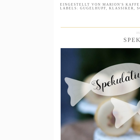
EINGESTELLT VON
MARION'S KAFF
LABELS:
GUGELHUPF
,
KLASSIKER
,
S
M
SPE