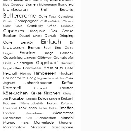
Blumen
Brandteig
Blue Curacao
Blutorangen
Brombeeren
Brot
Brownie
Buttercreme
Cake Pops
Cakesicles
Champagner
Cassis
Chiffon-Biskuit
Churros
Cranberry
Cidre
Cola
Crêpe
Crumble
Cupcakes
Das Grosse
Dacquoise
Backen
Donuts
Dripping
Dessert
Dinkel
Einfach
Cake
Eierlikör
Eis
Erdbeeren
Erdnuss
Fault Line Cake
Fondant
Fudge
Gebäck
Feigen
Geburtstag
Glühwein
Granatapfel
Gemüse
Gugelhupf
Grundlagen
Grieß
Guinness
Haselnuss
Halloween
Hefe
Hagebutten
Himbeeren
Herzhaft
Hochzeit
Hibiskus
Holunderblüte
Honig
Ingwer
Isomalt
Jar Cake
Johannisbeeren
Kaffee
Joghurt
Karamell
Karotten
Karneval
Käsekuchen
Kekse
Kirschen
Kitchen
Klassiker
Kokos
Krokant
Aid
Knödel
Konfekt
Kuchen
Kürbis
Küchenzubehör
Kurkuma
Limetten
Lebkuchen
Lavendel
Letter Cake
Macarons
London
Macadamia
Mandel
Madeleines
Mandarinen
Malz
Mango
Marmelade
Maronen
Manz
Marshmallow
Marzipan
Mascarpone