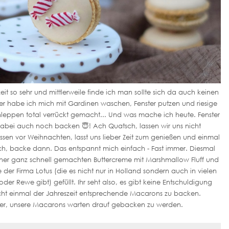
it so sehr und mittlerweile finde ich man sollte sich da auch keinen
her habe ich mich mit Gardinen waschen, Fenster putzen und riesige
eppen total verrückt gemacht... Und was mache ich heute. Fenster
bei auch noch backen 😇! Ach Quatsch, lassen wir uns nicht
ssen vor Weihnachten, lasst uns lieber Zeit zum genießen und einmal
uch, backe dann. Das entspannt mich einfach - Fast immer. Diesmal
ner ganz schnell gemachten Buttercreme mit Marshmallow Fluff und
 der Firma Lotus (die es nicht nur in Holland sondern auch in vielen
r Rewe gibt) gefüllt. Ihr seht also, es gibt keine Entschuldigung
icht einmal der Jahreszeit entsprechende Macarons zu backen.
Eier, unsere Macarons warten drauf gebacken zu werden.