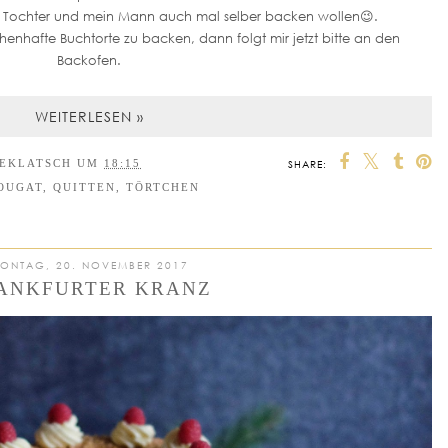
ne Tochter und mein Mann auch mal selber backen wollen😉.
enhafte Buchtorte zu backen, dann folgt mir jetzt bitte an den
Backofen.
WEITERLESEN »
EEKLATSCH
UM
18:15
SHARE:
OUGAT
,
QUITTEN
,
TÖRTCHEN
ONTAG, 20. NOVEMBER 2017
ANKFURTER KRANZ