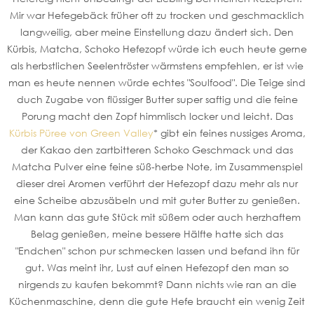
Mir war Hefegebäck früher oft zu trocken und geschmacklich
langweilig, aber meine Einstellung dazu ändert sich. Den
Kürbis, Matcha, Schoko Hefezopf würde ich euch heute gerne
als herbstlichen Seelentröster wärmstens empfehlen, er ist wie
man es heute nennen würde echtes "Soulfood". Die Teige sind
duch Zugabe von flüssiger Butter super saftig und die feine
Porung macht den Zopf himmlisch locker und leicht. Das
Kürbis Püree von Green Valley
* gibt ein feines nussiges Aroma,
der Kakao den zartbitteren Schoko Geschmack und das
Matcha Pulver eine feine süß-herbe Note, im Zusammenspiel
dieser drei Aromen verführt der Hefezopf dazu mehr als nur
eine Scheibe abzusäbeln und mit guter Butter zu genießen.
Man kann das gute Stück mit süßem oder auch herzhaftem
Belag genießen, meine bessere Hälfte hatte sich das
"Endchen" schon pur schmecken lassen und befand ihn für
gut. Was meint ihr, Lust auf einen Hefezopf den man so
nirgends zu kaufen bekommt? Dann nichts wie ran an die
Küchenmaschine, denn die gute Hefe braucht ein wenig Zeit