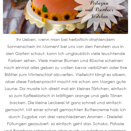
Ihr Lieben, wenn man bei herbstlich-strahlendem
Sonnenschein im Moment bei uns von den Fenstern aus in
den Garten schaut, kann ich unglaublich viele leuchtende
Farben sehen. Viele meiner Blumen und Büsche scheinen
noch einmal alles geben zu wollen bevor verblühen oder ihre
Blätter zum Winterschlaf abwerfen. Vielleicht klingt es albern,
aber diese Farbenpracht macht mir schon am Morgen gute
Laune. Da musste ich direkt mal ein kleines Törtchen, einfach
so zum Kaffeeklatsch in kräftigen orange und gelb Tönen
backen. Die kleine Leckerei ist ganz schnell und einfach
gemacht. Mit einer schnell gemachten Buttercreme hab ich
durch Zugabe von drei verschiedenen Aromen - Dreierlei
Füllungen gezaubert, so einfach geht das. Schoko, Pistazie
und Brombeer schmecken aber auch wunderbar zusammen,