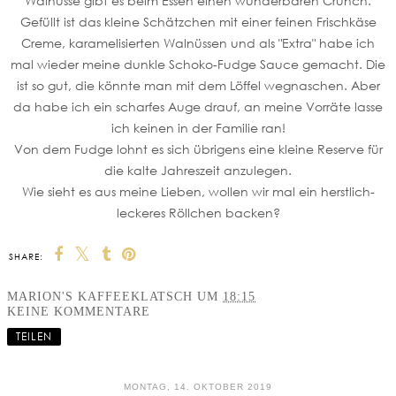
Walnüsse gibt es beim Essen einen wunderbaren Crunch.
Gefüllt ist das kleine Schätzchen mit einer feinen Frischkäse
Creme, karamelisierten Walnüssen und als "Extra" habe ich
mal wieder meine dunkle Schoko-Fudge Sauce gemacht. Die
ist so gut, die könnte man mit dem Löffel wegnaschen. Aber
da habe ich ein scharfes Auge drauf, an meine Vorräte lasse
ich keinen in der Familie ran!
Von dem Fudge lohnt es sich übrigens eine kleine Reserve für
die kalte Jahreszeit anzulegen.
Wie sieht es aus meine Lieben, wollen wir mal ein herstlich-
leckeres Röllchen backen?
SHARE:
MARION'S KAFFEEKLATSCH
UM
18:15
KEINE KOMMENTARE
TEILEN
MONTAG, 14. OKTOBER 2019