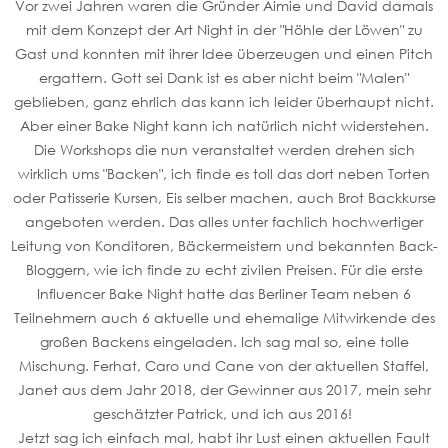
Vor zwei Jahren waren die Gründer Aimie und David damals
mit dem Konzept der Art Night in der "Höhle der Löwen" zu
Gast und konnten mit ihrer Idee überzeugen und einen Pitch
ergattern. Gott sei Dank ist es aber nicht beim "Malen"
geblieben, ganz ehrlich das kann ich leider überhaupt nicht.
Aber einer Bake Night kann ich natürlich nicht widerstehen.
Die Workshops die nun veranstaltet werden drehen sich
wirklich ums "Backen", ich finde es toll das dort neben Torten
oder Patisserie Kursen, Eis selber machen, auch Brot Backkurse
angeboten werden. Das alles unter fachlich hochwertiger
Leitung von Konditoren, Bäckermeistern und bekannten Back-
Bloggern, wie ich finde zu echt zivilen Preisen. Für die erste
Influencer Bake Night hatte das Berliner Team neben 6
Teilnehmern auch 6 aktuelle und ehemalige Mitwirkende des
großen Backens eingeladen. Ich sag mal so, eine tolle
Mischung. Ferhat, Caro und Cane von der aktuellen Staffel,
Janet aus dem Jahr 2018, der Gewinner aus 2017, mein sehr
geschätzter Patrick, und ich aus 2016!
Jetzt sag ich einfach mal, habt ihr Lust einen aktuellen Fault