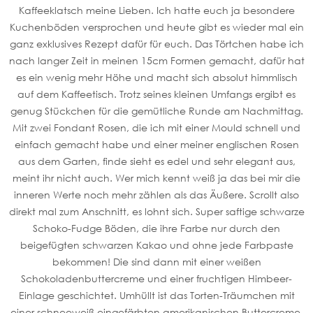
Kaffeeklatsch meine Lieben. Ich hatte euch ja besondere
Kuchenböden versprochen und heute gibt es wieder mal ein
ganz exklusives Rezept dafür für euch. Das Törtchen habe ich
nach langer Zeit in meinen 15cm Formen gemacht, dafür hat
es ein wenig mehr Höhe und macht sich absolut himmlisch
auf dem Kaffeetisch. Trotz seines kleinen Umfangs ergibt es
genug Stückchen für die gemütliche Runde am Nachmittag.
Mit zwei Fondant Rosen, die ich mit einer Mould schnell und
einfach gemacht habe und einer meiner englischen Rosen
aus dem Garten, finde sieht es edel und sehr elegant aus,
meint ihr nicht auch. Wer mich kennt weiß ja das bei mir die
inneren Werte noch mehr zählen als das Äußere. Scrollt also
direkt mal zum Anschnitt, es lohnt sich. Super saftige schwarze
Schoko-Fudge Böden, die ihre Farbe nur durch den
beigefügten schwarzen Kakao und ohne jede Farbpaste
bekommen! Die sind dann mit einer weißen
Schokoladenbuttercreme und einer fruchtigen Himbeer-
Einlage geschichtet. Umhüllt ist das Torten-Träumchen mit
einer schneeweiß eingefärbten amerikanischen Buttercreme,