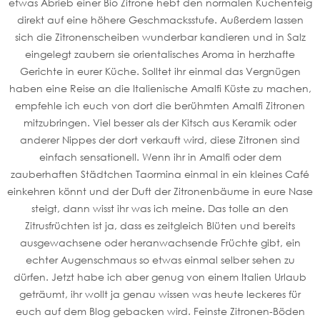
etwas Abrieb einer Bio Zitrone hebt den normalen Kuchenteig
direkt auf eine höhere Geschmacksstufe. Außerdem lassen
sich die Zitronenscheiben wunderbar kandieren und in Salz
eingelegt zaubern sie orientalisches Aroma in herzhafte
Gerichte in eurer Küche. Solltet ihr einmal das Vergnügen
haben eine Reise an die Italienische Amalfi Küste zu machen,
empfehle ich euch von dort die berühmten Amalfi Zitronen
mitzubringen. Viel besser als der Kitsch aus Keramik oder
anderer Nippes der dort verkauft wird, diese Zitronen sind
einfach sensationell. Wenn ihr in Amalfi oder dem
zauberhaften Städtchen Taormina einmal in ein kleines Café
einkehren könnt und der Duft der Zitronenbäume in eure Nase
steigt, dann wisst ihr was ich meine. Das tolle an den
Zitrusfrüchten ist ja, dass es zeitgleich Blüten und bereits
ausgewachsene oder heranwachsende Früchte gibt, ein
echter Augenschmaus so etwas einmal selber sehen zu
dürfen. Jetzt habe ich aber genug von einem Italien Urlaub
geträumt, ihr wollt ja genau wissen was heute leckeres für
euch auf dem Blog gebacken wird. Feinste Zitronen-Böden