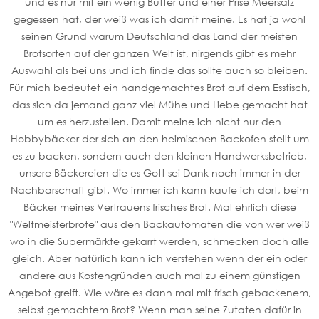
und es nur mit ein wenig Butter und einer Prise Meersalz
gegessen hat, der weiß was ich damit meine. Es hat ja wohl
seinen Grund warum Deutschland das Land der meisten
Brotsorten auf der ganzen Welt ist, nirgends gibt es mehr
Auswahl als bei uns und ich finde das sollte auch so bleiben.
Für mich bedeutet ein handgemachtes Brot auf dem Esstisch,
das sich da jemand ganz viel Mühe und Liebe gemacht hat
um es herzustellen. Damit meine ich nicht nur den
Hobbybäcker der sich an den heimischen Backofen stellt um
es zu backen, sondern auch den kleinen Handwerksbetrieb,
unsere Bäckereien die es Gott sei Dank noch immer in der
Nachbarschaft gibt. Wo immer ich kann kaufe ich dort, beim
Bäcker meines Vertrauens frisches Brot. Mal ehrlich diese
"Weltmeisterbrote" aus den Backautomaten die von wer weiß
wo in die Supermärkte gekarrt werden, schmecken doch alle
gleich. Aber natürlich kann ich verstehen wenn der ein oder
andere aus Kostengründen auch mal zu einem günstigen
Angebot greift. Wie wäre es dann mal mit frisch gebackenem,
selbst gemachtem Brot? Wenn man seine Zutaten dafür in