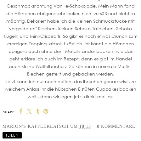
Geschmacksrichtung Vanille-Schokolade. Mein Mann fand
die Hörnchen übrigens sehr lecker, nicht zu süß und nicht so
mächtig. Dekoriert habe ich die kleinen Schmuckstücke mit
"vergoldeten" Kirschen, kleinen Schoko-Täfelchen, Schoko-
Kugeln und Mini-Crispearls. So gibt es noch etwas Crunch zum
cremigen Topping, absolut köstlich. Ihr könnt die Hörnchen
übrigens auch ohne den Metallständer backen, wie das
geht erkläre ich auch im Rezept, denn es gibt im Handel
auch kleine Waffelbecher. Die können in normale Muffin-
Blechen gestellt und gebacken werden.
Jetzt kann ich nur noch hoffen, das ihr schon genau wisst, zu
welchem Anlass ihr die hübschen Eistüten Cupcakes backen
wollt, denn wir legen jetzt direkt mal los.
SHARE:
MARION'S KAFFEEKLATSCH
UM
18:15
8 KOMMENTARE
TEILEN