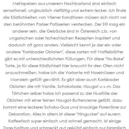
Mehlspeisen aus unserem Nachbarland sind einfach
sensationell, unglaublich vielfältig und extrem lecker. Ich finde
die Köstlichkeiten von Wiener Konditoren müssen sich nicht vor
den berühmten Pariser Patisserien verstecken. Der Stil mag ein
anderer sein, die Gebäcke sind in Österreich z.b. von
ungarischen oder tschechischen Rezepten inspiriert und
dadurch oft ganz anders. Vielleicht kennt ja der ein oder
andere "Karlsbader Oblaten", diese zarten mit Waffelblätter
gibt es mit unterschiedlichsten Füllungen. Für diese "No-Bake"
Torte, ja für diese Köstlichkeit hier braucht ihr den Ofen nicht
anzuschmeißen, habe ich die Variante mit Haselnüssen und
Mandeln gefüllt gewählt. Es gibt aber auch Karlsbader
Oblaten die mit Vanille, Schokolade, Nougat u.v.m. Das
Törtchen selber habe ich passend zu der Nussfülle der
Oblaten mit einer feinen Nougat-Buttercreme gefüllt, dazu
kommt eine leckerer Schoko-Guss und knackige Florentiner zur
Dekoration. Alles in allem ist dieser "Hingucker" auf eurem
Kaffeetisch super einfach und schnell gemacht, ist einige
Tage haltbar und schmeckt gut gekühlt einfach nur himmlisch