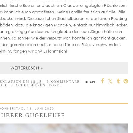
ich frische Beeren und auch ein Glas der eingelegten Früchte zum
s kann ich euch garantieren. Meine Familie freut sich auf alle Fälle
gebacken wird. Die säuerlichen Stachelbeeren zu der feinen Pudding-
böden, dazu die knackigen Mandeln, einfach nur himmlisch lecker.
nn großzügig überlassen. Ich glaube der liebe Jürgen hätte sich
nnen, so schnell wie der verputzt war, konnte ich gar nicht gucken.
as garantiere ich euch, ist diese Torte als Erstes verschwunden.
nt ihr, fangen wir an? Es lohnt sich!
WEITERLESEN »
EEKLATSCH
UM
18:15
2 KOMMENTARE
SHARE:
DEL
,
STACHELBEEREN
,
TORTE
DONNERSTAG, 18. JUNI 2020
AUBEER GUGELHUPF