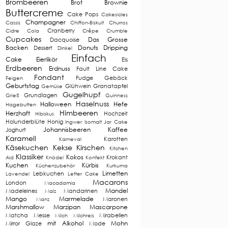
Brombeeren
Brot
Brownie
Buttercreme
Cake Pops
Cakesicles
Champagner
Cassis
Chiffon-Biskuit
Churros
Cranberry
Cidre
Cola
Crêpe
Crumble
Cupcakes
Das Grosse
Dacquoise
Backen
Donuts
Dripping
Dessert
Dinkel
Einfach
Cake
Eierlikör
Eis
Erdbeeren
Erdnuss
Fault Line Cake
Fondant
Fudge
Gebäck
Feigen
Geburtstag
Glühwein
Granatapfel
Gemüse
Gugelhupf
Grundlagen
Grieß
Guinness
Haselnuss
Halloween
Hefe
Hagebutten
Himbeeren
Herzhaft
Hochzeit
Hibiskus
Holunderblüte
Honig
Ingwer
Isomalt
Jar Cake
Johannisbeeren
Kaffee
Joghurt
Karamell
Karotten
Karneval
Käsekuchen
Kekse
Kirschen
Kitchen
Klassiker
Kokos
Krokant
Aid
Knödel
Konfekt
Kuchen
Kürbis
Küchenzubehör
Kurkuma
Limetten
Lebkuchen
Lavendel
Letter Cake
Macarons
London
Macadamia
Mandel
Madeleines
Mandarinen
Malz
Mango
Marmelade
Maronen
Manz
Marshmallow
Marzipan
Mascarpone
Matcha
Messe
Mirabellen
Milch
Milchreis
mit Alkohol
Mohn
Mirror Glaze
Mode