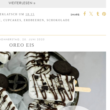
WEITERLESEN »
EEKLATSCH
UM
18:15
SHARE:
E
,
CUPCAKES
,
ERDBEEREN
,
SCHOKOLADE
DONNERSTAG, 25. JUNI 2020
OREO EIS