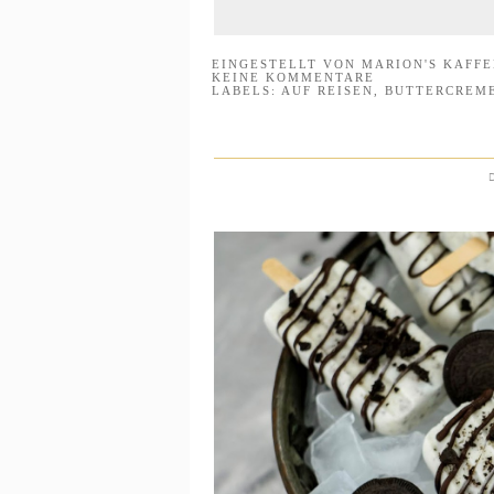
EINGESTELLT VON
MARION'S KAFF
KEINE KOMMENTARE
LABELS:
AUF REISEN
,
BUTTERCREM