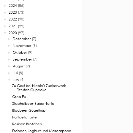
2024
(86)
►
2023
(73)
►
2022
(90)
►
2021
(99)
►
2020
(97)
▼
Dezember
(7)
►
November
(9)
►
Oktober
(9)
►
September
(7)
►
August
(9)
►
Juli
(8)
►
Juni
(9)
▼
Zu Gast bei Nicole's Zuckerwerk -
Eistüten Cupcake...
Oreo Eis
Stachelbeer-Baiser-Torte
Blaubeer Gugelhupf
Raffaello Torte
Rosinen Brötchen
Erdbeer, Joghurt und Mascarpone