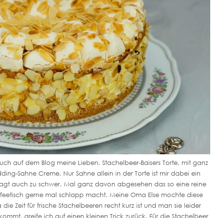
 euch auf dem Blog meine Lieben. Stachelbeer-Baisers Torte, mit ganz
udding-Sahne Creme. Nur Sahne allein in der Torte ist mir dabei ein
esagt auch zu schwer. Mal ganz davon abgesehen das so eine reine
feetisch gerne mal schlapp macht. Meine Oma Else mochte diese
e Zeit für frische Stachelbeeren recht kurz ist und man sie leider
kommt, greife ich auf einen kleinen Trick zurück. Für die Stachelbeer