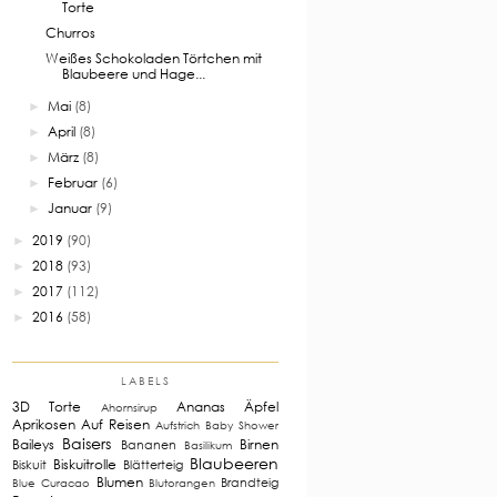
Torte
Churros
Weißes Schokoladen Törtchen mit
Blaubeere und Hage...
Mai
(8)
►
April
(8)
►
März
(8)
►
Februar
(6)
►
Januar
(9)
►
2019
(90)
►
2018
(93)
►
2017
(112)
►
2016
(58)
►
LABELS
3D Torte
Ananas
Äpfel
Ahornsirup
Aprikosen
Auf Reisen
Aufstrich
Baby Shower
Baisers
Baileys
Birnen
Bananen
Basilikum
Blaubeeren
Biskuitrolle
Biskuit
Blätterteig
Blumen
Brandteig
Blue Curacao
Blutorangen