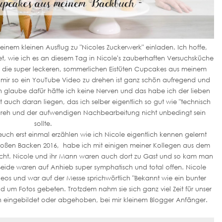
einem kleinen Ausflug zu "Nicoles Zuckerwerk" einladen. Ich hoffe,
t, wie ich es an diesem Tag in Nicole's zauberhaften Versuchsküche
 die super leckeren, sommerlichen Eistüten Cupcakes aus meinem
mir so ein YouTube Video zu drehen ist ganz schön aufregend und
ch glaube dafür hätte ich keine Nerven und das habe ich der lieben
 auch daran liegen, das ich selber eigentlich so gut wie "technisch
Dreh und der aufwendigen Nachbearbeitung nicht unbedingt sein
sollte.
uch erst einmal erzählen wie ich Nicole eigentlich kennen gelernt
oßen Backen 2016, habe ich mit einigen meiner Kollegen aus dem
cht. Nicole und ihr Mann waren auch dort zu Gast und so kam man
 Beide waren auf Anhieb super symphatisch und total offen. Nicole
eos und war auf der Messe sprichwörtlich "Bekannt wie ein bunter
um Fotos gebeten. Trotzdem nahm sie sich ganz viel Zeit für unser
n eingebildet oder abgehoben, bei mir kleinem Blogger Anfänger.