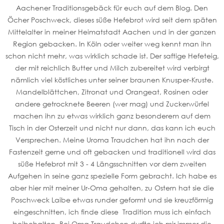
Aachener Traditionsgebäck für euch auf dem Blog. Den
Öcher Poschweck, dieses süße Hefebrot wird seit dem späten
Mittelalter in meiner Heimatstadt Aachen und in der ganzen
Region gebacken. In Köln oder weiter weg kennt man ihn
schon nicht mehr, was wirklich schade ist. Der saftige Hefeteig,
der mit reichlich Butter und Milch zubereitet wird verbirgt
nämlich viel köstliches unter seiner braunen Knusper-Kruste.
Mandelblättchen, Zitronat und Orangeat, Rosinen oder
andere getrocknete Beeren (wer mag) und Zuckerwürfel
machen ihn zu etwas wirklich ganz besonderem auf dem
Tisch in der Osterzeit und nicht nur dann, das kann ich euch
Versprechen. Meine Uroma Traudchen hat ihn nach der
Fastenzeit gerne und oft gebacken und traditionell wird das
süße Hefebrot mit 3 - 4 Längsschnitten vor dem zweiten
Aufgehen in seine ganz spezielle Form gebracht. Ich habe es
aber hier mit meiner Ur-Oma gehalten, zu Ostern hat sie die
Poschweck Laibe etwas runder geformt und sie kreuzförmig
eingeschnitten, ich finde diese Tradition muss ich einfach
beibehalten. Bei Oma Traudchen durfte ich mir immer die