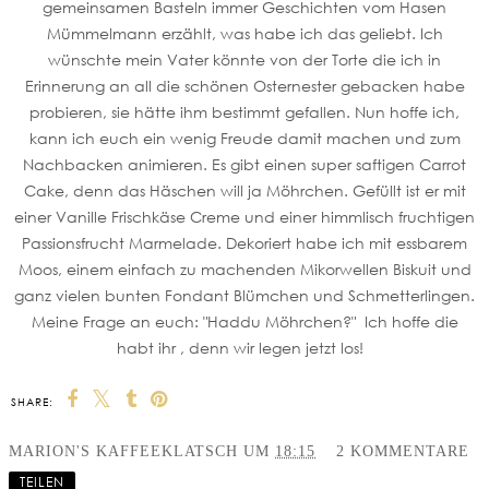
gemeinsamen Basteln immer Geschichten vom Hasen
Mümmelmann erzählt, was habe ich das geliebt. Ich
wünschte mein Vater könnte von der Torte die ich in
Erinnerung an all die schönen Osternester gebacken habe
probieren, sie hätte ihm bestimmt gefallen. Nun hoffe ich,
kann ich euch ein wenig Freude damit machen und zum
Nachbacken animieren. Es gibt einen super saftigen Carrot
Cake, denn das Häschen will ja Möhrchen. Gefüllt ist er mit
einer Vanille Frischkäse Creme und einer himmlisch fruchtigen
Passionsfrucht Marmelade. Dekoriert habe ich mit essbarem
Moos, einem einfach zu machenden Mikorwellen Biskuit und
ganz vielen bunten Fondant Blümchen und Schmetterlingen.
Meine Frage an euch: "Haddu Möhrchen?" Ich hoffe die
habt ihr , denn wir legen jetzt los!
SHARE:
MARION'S KAFFEEKLATSCH
UM
18:15
2 KOMMENTARE
TEILEN