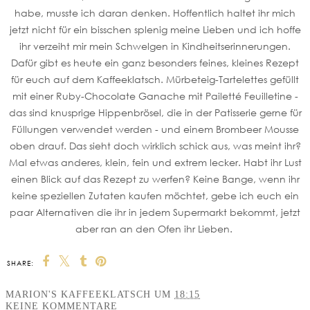
habe, musste ich daran denken. Hoffentlich haltet ihr mich
jetzt nicht für ein bisschen splenig meine Lieben und ich hoffe
ihr verzeiht mir mein Schwelgen in Kindheitserinnerungen.
Dafür gibt es heute ein ganz besonders feines, kleines Rezept
für euch auf dem Kaffeeklatsch. Mürbeteig-Tartelettes gefüllt
mit einer Ruby-Chocolate Ganache mit Pailetté Feuilletine -
das sind knusprige Hippenbrösel, die in der Patisserie gerne für
Füllungen verwendet werden - und einem Brombeer Mousse
oben drauf. Das sieht doch wirklich schick aus, was meint ihr?
Mal etwas anderes, klein, fein und extrem lecker. Habt ihr Lust
einen Blick auf das Rezept zu werfen? Keine Bange, wenn ihr
keine speziellen Zutaten kaufen möchtet, gebe ich euch ein
paar Alternativen die ihr in jedem Supermarkt bekommt, jetzt
aber ran an den Ofen ihr Lieben.
SHARE:
MARION'S KAFFEEKLATSCH
UM
18:15
KEINE KOMMENTARE