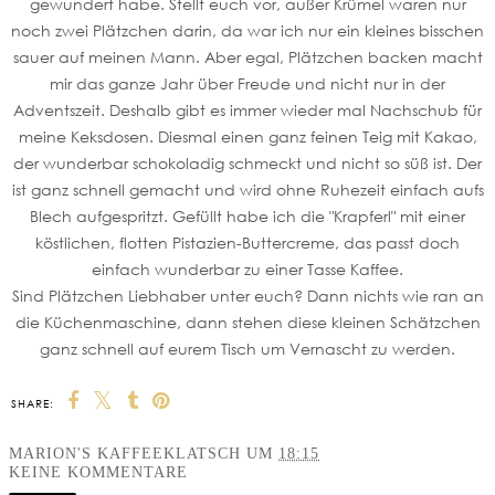
gewundert habe. Stellt euch vor, außer Krümel waren nur
noch zwei Plätzchen darin, da war ich nur ein kleines bisschen
sauer auf meinen Mann. Aber egal, Plätzchen backen macht
mir das ganze Jahr über Freude und nicht nur in der
Adventszeit. Deshalb gibt es immer wieder mal Nachschub für
meine Keksdosen. Diesmal einen ganz feinen Teig mit Kakao,
der wunderbar schokoladig schmeckt und nicht so süß ist. Der
ist ganz schnell gemacht und wird ohne Ruhezeit einfach aufs
Blech aufgespritzt. Gefüllt habe ich die "Krapferl" mit einer
köstlichen, flotten Pistazien-Buttercreme, das passt doch
einfach wunderbar zu einer Tasse Kaffee.
Sind Plätzchen Liebhaber unter euch? Dann nichts wie ran an
die Küchenmaschine, dann stehen diese kleinen Schätzchen
ganz schnell auf eurem Tisch um Vernascht zu werden.
SHARE:
MARION'S KAFFEEKLATSCH
UM
18:15
KEINE KOMMENTARE