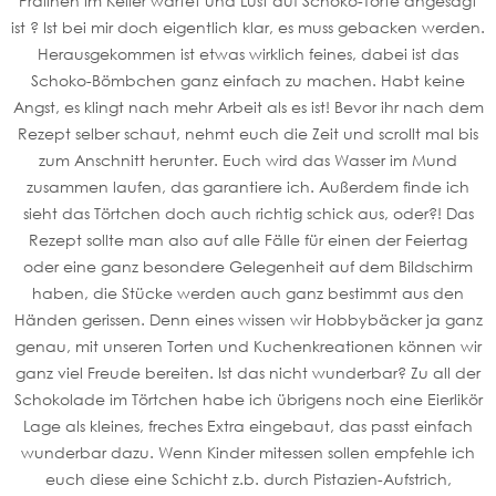
Pralinen im Keller wartet und Lust auf Schoko-Torte angesagt
ist ? Ist bei mir doch eigentlich klar, es muss gebacken werden.
Herausgekommen ist etwas wirklich feines, dabei ist das
Schoko-Bömbchen ganz einfach zu machen. Habt keine
Angst, es klingt nach mehr Arbeit als es ist! Bevor ihr nach dem
Rezept selber schaut, nehmt euch die Zeit und scrollt mal bis
zum Anschnitt herunter. Euch wird das Wasser im Mund
zusammen laufen, das garantiere ich. Außerdem finde ich
sieht das Törtchen doch auch richtig schick aus, oder?! Das
Rezept sollte man also auf alle Fälle für einen der Feiertag
oder eine ganz besondere Gelegenheit auf dem Bildschirm
haben, die Stücke werden auch ganz bestimmt aus den
Händen gerissen. Denn eines wissen wir Hobbybäcker ja ganz
genau, mit unseren Torten und Kuchenkreationen können wir
ganz viel Freude bereiten. Ist das nicht wunderbar? Zu all der
Schokolade im Törtchen habe ich übrigens noch eine Eierlikör
Lage als kleines, freches Extra eingebaut, das passt einfach
wunderbar dazu. Wenn Kinder mitessen sollen empfehle ich
euch diese eine Schicht z.b. durch Pistazien-Aufstrich,