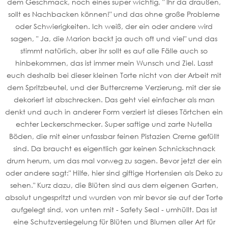
dem Geschmack, noch eines super wichtig, " Ihr da draußen,
sollt es Nachbacken können!" und das ohne große Probleme
oder Schwierigkeiten. Ich weiß, der ein oder andere wird
sagen, " Ja, die Marion backt ja auch oft und viel" und das
stimmt natürlich, aber ihr sollt es auf alle Fälle auch so
hinbekommen, das ist immer mein Wunsch und Ziel. Lasst
euch deshalb bei dieser kleinen Torte nicht von der Arbeit mit
dem Spritzbeutel, und der Buttercreme Verzierung. mit der sie
dekoriert ist abschrecken. Das geht viel einfacher als man
denkt und auch in anderer Form verziert ist dieses Törtchen ein
echter Leckerschmecker. Super saftige und zarte Nutella
Böden, die mit einer unfassbar feinen Pistazien Creme gefüllt
sind. Da braucht es eigentlich gar keinen Schnickschnack
drum herum, um das mal vorweg zu sagen. Bevor jetzt der ein
oder andere sagt:" Hilfe, hier sind giftige Hortensien als Deko zu
sehen." Kurz dazu, die Blüten sind aus dem eigenen Garten,
absolut ungespritzt und wurden von mir bevor sie auf der Torte
aufgelegt sind, von unten mit - Safety Seal - umhüllt. Das ist
eine Schutzversiegelung für Blüten und Blumen aller Art für