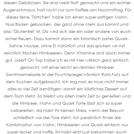
diesen Gebäcken. Sie sind meist flott gemacht und ein echter
Augenschmaus, halt nicht nur zum Kaffee am Nachmittag. Für
dieses feine "Törtchen" habe ich einen super saftigen Mohn-
Nuss Boden gebacken, der ganz ohne Mehl aus kommt und
also "Glutenfrei" ist. Da wird sich der ein oder andere von euch
sicher freuen. Dazu kommt dann ein himmlisch zartes Quark-
Sahne Mousse, ohne Ei natürlich und das spicken wir mit
reichlich frischen Himbeeren. Denn Vitamine sind doch immer
gut, oder? On Top habe ich es mir hier wirklich ganz einfach
gemacht, mit einer leicht erwärmten Himbeer
Samtmarmelade ist der Fruchtspiegel nämlich Ratz-Fatz auf
dem Kuchen aufgebracht. Ich sag mal, es muss nicht immer
alles so viel Zeit benötigen, damit ein köstliches Dessert auf
dem Tisch steht. So bleibt uns allen mehr Zeit zu genießen und
die Himbeer, Mohn und Quark Torte lässt sich so super
vorbereiten, da habt ihr keinen Stress, wenn der Besuch
schließlich vor der Türe steht. Ich persönlich finde die
Kombination von Mohn, Himbeeren und Quark einfach nur
super lecker und hoffe, ihr habt jetzt Lust bekommen auch