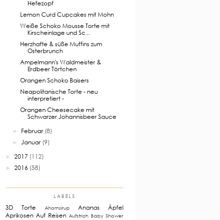
Hefezopf
Lemon Curd Cupcakes mit Mohn
Weiße Schoko Mousse Torte mit
Kirscheinlage und Sc...
Herzhafte & süße Muffins zum
Osterbrunch
Ampelmann's Waldmeister &
Erdbeer Törtchen
Orangen Schoko Baisers
Neapolitanische Torte - neu
interpretiert -
Orangen Cheesecake mit
Schwarzer Johannisbeer Sauce
Februar
(8)
►
Januar
(9)
►
2017
(112)
►
2016
(58)
►
LABELS
3D Torte
Ananas
Äpfel
Ahornsirup
Aprikosen
Auf Reisen
Aufstrich
Baby Shower