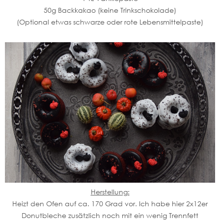
50g Backkakao (keine Trinkschokolade)
(Optional etwas schwarze oder rote Lebensmittelpaste)
Herstellung:
Heizt den Ofen auf ca. 170 Grad vor. Ich habe hier 2x12er
Donutbleche zusätzlich noch mit ein wenig Trennfett