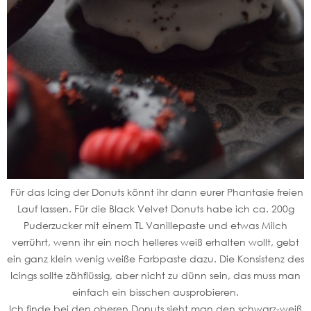
Für das Icing der Donuts könnt ihr dann eurer Phantasie freien
Lauf lassen. Für die Black Velvet Donuts habe ich ca. 200g
Puderzucker mit einem TL Vanillepaste und etwas Milch
verrührt, wenn ihr ein noch helleres weiß erhalten wollt, gebt
ein ganz klein wenig weiße Farbpaste dazu. Die Konsistenz des
Icings sollte zähflüssig, aber nicht zu dünn sein, das muss man
einfach ein bisschen ausprobieren.
Ich finde bei den oberen Donuts sieht man den schwarz-weiß