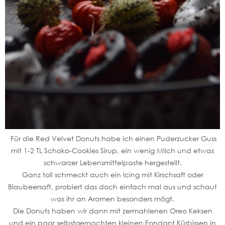
Für die Red Velvet Donuts habe ich einen Puderzucker Guss
mit 1-2 TL Schoko-Cookies Sirup, ein wenig Milch und etwas
schwarzer Lebensmittelpaste hergestellt.
Ganz toll schmeckt auch ein Icing mit Kirschsaft oder
Blaubeersaft, probiert das doch einfach mal aus und schaut
was ihr an Aromen besonders mögt.
Die Donuts haben wir dann mit zermahlenen Oreo Keksen
und ein paar selbstgemachten kleinen Fondant Kürbissen in