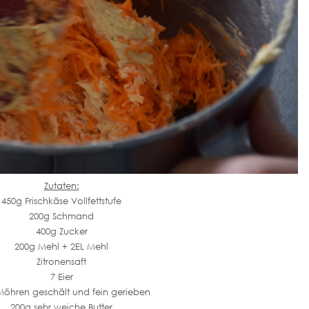
Zutaten:
450g Frischkäse Vollfettstufe
200g Schmand
400g Zucker
200g Mehl + 2EL Mehl
Zitronensaft
7 Eier
Möhren geschält und fein gerieben
200g sehr weiche Butter