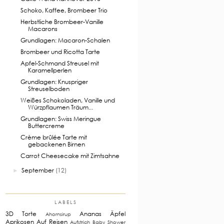
Schoko, Kaffee, Brombeer Trio
Herbstliche Brombeer-Vanille
Macarons
Grundlagen: Macaron-Schalen
Brombeer und Ricotta Tarte
Apfel-Schmand Streusel mit
Karamellperlen
Grundlagen: Knuspriger
Streuselboden
Weißes Schokoladen, Vanille und
Würzpflaumen Träum...
Grundlagen: Swiss Meringue
Buttercreme
Crème brûlée Tarte mit
gebackenen Birnen
Carrot Cheesecake mit Zimtsahne
September
(12)
►
LABELS
3D Torte
Ananas
Äpfel
Ahornsirup
Aprikosen
Auf Reisen
Aufstrich
Baby Shower