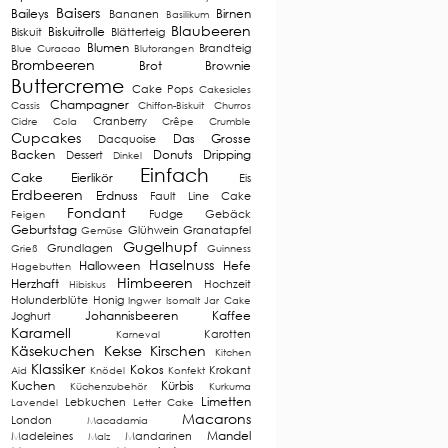
Baisers
Baileys
Birnen
Bananen
Basilikum
Blaubeeren
Biskuitrolle
Biskuit
Blätterteig
Blumen
Brandteig
Blue Curacao
Blutorangen
Brombeeren
Brot
Brownie
Buttercreme
Cake Pops
Cakesicles
Champagner
Cassis
Chiffon-Biskuit
Churros
Cranberry
Cidre
Cola
Crêpe
Crumble
Cupcakes
Das Grosse
Dacquoise
Backen
Donuts
Dripping
Dessert
Dinkel
Einfach
Cake
Eierlikör
Eis
Erdbeeren
Erdnuss
Fault Line Cake
Fondant
Fudge
Gebäck
Feigen
Geburtstag
Glühwein
Granatapfel
Gemüse
Gugelhupf
Grundlagen
Grieß
Guinness
Haselnuss
Halloween
Hefe
Hagebutten
Himbeeren
Herzhaft
Hochzeit
Hibiskus
Holunderblüte
Honig
Ingwer
Isomalt
Jar Cake
Johannisbeeren
Kaffee
Joghurt
Karamell
Karotten
Karneval
Käsekuchen
Kekse
Kirschen
Kitchen
Klassiker
Kokos
Krokant
Aid
Knödel
Konfekt
Kuchen
Kürbis
Küchenzubehör
Kurkuma
Limetten
Lebkuchen
Lavendel
Letter Cake
Macarons
London
Macadamia
Mandel
Madeleines
Mandarinen
Malz