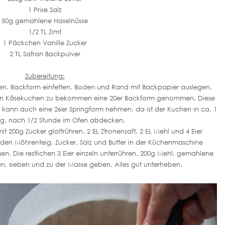
1 Prise Salz
50g gemahlene Haselnüsse
1/2 TL Zimt
1 Päckchen Vanille Zucker
2 TL Safran Backpulver
Zubereitung:
en. Backform einfetten, Boden und Rand mit Backpapier auslegen.
eren Käsekuchen zu bekommen eine 20er Backform genommen. Diese
n kann auch eine 26er Springform nehmen, da ist der Kuchen in ca. 1
tig, nach 1/2 Stunde im Ofen abdecken.
200g Zucker glattrühren. 2 EL Ztronensaft, 2 EL Mehl und 4 Eier
ür den Möhrenteig, Zucker, Salz und Butter in der Küchenmaschine
n. Die restlichen 3 Eier einzeln unterrühren. 200g Mehl, gemahlene
n, sieben und zu der Masse geben. Alles gut unterheben.