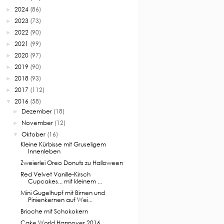
2024
(86)
►
2023
(73)
►
2022
(90)
►
2021
(99)
►
2020
(97)
►
2019
(90)
►
2018
(93)
►
2017
(112)
►
2016
(58)
▼
Dezember
(18)
►
November
(12)
►
Oktober
(16)
▼
Kleine Kürbisse mit Gruseligem
Innenleben
Zweierlei Oreo Donuts zu Halloween
Red Velvet Vanille-Kirsch
Cupcakes... mit kleinem ...
Mini Gugelhupf mit Birnen und
Pinienkernen auf Wei...
Brioche mit Schokokern
Cake World Hannover 2016