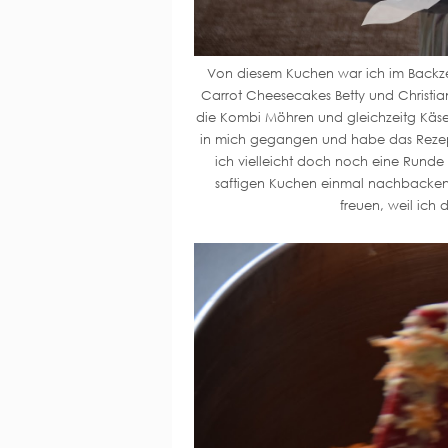
Von diesem Kuchen war ich im Backzelt
Carrot Cheesecakes Betty und Christian
die Kombi Möhren und gleichzeitg Käsek
in mich gegangen und habe das Rezept 
ich vielleicht doch noch eine Runde
saftigen Kuchen einmal nachbacken 
freuen, weil ich 