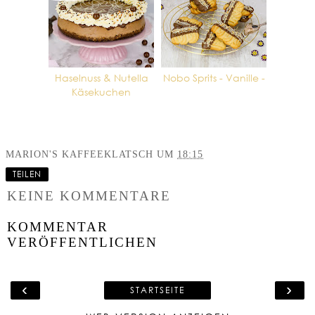
Haselnuss & Nutella
Nobo Sprits - Vanille -
Käsekuchen
MARION'S KAFFEEKLATSCH
UM
18:15
TEILEN
KEINE KOMMENTARE
KOMMENTAR
VERÖFFENTLICHEN
‹
›
STARTSEITE