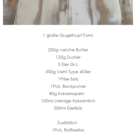
1 große Gugelhupf Form
250g weiche Butter
125g Zucker
5 Eier Gr.L
350g Mehl Type 405er
1Prise Salz
1Pck. Backpulver
80g Kokosraspeln
100ml cremige Kokosmilch
200ml Eierlikör
Zusätzlich
1Pck. Raffaellos