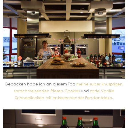
Gebacken habe ich an diesem Tag
meine super knusprigen,
zartschmelzenden Riesen-Cookies
und
zarte Vanille
Schneeflocken mit entsprechender Fondantdeko
.