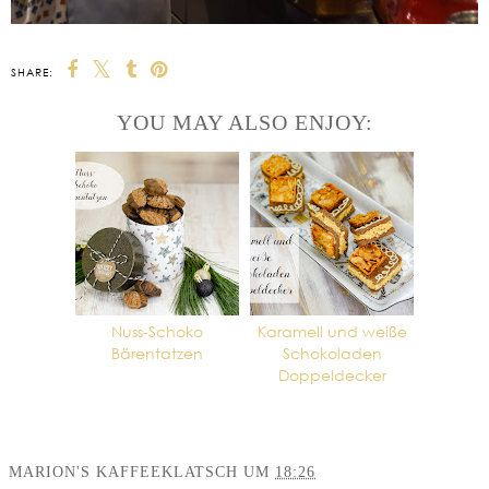
SHARE:
YOU MAY ALSO ENJOY:
Nuss-Schoko
Karamell und weiße
Bärentatzen
Schokoladen
Doppeldecker
MARION'S KAFFEEKLATSCH
UM
18:26