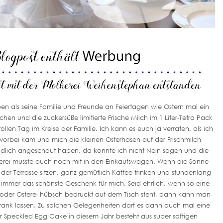
en als seine Familie und Freunde an Feiertagen wie Ostern mal ein
n und die zuckersüße limitierte Frische Milch im 1 Liter-Tetra Pack
len Tag im Kreise der Familie. Ich kann es euch ja verraten, als ich
orbei kam und mich die kleinen Osterhasen auf der Frischmilch
lich angeschaut haben, da konnte ich nicht Nein sagen und die
terei musste auch noch mit in den Einkaufswagen. Wenn die Sonne
der Terrasse sitzen, ganz gemütlich Kaffee trinken und stundenlang
mmer das schönste Geschenk für mich. Seid ehrlich, wenn so eine
oder Osterei hübsch bedruckt auf dem Tisch steht, dann kann man
ank lassen. Zu solchen Gelegenheiten darf es dann auch mal eine
r Speckled Egg Cake in diesem Jahr besteht aus super saftigen