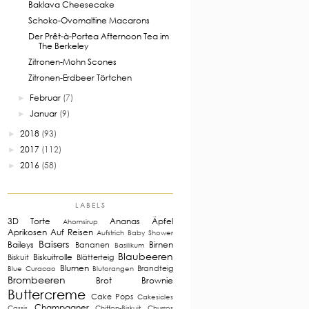
Baklava Cheesecake
Schoko-Ovomaltine Macarons
Der Prêt-à-Portea Afternoon Tea im
The Berkeley
Zitronen-Mohn Scones
Zitronen-Erdbeer Törtchen
Februar
(7)
►
Januar
(9)
►
2018
(93)
►
2017
(112)
►
2016
(58)
►
LABELS
3D Torte
Ananas
Äpfel
Ahornsirup
Aprikosen
Auf Reisen
Aufstrich
Baby Shower
Baisers
Baileys
Birnen
Bananen
Basilikum
Blaubeeren
Biskuitrolle
Biskuit
Blätterteig
Blumen
Brandteig
Blue Curacao
Blutorangen
Brombeeren
Brot
Brownie
Buttercreme
Cake Pops
Cakesicles
Champagner
Cassis
Chiffon-Biskuit
Churros