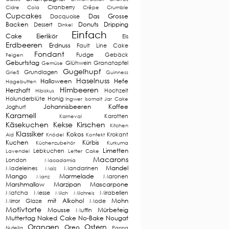
Cranberry
Cidre
Cola
Crêpe
Crumble
Cupcakes
Das Grosse
Dacquoise
Backen
Donuts
Dripping
Dessert
Dinkel
Einfach
Cake
Eierlikör
Eis
Erdbeeren
Erdnuss
Fault Line Cake
Fondant
Fudge
Gebäck
Feigen
Geburtstag
Glühwein
Granatapfel
Gemüse
Gugelhupf
Grundlagen
Grieß
Guinness
Haselnuss
Halloween
Hefe
Hagebutten
Himbeeren
Herzhaft
Hochzeit
Hibiskus
Holunderblüte
Honig
Ingwer
Isomalt
Jar Cake
Johannisbeeren
Kaffee
Joghurt
Karamell
Karotten
Karneval
Käsekuchen
Kekse
Kirschen
Kitchen
Klassiker
Kokos
Krokant
Aid
Knödel
Konfekt
Kuchen
Kürbis
Küchenzubehör
Kurkuma
Limetten
Lebkuchen
Lavendel
Letter Cake
Macarons
London
Macadamia
Mandel
Madeleines
Mandarinen
Malz
Mango
Marmelade
Maronen
Manz
Marshmallow
Marzipan
Mascarpone
Matcha
Messe
Mirabellen
Milch
Milchreis
mit Alkohol
Mohn
Mirror Glaze
Mode
Motivtorte
Mousse
Mürbeteig
Muffin
Muttertag
Naked Cake
No-Bake
Nougat
Orangen
Ostern
Oreo
Nutella
Panna