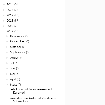
2024
(86)
►
2023
(73)
►
2022
(90)
►
2021
(99)
►
2020
(97)
►
2019
(90)
▼
Dezember
(8)
►
November
(8)
►
Oktober
(9)
►
September
(8)
►
August
(4)
►
Juli
(6)
►
Juni
(8)
►
Mai
(8)
►
April
(8)
►
März
(7)
▼
Petit Fours mit Brombeeren und
Karamell
Speckled Egg Cake mit Vanille und
Schokolade