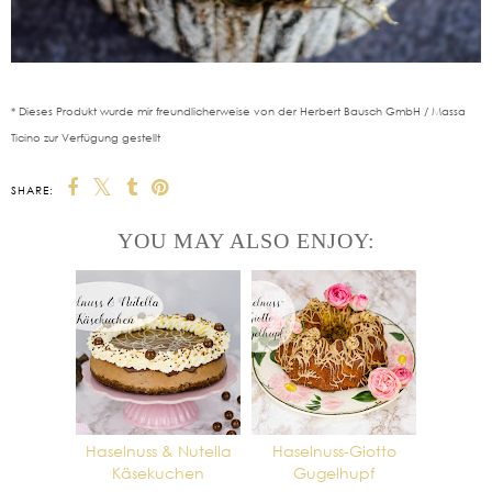
* Dieses Produkt wurde mir freundlicherweise von der Herbert Bausch GmbH / Massa
Ticino zur Verfügung gestellt
SHARE:
YOU MAY ALSO ENJOY:
Haselnuss & Nutella
Haselnuss-Giotto
Käsekuchen
Gugelhupf