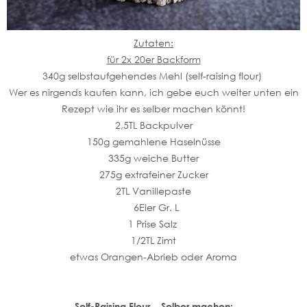
Zutaten:
für 2x 20er Backform
340g selbstaufgehendes Mehl (self-raising flour)
Wer es nirgends kaufen kann, ich gebe euch weiter unten ein
Rezept wie ihr es selber machen könnt!
2,5TL Backpulver
150g gemahlene Haselnüsse
335g weiche Butter
275g extrafeiner Zucker
2TL Vanillepaste
6Eier Gr. L
1 Prise Salz
1/2TL Zimt
etwas Orangen-Abrieb oder Aroma
Self-Raising Flour... Selber machen: