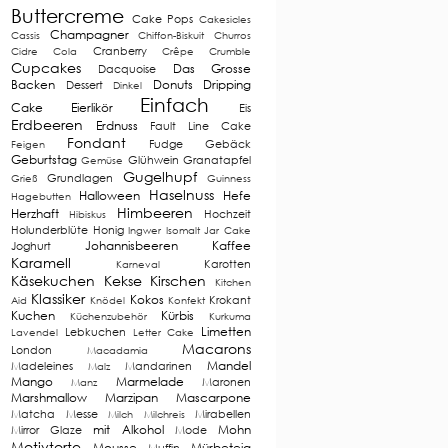
Buttercreme
Cake Pops
Cakesicles
Champagner
Cassis
Chiffon-Biskuit
Churros
Cranberry
Cidre
Cola
Crêpe
Crumble
Cupcakes
Das Grosse
Dacquoise
Backen
Donuts
Dripping
Dessert
Dinkel
Einfach
Cake
Eierlikör
Eis
Erdbeeren
Erdnuss
Fault Line Cake
Fondant
Fudge
Gebäck
Feigen
Geburtstag
Glühwein
Granatapfel
Gemüse
Gugelhupf
Grundlagen
Grieß
Guinness
Haselnuss
Halloween
Hefe
Hagebutten
Himbeeren
Herzhaft
Hochzeit
Hibiskus
Holunderblüte
Honig
Ingwer
Isomalt
Jar Cake
Johannisbeeren
Kaffee
Joghurt
Karamell
Karotten
Karneval
Käsekuchen
Kekse
Kirschen
Kitchen
Klassiker
Kokos
Krokant
Aid
Knödel
Konfekt
Kuchen
Kürbis
Küchenzubehör
Kurkuma
Limetten
Lebkuchen
Lavendel
Letter Cake
Macarons
London
Macadamia
Mandel
Madeleines
Mandarinen
Malz
Mango
Marmelade
Maronen
Manz
Marshmallow
Marzipan
Mascarpone
Matcha
Messe
Mirabellen
Milch
Milchreis
mit Alkohol
Mohn
Mirror Glaze
Mode
Motivtorte
Mousse
Mürbeteig
Muffin