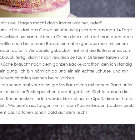
en mit zwei Etagen macht doch immer was her, oder?
amilie hat, darf das Ganze nicht so riesig werden das man 14 Tage
un wirklich niemand. Aber zu Ostern denke ich darf man doch auch
 wollte euch bei diesem Rezept einmal zeigen das man mit einem
öden dafür in Windeseile gebacken hat und die Buttercremes zum
ck-Zuck fertig, damit noch reichlich Zeit zum Ostereier färben und
ine Küche braucht nach dem ganzen Back-Marathon den ich ständig
einigung. Ich bin nämlich ab und ein ein echter Schussel und mir
die verrücktesten Sachen beim Backen...
eshalb schon mal vorab ein großes Backblech mit hohem Rand unter
or ihr die Mini-Zuckerperlchen darauf gebt. Ich fürchte das ich die
n Küchenecken finden werde. Nein ist nur ein Spaß, diesmal hatte
Griff. Wie sieht's aus fangen wir mit dem Kuchenböden backen direkt
eht das Törtchen schon bald auf dem Tisch!