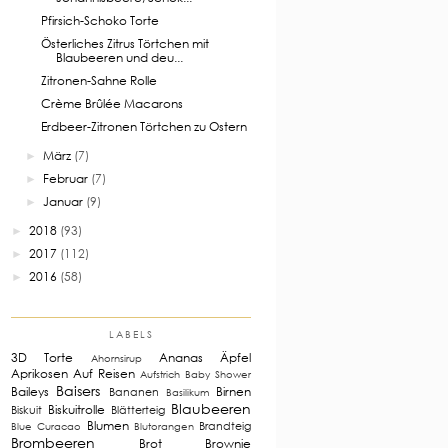
Pfirsich-Schoko Torte
Österliches Zitrus Törtchen mit
Blaubeeren und deu...
Zitronen-Sahne Rolle
Crème Brûlée Macarons
Erdbeer-Zitronen Törtchen zu Ostern
März
(7)
►
Februar
(7)
►
Januar
(9)
►
2018
(93)
►
2017
(112)
►
2016
(58)
►
LABELS
3D Torte
Ananas
Äpfel
Ahornsirup
Aprikosen
Auf Reisen
Aufstrich
Baby Shower
Baisers
Baileys
Birnen
Bananen
Basilikum
Blaubeeren
Biskuitrolle
Biskuit
Blätterteig
Blumen
Brandteig
Blue Curacao
Blutorangen
Brombeeren
Brot
Brownie