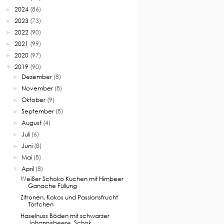
2024
(86)
►
2023
(73)
►
2022
(90)
►
2021
(99)
►
2020
(97)
►
2019
(90)
▼
Dezember
(8)
►
November
(8)
►
Oktober
(9)
►
September
(8)
►
August
(4)
►
Juli
(6)
►
Juni
(8)
►
Mai
(8)
►
April
(8)
▼
Weißer Schoko Kuchen mit Himbeer
Ganache Füllung
Zitronen, Kokos und Passionsfrucht
Törtchen
Haselnuss Böden mit schwarzer
Johannisbeere, Schok...