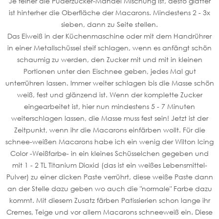
Je feiner die Puderzucker-Mandel Mischung ist, desto glatter
ist hinterher die Oberfläche der Macarons. Mindestens 2 - 3x
sieben, dann zu Seite stellen.
Das Eiweiß in der Küchenmaschine oder mit dem Handrührer
in einer Metallschüssel steif schlagen, wenn es anfängt schön
schaumig zu werden, den Zucker mit und mit in kleinen
Portionen unter den Eischnee geben, jedes Mal gut
unterrühren lassen. Immer weiter schlagen bis die Masse schön
weiß, fest und glänzend ist. Wenn der komplette Zucker
eingearbeitet ist, hier nun mindestens 5 - 7 Minuten
weiterschlagen lassen, die Masse muss fest sein! Jetzt ist der
Zeitpunkt, wenn ihr die Macarons einfärben wollt. Für die
schnee-weißen Macarons habe ich ein wenig der Wilton Icing
Color -Weißfarbe- in ein kleines Schüsselchen gegeben und
mit 1 - 2 TL Titanium Dioxid (das ist ein weißes Lebensmittel-
Pulver) zu einer dicken Paste verrührt, diese weiße Paste dann
an der Stelle dazu geben wo auch die "normale" Farbe dazu
kommt. Mit diesem Zusatz färben Patissierien schon lange ihr
Cremes, Teige und vor allem Macarons schneeweiß ein. Diese