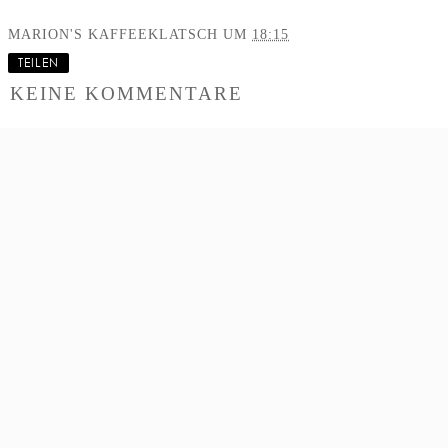
MARION'S KAFFEEKLATSCH
UM
18:15
TEILEN
KEINE KOMMENTARE
KOMMENTAR
VERÖFFENTLICHEN
‹
›
STARTSEITE
WEB-VERSION ANZEIGEN
©
2026
Marion's Kaffeeklatsch
BLOGGER TEMPLATES
BY
pipdig