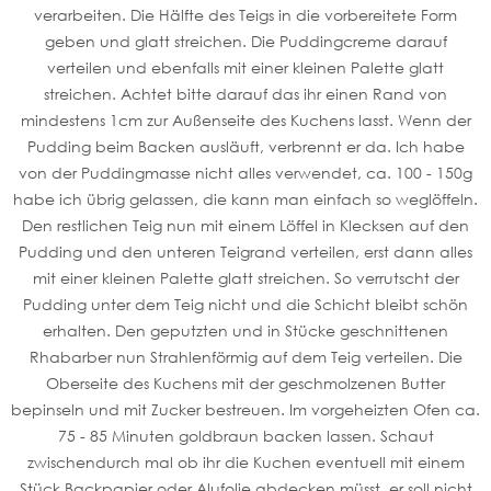
verarbeiten. Die Hälfte des Teigs in die vorbereitete Form
geben und glatt streichen. Die Puddingcreme darauf
verteilen und ebenfalls mit einer kleinen Palette glatt
streichen. Achtet bitte darauf das ihr einen Rand von
mindestens 1cm zur Außenseite des Kuchens lasst. Wenn der
Pudding beim Backen ausläuft, verbrennt er da. Ich habe
von der Puddingmasse nicht alles verwendet, ca. 100 - 150g
habe ich übrig gelassen, die kann man einfach so weglöffeln.
Den restlichen Teig nun mit einem Löffel in Klecksen auf den
Pudding und den unteren Teigrand verteilen, erst dann alles
mit einer kleinen Palette glatt streichen. So verrutscht der
Pudding unter dem Teig nicht und die Schicht bleibt schön
erhalten. Den geputzten und in Stücke geschnittenen
Rhabarber nun Strahlenförmig auf dem Teig verteilen. Die
Oberseite des Kuchens mit der geschmolzenen Butter
bepinseln und mit Zucker bestreuen. Im vorgeheizten Ofen ca.
75 - 85 Minuten goldbraun backen lassen. Schaut
zwischendurch mal ob ihr die Kuchen eventuell mit einem
Stück Backpapier oder Alufolie abdecken müsst, er soll nicht