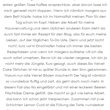
ersten großen Tasse Kaffee ansprechbar, aber davon lasse ich
mich generell nicht stoppen. Wenn ich nämlich morgens aus
dem Bett hüpfe, habe ich im Normalfall meinen Plan für den
Tag schon im Kopf. Neben der Arbeit für meine
Hausverwaltung und dem üblichen anderen Kram steht da
auch fast immer ein Rezept für den Blog, also für euch meine
Lieben, auf der täglichen To-Do Liste. Denn und jetzt lacht
nicht, kurz vor'm Einschlafen habe ich immer die besten
Rezeptideen und wenn ich morgens aufstehe will ich die
auch sofort umsetzen. Bevor ich sie wieder vergesse, ich bin ja
nicht mehr die Jüngste. Kurz gesagt, auch dieses lila Velvet
Cake Törtchen ist mir zu später Stunde in den Sinn gekommen.
Warum nur rote Velvet Böden machen?! Der Teig ist nämlich
so wunderbar fluffig und zart, da geht doch noch mehr. In
diesem Fall also lila eingefärbt und mit einer leckeren Beeren
Frischkäse Creme gefüllt, die macht so gut wie keine Arbeit,
das kann ich schon jetzt Versprechen. Zusammen mit zwei
Schichten Lemon Curd ist die Füllung der Torte wunderbar