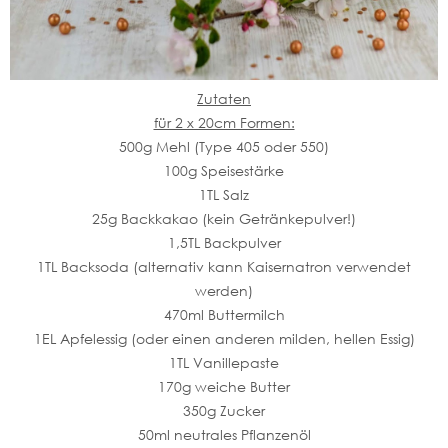
Zutaten
für 2 x 20cm Formen:
500g Mehl (Type 405 oder 550)
100g Speisestärke
1TL Salz
25g Backkakao (kein Getränkepulver!)
1,5TL Backpulver
1TL Backsoda (alternativ kann Kaisernatron verwendet
werden)
470ml Buttermilch
1EL Apfelessig (oder einen anderen milden, hellen Essig)
1TL Vanillepaste
170g weiche Butter
350g Zucker
50ml neutrales Pflanzenöl