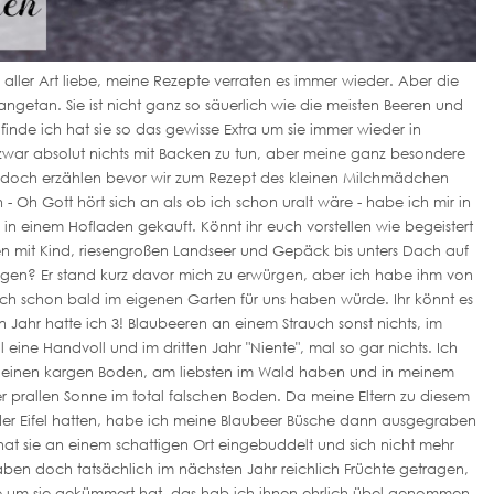
ren aller Art liebe, meine Rezepte verraten es immer wieder. Aber die
ngetan. Sie ist nicht ganz so säuerlich wie die meisten Beeren und
inde ich hat sie so das gewisse Extra um sie immer wieder in
zwar absolut nichts mit Backen zu tun, aber meine ganz besondere
 doch erzählen bevor wir zum Rezept des kleinen Milchmädchen
 Oh Gott hört sich an als ob ich schon uralt wäre - habe ich mir in
 in einem Hofladen gekauft. Könnt ihr euch vorstellen wie begeistert
mit Kind, riesengroßen Landseer und Gepäck bis unters Dach auf
ngen? Er stand kurz davor mich zu erwürgen, aber ich habe ihm von
ich schon bald im eigenen Garten für uns haben würde. Ihr könnt es
 Jahr hatte ich 3! Blaubeeren an einem Strauch sonst nichts, im
 eine Handvoll und im dritten Jahr "Niente", mal so gar nichts. Ich
 einen kargen Boden, am liebsten im Wald haben und in meinem
r prallen Sonne im total falschen Boden. Da meine Eltern zu diesem
n der Eifel hatten, habe ich meine Blaubeer Büsche dann ausgegraben
at sie an einem schattigen Ort eingebuddelt und sich nicht mehr
en doch tatsächlich im nächsten Jahr reichlich Früchte getragen,
e um sie gekümmert hat, das hab ich ihnen ehrlich übel genommen.