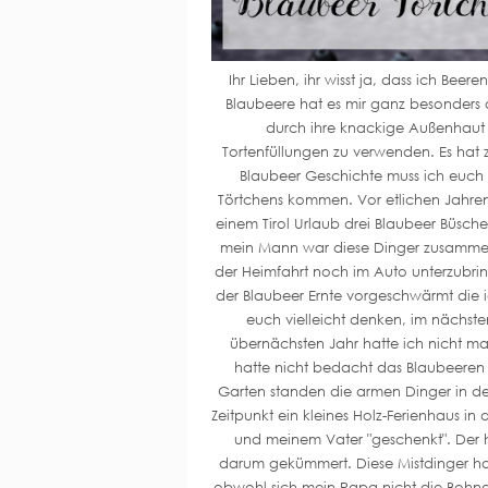
Ihr Lieben, ihr wisst ja, dass ich Bee
Blaubeere hat es mir ganz besonders a
durch ihre knackige Außenhaut f
Tortenfüllungen zu verwenden. Es hat 
Blaubeer Geschichte muss ich euch
Törtchens kommen. Vor etlichen Jahren -
einem Tirol Urlaub drei Blaubeer Büsche
mein Mann war diese Dinger zusammen 
der Heimfahrt noch im Auto unterzubri
der Blaubeer Ernte vorgeschwärmt die 
euch vielleicht denken, im nächsten
übernächsten Jahr hatte ich nicht mal
hatte nicht bedacht das Blaubeeren
Garten standen die armen Dinger in de
Zeitpunkt ein kleines Holz-Ferienhaus i
und meinem Vater "geschenkt". Der h
darum gekümmert. Diese Mistdinger hab
obwohl sich mein Papa nicht die Bohn