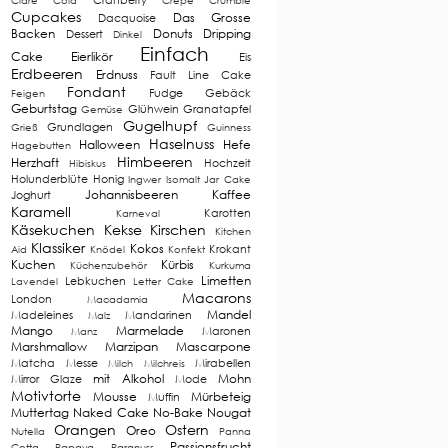
Cidre
Cola
Crêpe
Crumble
Cupcakes
Das Grosse
Dacquoise
Backen
Donuts
Dripping
Dessert
Dinkel
Einfach
Cake
Eierlikör
Eis
Erdbeeren
Erdnuss
Fault Line Cake
Fondant
Fudge
Gebäck
Feigen
Geburtstag
Glühwein
Granatapfel
Gemüse
Gugelhupf
Grundlagen
Grieß
Guinness
Haselnuss
Halloween
Hefe
Hagebutten
Himbeeren
Herzhaft
Hochzeit
Hibiskus
Holunderblüte
Honig
Ingwer
Isomalt
Jar Cake
Johannisbeeren
Kaffee
Joghurt
Karamell
Karotten
Karneval
Käsekuchen
Kekse
Kirschen
Kitchen
Klassiker
Kokos
Krokant
Aid
Knödel
Konfekt
Kuchen
Kürbis
Küchenzubehör
Kurkuma
Limetten
Lebkuchen
Lavendel
Letter Cake
Macarons
London
Macadamia
Mandel
Madeleines
Mandarinen
Malz
Mango
Marmelade
Maronen
Manz
Marshmallow
Marzipan
Mascarpone
Matcha
Messe
Mirabellen
Milch
Milchreis
mit Alkohol
Mohn
Mirror Glaze
Mode
Motivtorte
Mousse
Mürbeteig
Muffin
Muttertag
Naked Cake
No-Bake
Nougat
Orangen
Ostern
Oreo
Nutella
Panna
Passionsfrucht
Cotta
Papaya
Paranuss