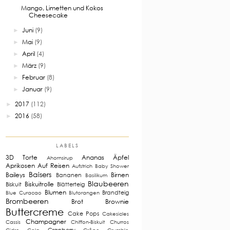
Mango, Limetten und Kokos
Cheesecake
Juni
(9)
►
Mai
(9)
►
April
(4)
►
März
(9)
►
Februar
(8)
►
Januar
(9)
►
2017
(112)
►
2016
(58)
►
LABELS
3D Torte
Ananas
Äpfel
Ahornsirup
Aprikosen
Auf Reisen
Aufstrich
Baby Shower
Baisers
Baileys
Birnen
Bananen
Basilikum
Blaubeeren
Biskuitrolle
Biskuit
Blätterteig
Blumen
Brandteig
Blue Curacao
Blutorangen
Brombeeren
Brot
Brownie
Buttercreme
Cake Pops
Cakesicles
Champagner
Cassis
Chiffon-Biskuit
Churros
Cranberry