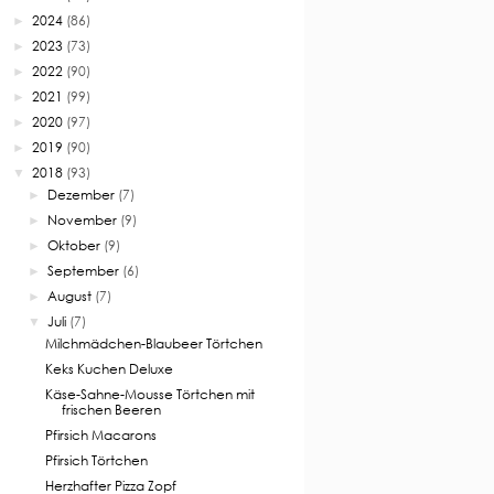
2024
(86)
►
2023
(73)
►
2022
(90)
►
2021
(99)
►
2020
(97)
►
2019
(90)
►
2018
(93)
▼
Dezember
(7)
►
November
(9)
►
Oktober
(9)
►
September
(6)
►
August
(7)
►
Juli
(7)
▼
Milchmädchen-Blaubeer Törtchen
Keks Kuchen Deluxe
Käse-Sahne-Mousse Törtchen mit
frischen Beeren
Pfirsich Macarons
Pfirsich Törtchen
Herzhafter Pizza Zopf