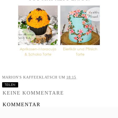
Aprikosen-Maracuja
Eierlikör und Pfirsich
& Schoko Torte
Torte
MARION'S KAFFEEKLATSCH
UM
18:15
TEILEN
KEINE KOMMENTARE
KOMMENTAR
VERÖFFENTLICHEN