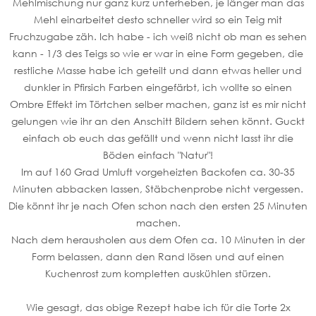
Mehlmischung nur ganz kurz unterheben, je länger man das
Mehl einarbeitet desto schneller wird so ein Teig mit
Fruchzugabe zäh. Ich habe - ich weiß nicht ob man es sehen
kann - 1/3 des Teigs so wie er war in eine Form gegeben, die
restliche Masse habe ich geteilt und dann etwas heller und
dunkler in Pfirsich Farben eingefärbt, ich wollte so einen
Ombre Effekt im Törtchen selber machen, ganz ist es mir nicht
gelungen wie ihr an den Anschitt Bildern sehen könnt. Guckt
einfach ob euch das gefällt und wenn nicht lasst ihr die
Böden einfach "Natur"!
Im auf 160 Grad Umluft vorgeheizten Backofen ca. 30-35
Minuten abbacken lassen, Stäbchenprobe nicht vergessen.
Die könnt ihr je nach Ofen schon nach den ersten 25 Minuten
machen.
Nach dem herausholen aus dem Ofen ca. 10 Minuten in der
Form belassen, dann den Rand lösen und auf einen
Kuchenrost zum kompletten auskühlen stürzen.
Wie gesagt, das obige Rezept habe ich für die Torte 2x