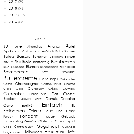
2019
(90)
►
2018
(93)
►
2017
(112)
►
2016
(58)
►
LABELS
3D Torte
Ananas
Äpfel
Ahornsirup
Aprikosen
Auf Reisen
Aufstrich
Baby Shower
Baisers
Baileys
Birnen
Bananen
Basilikum
Blaubeeren
Biskuitrolle
Biskuit
Blätterteig
Blumen
Brandteig
Blue Curacao
Blutorangen
Brombeeren
Brot
Brownie
Buttercreme
Cake Pops
Cakesicles
Champagner
Cassis
Chiffon-Biskuit
Churros
Cranberry
Cidre
Cola
Crêpe
Crumble
Cupcakes
Das Grosse
Dacquoise
Backen
Donuts
Dripping
Dessert
Dinkel
Einfach
Cake
Eierlikör
Eis
Erdbeeren
Erdnuss
Fault Line Cake
Fondant
Fudge
Gebäck
Feigen
Geburtstag
Glühwein
Granatapfel
Gemüse
Gugelhupf
Grundlagen
Grieß
Guinness
Haselnuss
Halloween
Hefe
Hagebutten