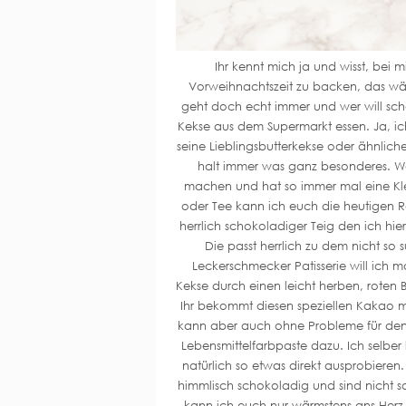
Ihr kennt mich ja und wisst, bei m
Vorweihnachtszeit zu backen, das wär
geht doch echt immer und wer will schon
Kekse aus dem Supermarkt essen. Ja, ich
seine Lieblingsbutterkekse oder ähnlic
halt immer was ganz besonderes. Wa
machen und hat so immer mal eine Kl
oder Tee kann ich euch die heutigen R
herrlich schokoladiger Teig den ich hi
Die passt herrlich zu dem nicht so
Leckerschmecker Patisserie will ich 
Kekse durch einen leicht herben, rote
Ihr bekommt diesen speziellen Kakao 
kann aber auch ohne Probleme für den 
Lebensmittelfarbpaste dazu. Ich selber
natürlich so etwas direkt ausprobiere
himmlisch schokoladig und sind nicht so
kann ich euch nur wärmstens ans Herz l