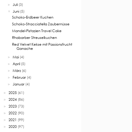
Juli
(3)
►
Juni
(5)
▼
Schoko-Erdbeer Kuchen
Schoko-Stracciatella Zaubernüsse
Mandel-Pistazien Travel Cake
Rhabarber Streuselkuchen
Red Velvet Kekse mit Passionsfrucht
Ganache
Mai
(4)
►
April
(5)
►
März
(6)
►
Februar
(4)
►
Januar
(4)
►
2025
(61)
►
2024
(86)
►
2023
(73)
►
2022
(90)
►
2021
(99)
►
2020
(97)
►