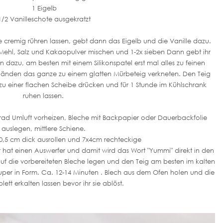
1 Eigelb
1/2 Vanilleschote ausgekratzt
fe cremig rühren lassen, gebt dann das Eigelb und die Vanille dazu.
ehl, Salz und Kakaopulver mischen und 1-2x sieben Dann gebt ihr
n dazu, am besten mit einem Silikonspatel erst mal alles zu feinen
Händen das ganze zu einem glatten Mürbeteig verkneten. Den Teig
 zu einer flachen Scheibe drücken und für 1 Stunde im Kühlschrank
ruhen lassen.
ad Umluft vorheizen, Bleche mit Backpapier oder Dauerbackfolie
auslegen, mittlere Schiene.
-0,5 cm dick ausrollen und 7x4cm rechteckige
hat einen Auswerfer und damit wird das Wort "Yummi" direkt in den
uf die vorbereiteten Bleche legen und den Teig am besten im kalten
super in Form. Ca. 12-14 Minuten . Blech aus dem Ofen holen und die
ett erkalten lassen bevor ihr sie ablöst.