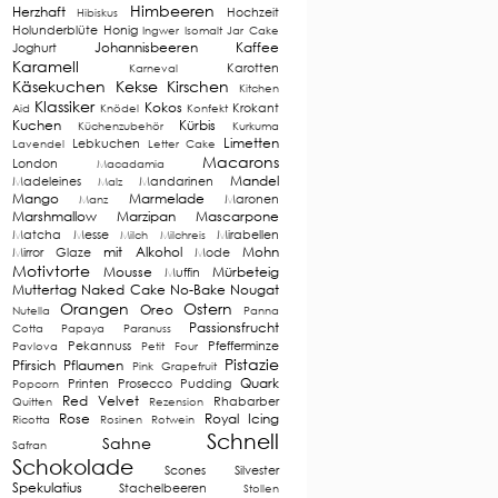
Himbeeren
Herzhaft
Hochzeit
Hibiskus
Holunderblüte
Honig
Ingwer
Isomalt
Jar Cake
Johannisbeeren
Kaffee
Joghurt
Karamell
Karotten
Karneval
Käsekuchen
Kekse
Kirschen
Kitchen
Klassiker
Kokos
Krokant
Aid
Knödel
Konfekt
Kuchen
Kürbis
Küchenzubehör
Kurkuma
Limetten
Lebkuchen
Lavendel
Letter Cake
Macarons
London
Macadamia
Mandel
Madeleines
Mandarinen
Malz
Mango
Marmelade
Maronen
Manz
Marshmallow
Marzipan
Mascarpone
Matcha
Messe
Mirabellen
Milch
Milchreis
mit Alkohol
Mohn
Mirror Glaze
Mode
Motivtorte
Mousse
Mürbeteig
Muffin
Muttertag
Naked Cake
No-Bake
Nougat
Orangen
Ostern
Oreo
Nutella
Panna
Passionsfrucht
Cotta
Papaya
Paranuss
Pekannuss
Pfefferminze
Pavlova
Petit Four
Pistazie
Pfirsich
Pflaumen
Pink Grapefruit
Quark
Printen
Prosecco
Pudding
Popcorn
Red Velvet
Rhabarber
Quitten
Rezension
Rose
Royal Icing
Ricotta
Rosinen
Rotwein
Schnell
Sahne
Safran
Schokolade
Scones
Silvester
Spekulatius
Stachelbeeren
Stollen