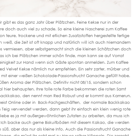
ir gibt es das ganz Jahr über Plätzchen. Feine Kekse nur in der
e doch auch viel zu schade. So eine kleine Nascherei zum Kaffee
 teure, trockene und mit etlichen Zusatzstoffen hergestellte fertige
 weiß, die Zeit ist oft knapp und natürlich will ich auch Niemandem
hes vermiesen, aber selbstgemacht sinch die kleinen Schätzchen doch
s ich bei Plätzchen immer schön finde, man kann sie auf Vorrat
einigkeit zur Hand wenn sich Gäste spontan anmelden. Zum Kaffee
ed Velvet Kekse nämlich nur empfehlen. Ein sehr zarter, mürber und
er mit einer weißen Schokolade-Passionsfrucht Ganache gefüllt habe.
 süßen Aroma der Plätzchen. Definitiv nicht 08/15, sondern schon
mal hier behaupten. Ihre tolle rote Farbe bekommen die roten Samt
n Backkakao, den nennt man Red Robust und er kommt aus Kamerun.
meist Online oder in Back-Fachgeschäften, der normale Backkakao
Teig verwendet werden, dann gebt ihr einfach ein klein wenig rote
 liebe es ja mit außergewöhnlichen Zutaten zu arbeiten, da muss ich
n. Ich backe auch gerne Biskuitböden mit diesem Kakao, die werden
 süß, aber das nur als kleine Info. Auch die Passionsfrucht Ganache
egen, die müsst ihr echt mal zu Hause selber klöppeln. Die zergeht