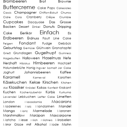
Brombeeren
Brot
Brownie
Buttercreme
Cake Pops
Cakesicles
Champagner
Cassis
Chiffon-Biskuit
Churros
Cranberry
Cidre
Cola
Crêpe
Crumble
Cupcakes
Das Grosse
Dacquoise
Backen
Donuts
Dripping
Dessert
Dinkel
Einfach
Cake
Eierlikör
Eis
Erdbeeren
Erdnuss
Fault Line Cake
Fondant
Fudge
Gebäck
Feigen
Geburtstag
Glühwein
Granatapfel
Gemüse
Gugelhupf
Grundlagen
Grieß
Guinness
Haselnuss
Halloween
Hefe
Hagebutten
Himbeeren
Herzhaft
Hochzeit
Hibiskus
Holunderblüte
Honig
Ingwer
Isomalt
Jar Cake
Johannisbeeren
Kaffee
Joghurt
Karamell
Karotten
Karneval
Käsekuchen
Kekse
Kirschen
Kitchen
Klassiker
Kokos
Krokant
Aid
Knödel
Konfekt
Kuchen
Kürbis
Küchenzubehör
Kurkuma
Limetten
Lebkuchen
Lavendel
Letter Cake
Macarons
London
Macadamia
Mandel
Madeleines
Mandarinen
Malz
Mango
Marmelade
Maronen
Manz
Marshmallow
Marzipan
Mascarpone
Matcha
Messe
Mirabellen
Milch
Milchreis
mit Alkohol
Mohn
Mirror Glaze
Mode