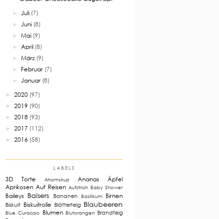
Juli
(7)
►
Juni
(8)
►
Mai
(9)
►
April
(8)
►
März
(9)
►
Februar
(7)
►
Januar
(8)
►
2020
(97)
►
2019
(90)
►
2018
(93)
►
2017
(112)
►
2016
(58)
►
LABELS
3D Torte
Ananas
Äpfel
Ahornsirup
Aprikosen
Auf Reisen
Aufstrich
Baby Shower
Baisers
Baileys
Birnen
Bananen
Basilikum
Blaubeeren
Biskuitrolle
Biskuit
Blätterteig
Blumen
Brandteig
Blue Curacao
Blutorangen