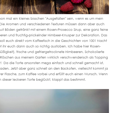
on mal ein kleines bisschen "Ausgefallen" sein, wenn es um mein
 Die Aromen und verschiedenen Texturen müssen dann aber auch
iskuit Böden getränkt mit einem Rosen-Prosecco Sirup, eine ganz feine
eren und fruchtig-prickelnder Himbeer-Knusper zur Dekoration. Das
as soll euch direkt vom Kaffeetisch in die Geschichten von 1001 Nacht
tet ihr euch dann auch so richtig austoben. Ich habe hier Rosen-
ßigkeit), frische und gefriergetrocknete Himbeeren, Schokolierte
o Röschen aus meinem Garten wirklich verschwenderisch als Topping
! Da die Torte ansonsten mega einfach und schnell gemacht ist,
aden. Jetzt aber ganz schnell an den Backofen, vielleicht kommt ja
rer Flasche, zum Kaffee vorbei und erfüllt euch einen Wunsch. Wenn
n dieser leckeren Torte beglückt, klappt das bestimmt.