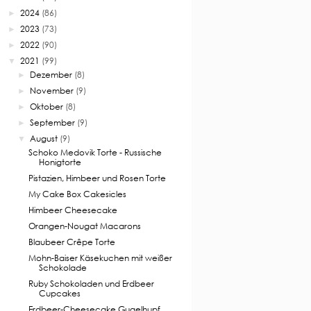
2024
(86)
►
2023
(73)
►
2022
(90)
►
2021
(99)
▼
Dezember
(8)
►
November
(9)
►
Oktober
(8)
►
September
(9)
►
August
(9)
▼
Schoko Medovik Torte - Russische
Honigtorte
Pistazien, Himbeer und Rosen Torte
My Cake Box Cakesicles
Himbeer Cheesecake
Orangen-Nougat Macarons
Blaubeer Crêpe Torte
Mohn-Baiser Käsekuchen mit weißer
Schokolade
Ruby Schokoladen und Erdbeer
Cupcakes
Erdbeer-Cheesecake Gugelhupf