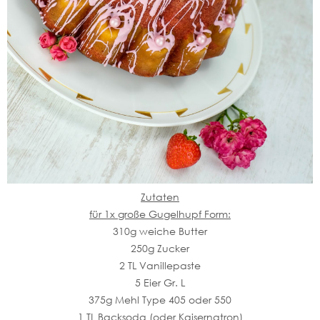
Zutaten
für 1x große Gugelhupf Form:
310g weiche Butter
250g Zucker
2 TL Vanillepaste
5 Eier Gr. L
375g Mehl Type 405 oder 550
1 TL Backsoda (oder Kaisernatron)