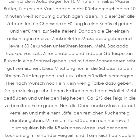
Eier vor dem Aufschlagen für 10 Minuten in heißes Wasser.
Butter, Zucker und Vanillepaste in der Küchenmaschine ca.10
Minuten weiß schaumig aufschlagen lassen. In dieser Zeit alle
Zutaten für die Cheesecake Füllung in eine Schüssel geben
und verrühren, zur Seite stellen! Danach die Eier einzeln
aufschlagen und zur Zucker-Butter Masse dazu geben und
jeweils 30 Sekunden unterrühren lassen. Mehl, Backsoda,
Backpulver, Salz, Zitronenabrieb und Erdbeer Götterspeisen
Pulver in eine Schüssel geben und mit dem Schneebesen sehr
gut vermischen. Diese Mischung nun in die Schüssel zu den
übrigen Zutaten geben und kurz, aber gründlich vermengen.
Hier nach Wunsch noch ein klein wenig Farbe dazu geben.
Die ganz klein geschnittenen Erdbeeren mit dem Esslöffel Mehl
bestäuben und unter den Teig heben. Ca. 2/3 des Teigs in die
vorbereitete Form geben. Nun die Cheesecake Masse darauf
verteilen und mit einem Löffel den restlichen Kuchenteig
darüber geben. Mit einem Holzstäbchen nun nur soweit
durchquirlen bis die Käsekuchen Masse und der obere
Kuchenteig miteinander verquirlt sind. Form leicht aufklopfen