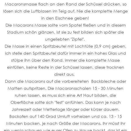
Macaronsmasse flach an den Rand der Schüssel drücken, so
lösen sich die Luftblasen im Teig auf. Nie die komplette Menge
in den Eischnee geben!
Die Macarons Masse sollte vom Spatel fließen und in diesem
Stadium schön glänzen, ist sie zu fest bilden sich später die
ungeliebten "Zipfel".
Die Masse in einen Spritzbeutel mit Lochtülle (0,9 cm) geben,
ich stelle den Spritzbeutel dafür immer in ein hohes Glas und
stülpe ihn über den Rand, immer die komplette Masse
einfüllen, keine Reste in der Schüssel lassen, diese trocknen
direkt aus.
Dann die Macarons auf die vorbereiteten Backbleche oder
Matten aufspritzen. Die Macaronsschalen 15 - 30 Minuten
ruhen lassen, es muss sich eine Art Haut bilden, die
Oberfläche sollte sich "fest" anfühlen. Das kann je nach
Jahreszeit oder Wetterlage länger oder kürzer dauern.
Backofen auf 140 Grad Umluft vorheizen und ca. 13 - 15
Minuten backen, je nach Größe der Macarons. Ihr müsst ihr
ein wenig schauen wie eurer Ofen zu Hause backt, das ist ein