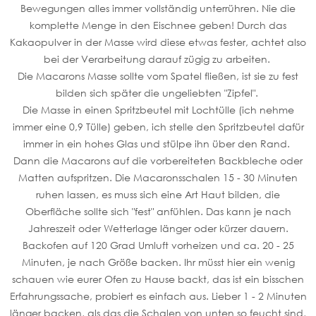
Bewegungen alles immer vollständig unterrühren. Nie die
komplette Menge in den Eischnee geben! Durch das
Kakaopulver in der Masse wird diese etwas fester, achtet also
bei der Verarbeitung darauf zügig zu arbeiten.
Die Macarons Masse sollte vom Spatel fließen, ist sie zu fest
bilden sich später die ungeliebten "Zipfel".
Die Masse in einen Spritzbeutel mit Lochtülle (ich nehme
immer eine 0,9 Tülle) geben, ich stelle den Spritzbeutel dafür
immer in ein hohes Glas und stülpe ihn über den Rand.
Dann die Macarons auf die vorbereiteten Backbleche oder
Matten aufspritzen. Die Macaronsschalen 15 - 30 Minuten
ruhen lassen, es muss sich eine Art Haut bilden, die
Oberfläche sollte sich "fest" anfühlen. Das kann je nach
Jahreszeit oder Wetterlage länger oder kürzer dauern.
Backofen auf 120 Grad Umluft vorheizen und ca. 20 - 25
Minuten, je nach Größe backen. Ihr müsst hier ein wenig
schauen wie eurer Ofen zu Hause backt, das ist ein bisschen
Erfahrungssache, probiert es einfach aus. Lieber 1 - 2 Minuten
länger backen, als das die Schalen von unten so feucht sind,