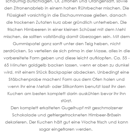
schaumig aufschlagen. Öl, Zitronen und Orangensaft, sowie
den Zitronenabrieb in einem hohen Rührbecher mischen. Die
Flüssigkeit vorsichtig in die Eischaummasse gießen, danach
die trockenen Zutaten kurz aber gründlich unterheben. Die
frischen Himbeeren in einer kleinen Schüssel mit dem Mehl
mischen, sie sollten vollständig damit überzogen sein. Mit dem
Gummispatel ganz sanft unter den Teig heben, nicht
zerdrücken. So verteilen sie sich prima in der Masse, alles in die
vorbereitete Form geben und diese leicht aufklopfen. Ca. 55 -
65 Minuten goldgelb backen lassen, wenn er oben zu dunkel
wird, mit einem Stück Backpapier abdecken. Unbedingt eine
Stäbchenprobe machen! Form aus dem Ofen holen und
wenn ihr eine Metall- oder Silikonform benutzt lasst ihr den
Kuchen am besten komplett darin auskühlen bevor ihr ihn
stürzt.
Den komplett erkalteten Gugelhupf mit geschmolzener
Schokolade und gefriergetrockneten Himbeer-Bröseln
dekorieren. Der Kuchen hält gut eine Woche frisch und kann
sogar eingefroren werden.