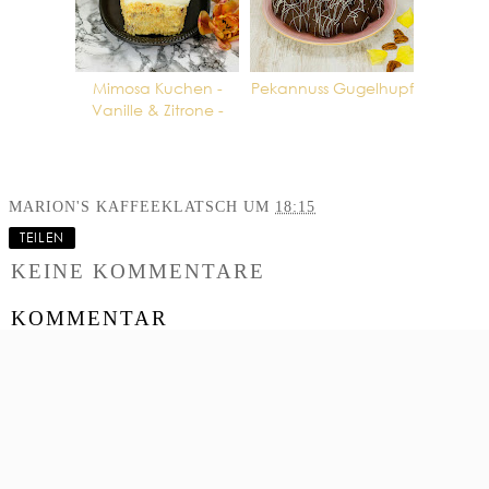
Mimosa Kuchen -
Pekannuss Gugelhupf
Vanille & Zitrone -
MARION'S KAFFEEKLATSCH
UM
18:15
TEILEN
KEINE KOMMENTARE
KOMMENTAR
VERÖFFENTLICHEN
‹
›
STARTSEITE
WEB-VERSION ANZEIGEN