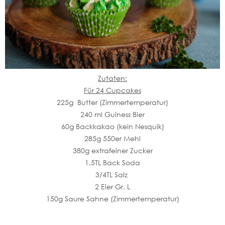
Zutaten:
Für 24 Cupcakes
225g Butter (Zimmertemperatur)
240 ml Guiness Bier
60g Backkakao (kein Nesquik)
285g 550er Mehl
380g extrafeiner Zucker
1,5TL Back Soda
3/4TL Salz
2 Eier Gr. L
150g Saure Sahne (Zimmertemperatur)