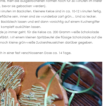
te, friert die ausgestochenen Formen noch für 30 Minuten im Frierer
, bevor sie gebacken werden).
Minuten im Backofen. Kleinere Kekse sind in ca. 10-12 Minuten fertig.
rfläche sein, innen sind sie wunderbar zart grün... Und so lecker.
 Backblech lassen und erst dann vorsichtig auf einem Kuchengitter
komplett auskühlen lassen.
de ja immer geht, für die Kekse ca. 200 Gramm weiße Schokolade
ärbt. Mit einem kleinen Spritzbeutel die flüssige Schokolade auf die
 noch kleine grün-weiße Zuckerstreuselchen darüber gegeben.
ch in einer fest verschlossenen Dose ca. 14 Tage.