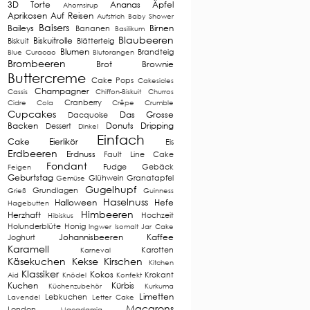
3D Torte
Ananas
Äpfel
Ahornsirup
Aprikosen
Auf Reisen
Aufstrich
Baby Shower
Baisers
Baileys
Birnen
Bananen
Basilikum
Blaubeeren
Biskuitrolle
Biskuit
Blätterteig
Blumen
Brandteig
Blue Curacao
Blutorangen
Brombeeren
Brot
Brownie
Buttercreme
Cake Pops
Cakesicles
Champagner
Cassis
Chiffon-Biskuit
Churros
Cranberry
Cidre
Cola
Crêpe
Crumble
Cupcakes
Das Grosse
Dacquoise
Backen
Donuts
Dripping
Dessert
Dinkel
Einfach
Cake
Eierlikör
Eis
Erdbeeren
Erdnuss
Fault Line Cake
Fondant
Fudge
Gebäck
Feigen
Geburtstag
Glühwein
Granatapfel
Gemüse
Gugelhupf
Grundlagen
Grieß
Guinness
Haselnuss
Halloween
Hefe
Hagebutten
Himbeeren
Herzhaft
Hochzeit
Hibiskus
Holunderblüte
Honig
Ingwer
Isomalt
Jar Cake
Johannisbeeren
Kaffee
Joghurt
Karamell
Karotten
Karneval
Käsekuchen
Kekse
Kirschen
Kitchen
Klassiker
Kokos
Krokant
Aid
Knödel
Konfekt
Kuchen
Kürbis
Küchenzubehör
Kurkuma
Limetten
Lebkuchen
Lavendel
Letter Cake
Macarons
London
Macadamia