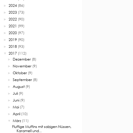
2024
(86)
►
2023
(73)
►
2022
(90)
►
2021
(99)
►
2020
(97)
►
2019
(90)
►
2018
(93)
►
2017
(112)
▼
Dezember
(8)
►
November
(9)
►
Oktober
(9)
►
September
(8)
►
August
(9)
►
Juli
(9)
►
Juni
(9)
►
Mai
(7)
►
April
(10)
►
März
(11)
▼
Fluffige Muffins mit salzigen Nüssen,
Karamell und...