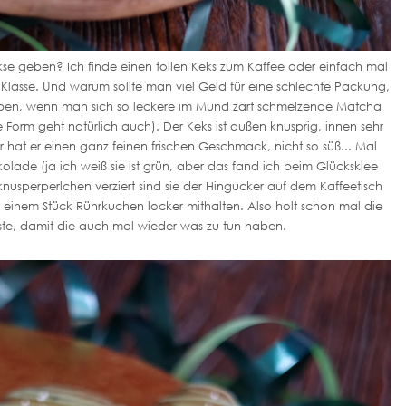
e geben? Ich finde einen tollen Keks zum Kaffee oder einfach mal
Klasse. Und warum sollte man viel Geld für eine schlechte Packung,
geben, wenn man sich so leckere im Mund zart schmelzende Matcha
Form geht natürlich auch). Der Keks ist außen knusprig, innen sehr
 hat er einen ganz feinen frischen Geschmack, nicht so süß... Mal
lade (ja ich weiß sie ist grün, aber das fand ich beim Glücksklee
nusperperlchen verziert sind sie der Hingucker auf dem Kaffeetisch
inem Stück Rührkuchen locker mithalten. Also holt schon mal die
iste, damit die auch mal wieder was zu tun haben.