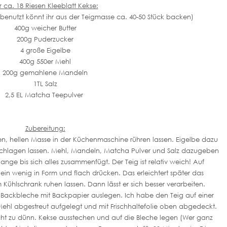
r ca. 18 Riesen Kleeblatt Kekse:
 benutzt könnt ihr aus der Teigmasse ca. 40-50 Stück backen)
400g weicher Butter
200g Puderzucker
4 große Eigelbe
400g 550er Mehl
200g gemahlene Mandeln
1TL Salz
2,5 EL Matcha Teepulver
Zubereitung:
en, hellen Masse in der Küchenmaschine rühren lassen. Eigelbe dazu
 schlagen lassen. Mehl, Mandeln, Matcha Pulver und Salz dazugeben
ange bis sich alles zusammenfügt. Der Teig ist relativ weich! Auf
n ein wenig in Form und flach drücken. Das erleichtert später das
m Kühlschrank ruhen lassen. Dann lässt er sich besser verarbeiten.
Backbleche mit Backpapier auslegen. Ich habe den Teig auf einer
 Mehl abgestreut aufgelegt und mit Frischhaltefolie oben abgedeckt.
ht zu dünn. Kekse ausstechen und auf die Bleche legen (Wer ganz