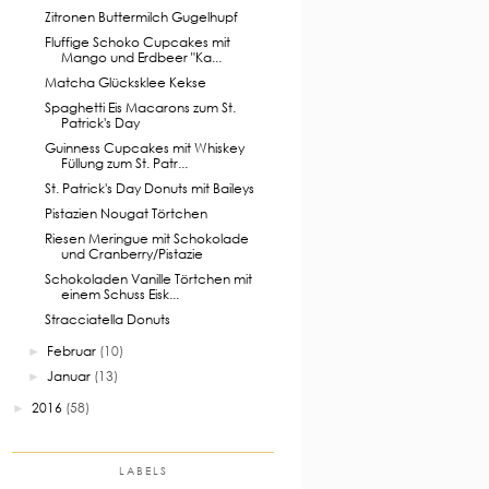
Zitronen Buttermilch Gugelhupf
Fluffige Schoko Cupcakes mit
Mango und Erdbeer "Ka...
Matcha Glücksklee Kekse
Spaghetti Eis Macarons zum St.
Patrick's Day
Guinness Cupcakes mit Whiskey
Füllung zum St. Patr...
St. Patrick's Day Donuts mit Baileys
Pistazien Nougat Törtchen
Riesen Meringue mit Schokolade
und Cranberry/Pistazie
Schokoladen Vanille Törtchen mit
einem Schuss Eisk...
Stracciatella Donuts
Februar
(10)
►
Januar
(13)
►
2016
(58)
►
LABELS