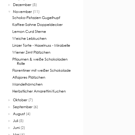
Dezember
(5)
►
November
(11)
▼
Schoko-Pistazien Gugelhupf
Kaffee-Sahne Doppeldecker
Lemon Curd Sterne
Weiche Lebkuchen
Linzer Torte - Haselnuss - Mirabelle
Wiener Zimt Plätzchen
Pflaumen & weiße Schokoladen
Rolle
Florentiner mit weißer Schokolade
Alfajores Plätzchen
Mandelhörnchen
Herbstlicher Amarettini Kuchen
Oktober
(7)
►
September
(6)
►
August
(4)
►
Juli
(5)
►
Juni
(2)
►
Mai
(4)
►