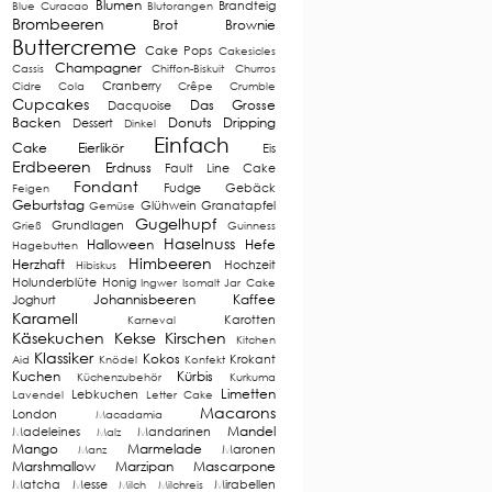
Blumen
Brandteig
Blue Curacao
Blutorangen
Brombeeren
Brot
Brownie
Buttercreme
Cake Pops
Cakesicles
Champagner
Cassis
Chiffon-Biskuit
Churros
Cranberry
Cidre
Cola
Crêpe
Crumble
Cupcakes
Das Grosse
Dacquoise
Backen
Donuts
Dripping
Dessert
Dinkel
Einfach
Cake
Eierlikör
Eis
Erdbeeren
Erdnuss
Fault Line Cake
Fondant
Fudge
Gebäck
Feigen
Geburtstag
Glühwein
Granatapfel
Gemüse
Gugelhupf
Grundlagen
Grieß
Guinness
Haselnuss
Halloween
Hefe
Hagebutten
Himbeeren
Herzhaft
Hochzeit
Hibiskus
Holunderblüte
Honig
Ingwer
Isomalt
Jar Cake
Johannisbeeren
Kaffee
Joghurt
Karamell
Karotten
Karneval
Käsekuchen
Kekse
Kirschen
Kitchen
Klassiker
Kokos
Krokant
Aid
Knödel
Konfekt
Kuchen
Kürbis
Küchenzubehör
Kurkuma
Limetten
Lebkuchen
Lavendel
Letter Cake
Macarons
London
Macadamia
Mandel
Madeleines
Mandarinen
Malz
Mango
Marmelade
Maronen
Manz
Marshmallow
Marzipan
Mascarpone
Matcha
Messe
Mirabellen
Milch
Milchreis