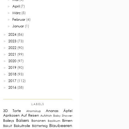
April
(7)
►
März
(5)
►
Februar
(4)
►
Januar
(1)
►
2024
(86)
►
2023
(73)
►
2022
(90)
►
2021
(99)
►
2020
(97)
►
2019
(90)
►
2018
(93)
►
2017
(112)
►
2016
(58)
►
LABELS
3D Torte
Ananas
Äpfel
Ahornsirup
Aprikosen
Auf Reisen
Aufstrich
Baby Shower
Baisers
Baileys
Birnen
Bananen
Basilikum
Blaubeeren
Biskuitrolle
Biskuit
Blätterteig