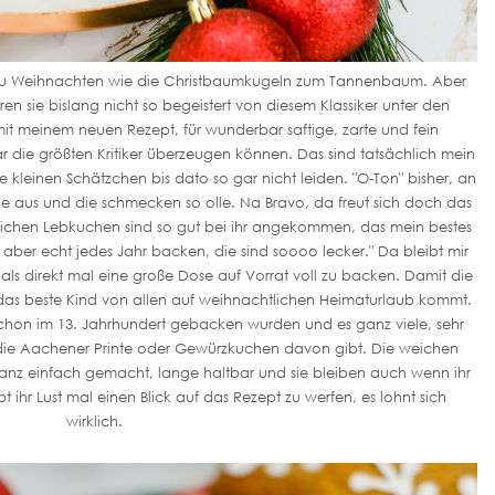
zu Weihnachten wie die Christbaumkugeln zum Tannenbaum. Aber
ren sie bislang nicht so begeistert von diesem Klassiker unter den
t meinem neuen Rezept, für wunderbar saftige, zarte und fein
die größten Kritiker überzeugen können. Das sind tatsächlich mein
kleinen Schätzchen bis dato so gar nicht leiden. "O-Ton" bisher, an
ne aus und die schmecken so olle. Na Bravo, da freut sich doch das
chen Lebkuchen sind so gut bei ihr angekommen, das mein bestes
 aber echt jedes Jahr backen, die sind soooo lecker." Da bleibt mir
, als direkt mal eine große Dose auf Vorrat voll zu backen. Damit die
 das beste Kind von allen auf weihnachtlichen Heimaturlaub kommt.
schon im 13. Jahrhundert gebacken wurden und es ganz viele, sehr
e, die Aachener Printe oder Gewürzkuchen davon gibt. Die weichen
anz einfach gemacht, lange haltbar und sie bleiben auch wenn ihr
t ihr Lust mal einen Blick auf das Rezept zu werfen, es lohnt sich
wirklich.