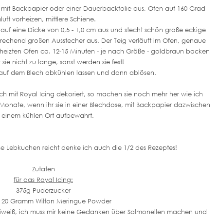
 mit Backpapier oder einer Dauerbackfolie aus, Ofen auf 160 Grad
uft vorheizen, mittlere Schiene.
 auf eine Dicke von 0,5 - 1,0 cm aus und stecht schön große eckige
rechend großen Ausstecher aus. Der Teig verläuft im Ofen, genaue
eheizten Ofen ca. 12-15 Minuten - je nach Größe - goldbraun backen
 sie nicht zu lange, sonst werden sie fest!
auf dem Blech abkühlen lassen und dann ablösen.
 mit Royal Icing dekoriert, so machen sie noch mehr her wie ich
 Monate, wenn ihr sie in einer Blechdose, mit Backpapier dazwischen
 einem kühlen Ort aufbewahrt.
iese Lebkuchen reicht denke ich auch die 1/2 des Rezeptes!
Zutaten
für das Royal Icing:
375g Puderzucker
. 20 Gramm Wilton Meringue Powder
neiweiß, ich muss mir keine Gedanken über Salmonellen machen und