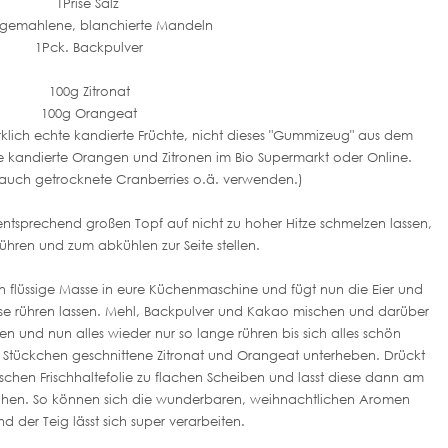
1Prise Salz
 gemahlene, blanchierte Mandeln
1Pck. Backpulver
100g Zitronat
100g Orangeat
wirklich echte kandierte Früchte, nicht dieses "Gummizeug" aus dem
 kandierte Orangen und Zitronen im Bio Supermarkt oder Online.
r auch getrocknete Cranberries o.ä. verwenden.)
ntsprechend großen Topf auf nicht zu hoher Hitze schmelzen lassen,
rühren und zum abkühlen zur Seite stellen.
 flüssige Masse in eure Küchenmaschine und fügt nun die Eier und
asse rühren lassen. Mehl, Backpulver und Kakao mischen und darüber
 und nun alles wieder nur so lange rühren bis sich alles schön
e Stückchen geschnittene Zitronat und Orangeat unterheben. Drückt
wischen Frischhaltefolie zu flachen Scheiben und lasst diese dann am
ruhen. So können sich die wunderbaren, weihnachtlichen Aromen
nd der Teig lässt sich super verarbeiten.