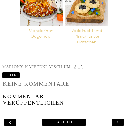
Mandarinen
Waldfrucht und
Gugelhupf
Pfirsich Linzer
Plätzchen
MARION'S KAFFEEKLATSCH
UM
18:15
TEILEN
KEINE KOMMENTARE
KOMMENTAR
VERÖFFENTLICHEN
‹
›
STARTSEITE