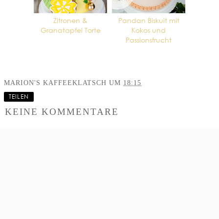
Zitronen &
Pandan Biskuit mit
Granatapfel Torte
Kokos und
Passionsfrucht
MARION'S KAFFEEKLATSCH
UM
18:15
TEILEN
KEINE KOMMENTARE
KOMMENTAR
VERÖFFENTLICHEN
‹
›
STARTSEITE
WEB-VERSION ANZEIGEN