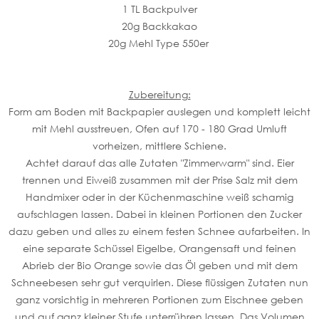
1 TL Backpulver
20g Backkakao
20g Mehl Type 550er
Zubereitung:
Form am Boden mit Backpapier auslegen und komplett leicht
mit Mehl ausstreuen, Ofen auf 170 - 180 Grad Umluft
vorheizen, mittlere Schiene.
Achtet darauf das alle Zutaten "Zimmerwarm" sind. Eier
trennen und Eiweiß zusammen mit der Prise Salz mit dem
Handmixer oder in der Küchenmaschine weiß schamig
aufschlagen lassen. Dabei in kleinen Portionen den Zucker
dazu geben und alles zu einem festen Schnee aufarbeiten. In
eine separate Schüssel Eigelbe, Orangensaft und feinen
Abrieb der Bio Orange sowie das Öl geben und mit dem
Schneebesen sehr gut verquirlen. Diese flüssigen Zutaten nun
ganz vorsichtig in mehreren Portionen zum Eischnee geben
und auf ganz kleiner Stufe unterrühren lassen. Das Volumen