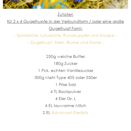
Zutaten
für 2 x 4 Gugelhupfe in der Verbundform / oder eine große
Gugelhupf Form:
- Spiralblüte, Lotusblüte, Rundkuppfel und Knospe -
- Gugelhupf, Stern, Blume und Krone -
250g weiche Butter
180g Zucker
1 Pck. echten Vanillezucker
300g Mehl Type 405 oder 550er
1 Prise Salz
4 TL Backpulver
4 Eier Gr. L
4 EL lauwarme Milch
2 EL
Advocaat-Eierlikör