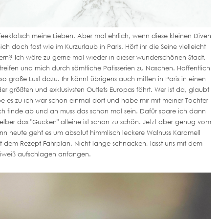
feeklatsch meine Lieben. Aber mal ehrlich, wenn diese kleinen Diven
h doch fast wie im Kurzurlaub in Paris. Hört ihr die Seine vielleicht
hern? Ich wäre zu gerne mal wieder in dieser wunderschönen Stadt,
reifen und mich durch sämtliche Patisserien zu Naschen. Hoffentlich
o große Lust dazu. Ihr könnt übrigens auch mitten in Paris in einen
er größten und exklusivsten Outlets Europas fährt. Wer ist da, glaubt
be es zu ich war schon einmal dort und habe mir mit meiner Tochter
ch finde ab und an muss das schon mal sein. Dafür spare ich dann
selber das "Gucken" alleine ist schon zu schön. Jetzt aber genug vom
enn heute geht es um absolut himmlisch leckere Walnuss Karamell
 dem Rezept Fahrplan. Nicht lange schnacken, lasst uns mit dem
iweiß aufschlagen anfangen.