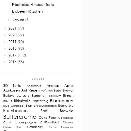
Frischkäse-Himbeer Torte
Erdbeer Plätzchen
Januar
(9)
►
2021
(99)
►
2020
(97)
►
2019
(90)
►
2018
(93)
►
2017
(112)
►
2016
(58)
►
LABELS
3D Torte
Ananas
Äpfel
Ahornsirup
Aprikosen
Auf Reisen
Aufstrich
Baby Shower
Baisers
Baileys
Birnen
Bananen
Basilikum
Blaubeeren
Biskuitrolle
Biskuit
Blätterteig
Blumen
Brandteig
Blue Curacao
Blutorangen
Brombeeren
Brot
Brownie
Buttercreme
Cake Pops
Cakesicles
Champagner
Cassis
Chiffon-Biskuit
Churros
Cranberry
Cidre
Cola
Crêpe
Crumble