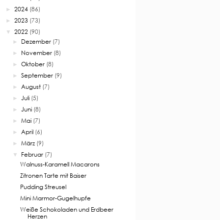
2024
(86)
►
2023
(73)
►
2022
(90)
▼
Dezember
(7)
►
November
(8)
►
Oktober
(8)
►
September
(9)
►
August
(7)
►
Juli
(5)
►
Juni
(8)
►
Mai
(7)
►
April
(6)
►
März
(9)
►
Februar
(7)
▼
Walnuss-Karamell Macarons
Zitronen Tarte mit Baiser
Pudding Streusel
Mini Marmor-Gugelhupfe
Weiße Schokoladen und Erdbeer
Herzen