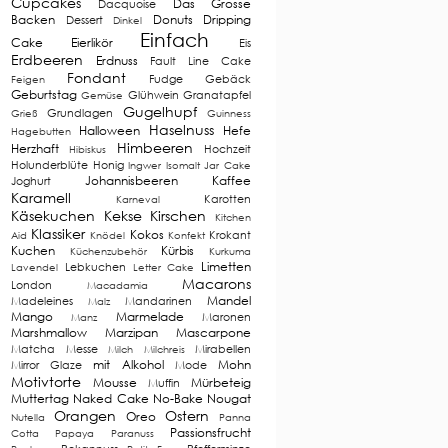
Cupcakes
Das Grosse
Dacquoise
Backen
Donuts
Dripping
Dessert
Dinkel
Einfach
Cake
Eierlikör
Eis
Erdbeeren
Erdnuss
Fault Line Cake
Fondant
Fudge
Gebäck
Feigen
Geburtstag
Glühwein
Granatapfel
Gemüse
Gugelhupf
Grundlagen
Grieß
Guinness
Haselnuss
Halloween
Hefe
Hagebutten
Himbeeren
Herzhaft
Hochzeit
Hibiskus
Holunderblüte
Honig
Ingwer
Isomalt
Jar Cake
Johannisbeeren
Kaffee
Joghurt
Karamell
Karotten
Karneval
Käsekuchen
Kekse
Kirschen
Kitchen
Klassiker
Kokos
Krokant
Aid
Knödel
Konfekt
Kuchen
Kürbis
Küchenzubehör
Kurkuma
Limetten
Lebkuchen
Lavendel
Letter Cake
Macarons
London
Macadamia
Mandel
Madeleines
Mandarinen
Malz
Mango
Marmelade
Maronen
Manz
Marshmallow
Marzipan
Mascarpone
Matcha
Messe
Mirabellen
Milch
Milchreis
mit Alkohol
Mohn
Mirror Glaze
Mode
Motivtorte
Mousse
Mürbeteig
Muffin
Muttertag
Naked Cake
No-Bake
Nougat
Orangen
Ostern
Oreo
Nutella
Panna
Passionsfrucht
Cotta
Papaya
Paranuss