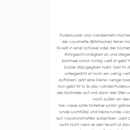
Puderzucker und Mandelmehl mischen
der Moulinette (Blitzhacker) feiner 
Eiweiß in einer Schüssel oder der Küc
Rührgeschwindigkeit an und steiger
Eischnee schon richtig weiß ist gebt 
Zucker dazugegben habt, lasst ihr
untergerührt ist noch ein wenig we
aufhören! Jetzt eine kleine Menge ros
Nun gebt ihr in 3x das Mandel-Puderzuck
des Eischnees auf und dann den 2ten u
nach außen an den S
Die Masse sollte hinterher schön glänze
runde Lochtülle) und kleine runde Mac
auf Macaronsmatten aufspritzen. Lasst 
lacht nicht wenn es sehr feucht ist dau