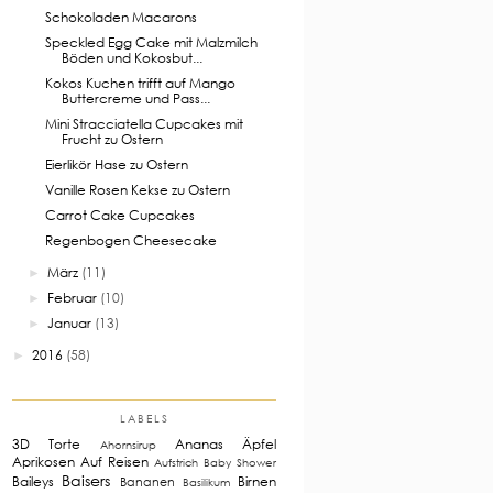
Schokoladen Macarons
Speckled Egg Cake mit Malzmilch
Böden und Kokosbut...
Kokos Kuchen trifft auf Mango
Buttercreme und Pass...
Mini Stracciatella Cupcakes mit
Frucht zu Ostern
Eierlikör Hase zu Ostern
Vanille Rosen Kekse zu Ostern
Carrot Cake Cupcakes
Regenbogen Cheesecake
März
(11)
►
Februar
(10)
►
Januar
(13)
►
2016
(58)
►
LABELS
3D Torte
Ananas
Äpfel
Ahornsirup
Aprikosen
Auf Reisen
Aufstrich
Baby Shower
Baisers
Baileys
Birnen
Bananen
Basilikum