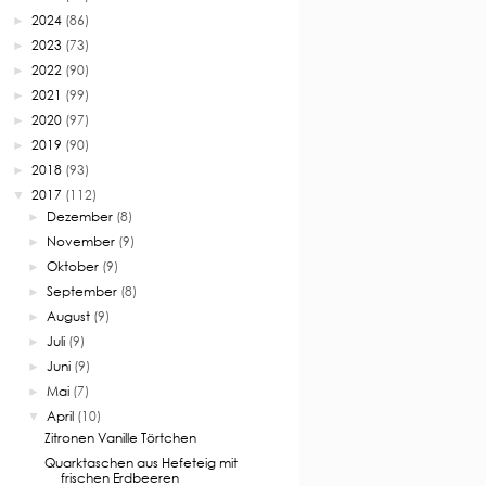
2024
(86)
►
2023
(73)
►
2022
(90)
►
2021
(99)
►
2020
(97)
►
2019
(90)
►
2018
(93)
►
2017
(112)
▼
Dezember
(8)
►
November
(9)
►
Oktober
(9)
►
September
(8)
►
August
(9)
►
Juli
(9)
►
Juni
(9)
►
Mai
(7)
►
April
(10)
▼
Zitronen Vanille Törtchen
Quarktaschen aus Hefeteig mit
frischen Erdbeeren