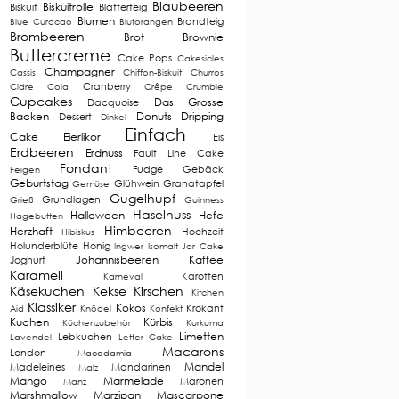
Blaubeeren
Biskuitrolle
Biskuit
Blätterteig
Blumen
Brandteig
Blue Curacao
Blutorangen
Brombeeren
Brot
Brownie
Buttercreme
Cake Pops
Cakesicles
Champagner
Cassis
Chiffon-Biskuit
Churros
Cranberry
Cidre
Cola
Crêpe
Crumble
Cupcakes
Das Grosse
Dacquoise
Backen
Donuts
Dripping
Dessert
Dinkel
Einfach
Cake
Eierlikör
Eis
Erdbeeren
Erdnuss
Fault Line Cake
Fondant
Fudge
Gebäck
Feigen
Geburtstag
Glühwein
Granatapfel
Gemüse
Gugelhupf
Grundlagen
Grieß
Guinness
Haselnuss
Halloween
Hefe
Hagebutten
Himbeeren
Herzhaft
Hochzeit
Hibiskus
Holunderblüte
Honig
Ingwer
Isomalt
Jar Cake
Johannisbeeren
Kaffee
Joghurt
Karamell
Karotten
Karneval
Käsekuchen
Kekse
Kirschen
Kitchen
Klassiker
Kokos
Krokant
Aid
Knödel
Konfekt
Kuchen
Kürbis
Küchenzubehör
Kurkuma
Limetten
Lebkuchen
Lavendel
Letter Cake
Macarons
London
Macadamia
Mandel
Madeleines
Mandarinen
Malz
Mango
Marmelade
Maronen
Manz
Marshmallow
Marzipan
Mascarpone