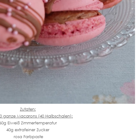
Zutaten:
20 ganze Macarons (40 Halbschalen):
60g Eiweiß Zimmertemperatur
40g extrafeiner Zucker
rosa Farbpaste