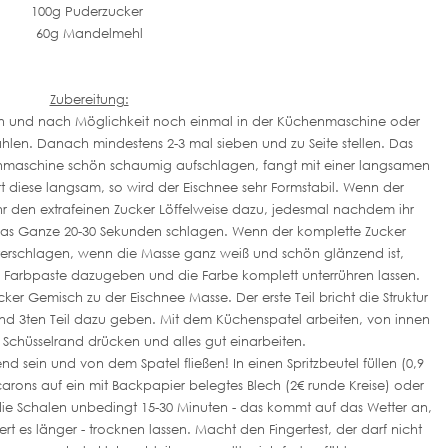
100g Puderzucker
60g Mandelmehl
Zubereitung:
 und nach Möglichkeit noch einmal in der Küchenmaschine oder
mahlen. Danach mindestens 2-3 mal sieben und zu Seite stellen. Das
henmaschine schön schaumig aufschlagen, fangt mit einer langsamen
t diese langsam, so wird der Eischnee sehr Formstabil. Wenn der
ihr den extrafeinen Zucker Löffelweise dazu, jedesmal nachdem ihr
 das Ganze 20-30 Sekunden schlagen. Wenn der komplette Zucker
iterschlagen, wenn die Masse ganz weiß und schön glänzend ist,
a Farbpaste dazugeben und die Farbe komplett unterrühren lassen.
er Gemisch zu der Eischnee Masse. Der erste Teil bricht die Struktur
nd 3ten Teil dazu geben. Mit dem Küchenspatel arbeiten, von innen
chüsselrand drücken und alles gut einarbeiten.
nd sein und von dem Spatel fließen! In einen Spritzbeutel füllen (0,9
arons auf ein mit Backpapier belegtes Blech (2€ runde Kreise) oder
die Schalen unbedingt 15-30 Minuten - das kommt auf das Wetter an,
ert es länger - trocknen lassen. Macht den Fingertest, der darf nicht