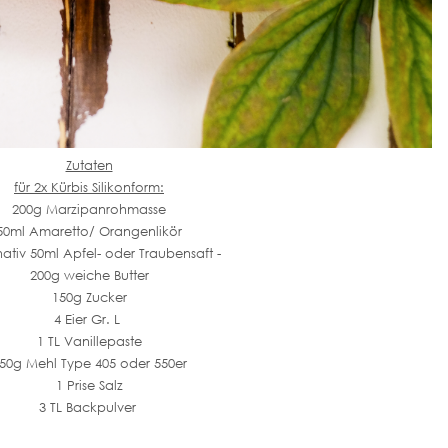
Zutaten
für 2x Kürbis Silikonform:
200g Marzipanrohmasse
50ml Amaretto/ Orangenlikör
rnativ 50ml Apfel- oder Traubensaft -
200g weiche Butter
150g Zucker
4 Eier Gr. L
1 TL Vanillepaste
50g Mehl Type 405 oder 550er
1 Prise Salz
3 TL Backpulver