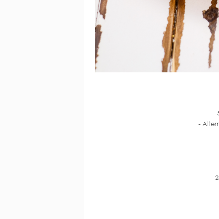
- Alte
2