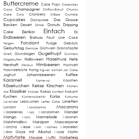
Buttercreme
Cake Pops
Cakesicles
Champagner
Cassis
Chiffon-Biskuit
Churros
Cranberry
Cidre
Cola
Crêpe
Crumble
Cupcakes
Das Grosse
Dacquoise
Backen
Donuts
Dripping
Dessert
Dinkel
Einfach
Cake
Eierlikör
Eis
Erdbeeren
Erdnuss
Fault Line Cake
Fondant
Fudge
Gebäck
Feigen
Geburtstag
Glühwein
Granatapfel
Gemüse
Gugelhupf
Grundlagen
Grieß
Guinness
Haselnuss
Halloween
Hefe
Hagebutten
Himbeeren
Herzhaft
Hochzeit
Hibiskus
Holunderblüte
Honig
Ingwer
Isomalt
Jar Cake
Johannisbeeren
Kaffee
Joghurt
Karamell
Karotten
Karneval
Käsekuchen
Kekse
Kirschen
Kitchen
Klassiker
Kokos
Krokant
Aid
Knödel
Konfekt
Kuchen
Kürbis
Küchenzubehör
Kurkuma
Limetten
Lebkuchen
Lavendel
Letter Cake
Macarons
London
Macadamia
Mandel
Madeleines
Mandarinen
Malz
Mango
Marmelade
Maronen
Manz
Marshmallow
Marzipan
Mascarpone
Matcha
Messe
Mirabellen
Milch
Milchreis
mit Alkohol
Mohn
Mirror Glaze
Mode
Motivtorte
Mousse
Mürbeteig
Muffin