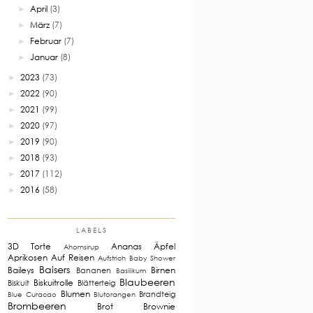
April
(3)
►
März
(7)
►
Februar
(7)
►
Januar
(8)
►
2023
(73)
►
2022
(90)
►
2021
(99)
►
2020
(97)
►
2019
(90)
►
2018
(93)
►
2017
(112)
►
2016
(58)
►
LABELS
3D Torte
Ananas
Äpfel
Ahornsirup
Aprikosen
Auf Reisen
Aufstrich
Baby Shower
Baisers
Baileys
Birnen
Bananen
Basilikum
Blaubeeren
Biskuitrolle
Biskuit
Blätterteig
Blumen
Brandteig
Blue Curacao
Blutorangen
Brombeeren
Brot
Brownie