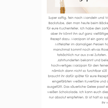
Super saftig, fein nach Mandeln und Va
Backstube, den man heute beim Bäcker 
für eure Kuchenteller. Ich habe den za
aber ihr könnt ihn auf ganz vielfälti
Rezept dazu. Marzipan ist ein ganz al
Mittelalter im damaligen Persien h
manchmal kommt noch etwas Rosenwa
tatsächlich nur aus zwei Zutaten.
Jahrhunderten bekannt und beli
hochwertiges Marzipan für den fein
nämlich dann nicht so furchtbar süß
braucht ihr dafür später für eure Rezep
eingefärbten weißen Kuvertüre und da
ausgefüllt. Das säuerliche Gelee passt
weißen Schokolade. Ich kann euch dies
nur absolut empfehlen. Er ist halt so s
Ihr 