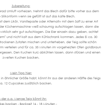
Zubereitung:
 Grad Umluft vorheizen. Nehmt das Blech dafür bitte vorher aus dem
 Silikonform wenn sie gefüllt ist auf das kalte Blech.
 dem Likör, Vanillepaste oder Alternativ mit dem Saft zu einer Art
 in der Küchenmaschine weiß schaumig aufschlagen lassen, dann die
irklich sehr gut aufschlagen. Die Eier einzeln dazu geben, achtet
warm" und nicht kalt aus dem Kühlschrank kommen. Jedes Ei ca. 30
trockenen Zutaten mischen und unterheben, der Teig sollte schön
form verteilen und für ca. 35 Minuten im vorgeheizten Ofen goldbraun
rgessen. Den Kuchen kurz abkühlen lassen, dann stürzen und einen
zweiten Kuchen backen.
Mein Tipp hier:
in ähnlicher Größe habt, könnt ihr aus der anderen Hälfte des Teigs
a. 12 Cupcakes zusätzlich backen.
 der o.a. Menge Teig könnt ihr:
es backen - Backzeit 16 - 18 Minuten -