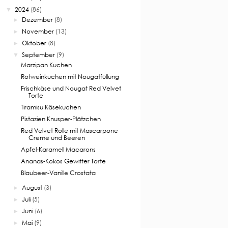
2024
(86)
▼
Dezember
(8)
►
November
(13)
►
Oktober
(8)
►
September
(9)
▼
Marzipan Kuchen
Rotweinkuchen mit Nougatfüllung
Frischkäse und Nougat Red Velvet
Torte
Tiramisu Käsekuchen
Pistazien Knusper-Plätzchen
Red Velvet Rolle mit Mascarpone
Creme und Beeren
Apfel-Karamell Macarons
Ananas-Kokos Gewitter Torte
Blaubeer-Vanille Crostata
August
(3)
►
Juli
(5)
►
Juni
(6)
►
Mai
(9)
►