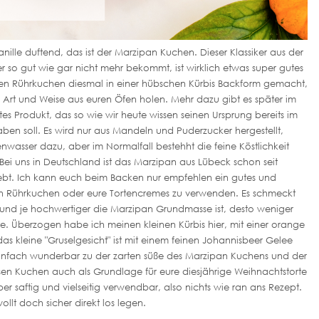
nille duftend, das ist der Marzipan Kuchen. Dieser Klassiker aus der
so gut wie gar nicht mehr bekommt, ist wirklich etwas super gutes
rten Rührkuchen diesmal in einer hübschen Kürbis Backform gemacht,
ge Art und Weise aus euren Öfen holen. Mehr dazu gibt es später im
tes Produkt, das so wie wir heute wissen seinen Ursprung bereits im
aben soll. Es wird nur aus Mandeln und Puderzucker hergestellt,
sser dazu, aber im Normalfall bestehht die feine Köstlichkeit
 Bei uns in Deutschland ist das Marzipan aus Lübeck schon seit
ebt. Ich kann euch beim Backen nur empfehlen ein gutes und
en Rührkuchen oder eure Tortencremes zu verwenden. Es schmeckt
 und je hochwertiger die Marzipan Grundmasse ist, desto weniger
te. Überzogen habe ich meinen kleinen Kürbis hier, mit einer orange
s kleine "Gruselgesicht" ist mit einem feinen Johannisbeer Gelee
 einfach wunderbar zu der zarten süße des Marzipan Kuchens und der
en Kuchen auch als Grundlage für eure diesjährige Weihnachtstorte
uper saftig und vielseitig verwendbar, also nichts wie ran ans Rezept.
wollt doch sicher direkt los legen.