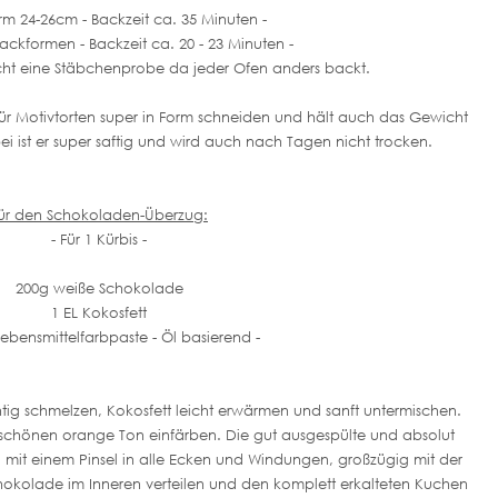
rm 24-26cm - Backzeit ca. 35 Minuten -
ckformen - Backzeit ca. 20 - 23 Minuten -
ht eine Stäbchenprobe da jeder Ofen anders backt.
für Motivtorten super in Form schneiden und hält auch das Gewicht
i ist er super saftig und wird auch nach Tagen nicht trocken.
ür den Schokoladen-Überzug:
- Für 1 Kürbis -
200g weiße Schokolade
1 EL Kokosfett
bensmittelfarbpaste - Öl basierend -
tig schmelzen, Kokosfett leicht erwärmen und sanft untermischen.
chönen orange Ton einfärben. Die gut ausgespülte und absolut
l mit einem Pinsel in alle Ecken und Windungen, großzügig mit der
okolade im Inneren verteilen und den komplett erkalteten Kuchen