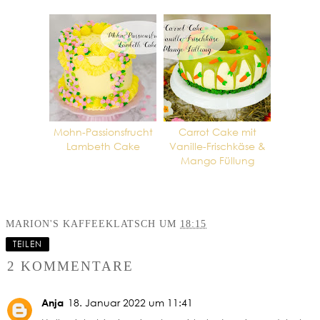
Mohn-Passionsfrucht
Carrot Cake mit
Lambeth Cake
Vanille-Frischkäse &
Mango Füllung
MARION'S KAFFEEKLATSCH
UM
18:15
TEILEN
2 KOMMENTARE
Anja
18. Januar 2022 um 11:41