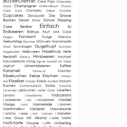
Buttercreme
Cake Pops
Cakesicles
Champagner
Cassis
Chiffon-Biskuit
Churros
Cranberry
Cidre
Cola
Crêpe
Crumble
Cupcakes
Das Grosse
Dacquoise
Backen
Donuts
Dripping
Dessert
Dinkel
Einfach
Cake
Eierlikör
Eis
Erdbeeren
Erdnuss
Fault Line Cake
Fondant
Fudge
Gebäck
Feigen
Geburtstag
Glühwein
Granatapfel
Gemüse
Gugelhupf
Grundlagen
Grieß
Guinness
Haselnuss
Halloween
Hefe
Hagebutten
Himbeeren
Herzhaft
Hochzeit
Hibiskus
Holunderblüte
Honig
Ingwer
Isomalt
Jar Cake
Johannisbeeren
Kaffee
Joghurt
Karamell
Karotten
Karneval
Käsekuchen
Kekse
Kirschen
Kitchen
Klassiker
Kokos
Krokant
Aid
Knödel
Konfekt
Kuchen
Kürbis
Küchenzubehör
Kurkuma
Limetten
Lebkuchen
Lavendel
Letter Cake
Macarons
London
Macadamia
Mandel
Madeleines
Mandarinen
Malz
Mango
Marmelade
Maronen
Manz
Marshmallow
Marzipan
Mascarpone
Matcha
Messe
Mirabellen
Milch
Milchreis
mit Alkohol
Mohn
Mirror Glaze
Mode
Motivtorte
Mousse
Mürbeteig
Muffin