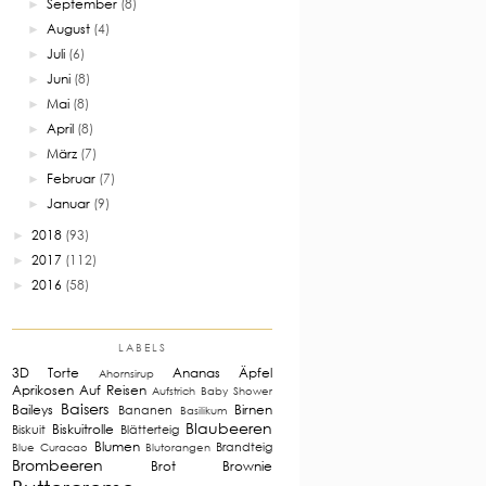
September
(8)
►
August
(4)
►
Juli
(6)
►
Juni
(8)
►
Mai
(8)
►
April
(8)
►
März
(7)
►
Februar
(7)
►
Januar
(9)
►
2018
(93)
►
2017
(112)
►
2016
(58)
►
LABELS
3D Torte
Ananas
Äpfel
Ahornsirup
Aprikosen
Auf Reisen
Aufstrich
Baby Shower
Baisers
Baileys
Birnen
Bananen
Basilikum
Blaubeeren
Biskuitrolle
Biskuit
Blätterteig
Blumen
Brandteig
Blue Curacao
Blutorangen
Brombeeren
Brot
Brownie