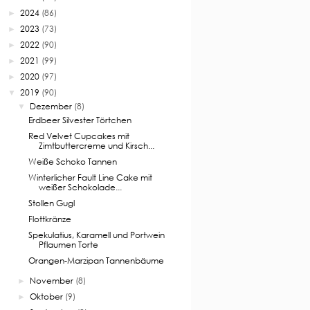
2024
(86)
►
2023
(73)
►
2022
(90)
►
2021
(99)
►
2020
(97)
►
2019
(90)
▼
Dezember
(8)
▼
Erdbeer Silvester Törtchen
Red Velvet Cupcakes mit
Zimtbuttercreme und Kirsch...
Weiße Schoko Tannen
Winterlicher Fault Line Cake mit
weißer Schokolade...
Stollen Gugl
Flottkränze
Spekulatius, Karamell und Portwein
Pflaumen Torte
Orangen-Marzipan Tannenbäume
November
(8)
►
Oktober
(9)
►