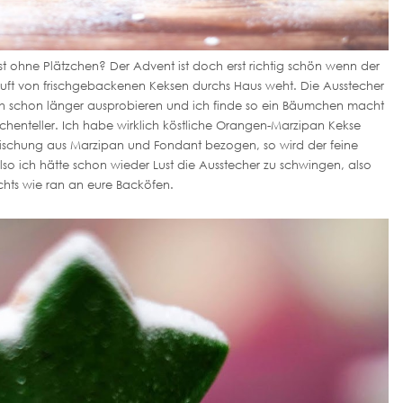
st ohne Plätzchen? Der Advent ist doch erst richtig schön wenn der
uft von frischgebackenen Keksen durchs Haus weht. Die Ausstecher
ch schon länger ausprobieren und ich finde so ein Bäumchen macht
chenteller. Ich habe wirklich köstliche Orangen-Marzipan Kekse
Mischung aus Marzipan und Fondant bezogen, so wird der feine
o ich hätte schon wieder Lust die Ausstecher zu schwingen, also
chts wie ran an eure Backöfen.