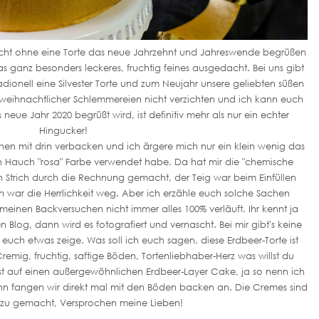
icht ohne eine Torte das neue Jahrzehnt und Jahreswende begrüßen
s ganz besonders leckeres, fruchtig feines ausgedacht. Bei uns gibt
adionell eine Silvester Torte und zum Neujahr unsere geliebten süßen
tz weihnachtlicher Schlemmereien nicht verzichten und ich kann euch
neue Jahr 2020 begrüßt wird, ist definitiv mehr als nur ein echter
Hingucker!
chen mit drin verbacken und ich ärgere mich nur ein klein wenig das
n Hauch "rosa" Farbe verwendet habe. Da hat mir die "chemische
 Strich durch die Rechnung gemacht, der Teig war beim Einfüllen
n war die Herrlichkeit weg. Aber ich erzähle euch solche Sachen
 meinen Backversuchen nicht immer alles 100% verläuft. Ihr kennt ja
n Blog, dann wird es fotografiert und vernascht. Bei mir gibt's keine
uch etwas zeige. Was soll ich euch sagen, diese Erdbeer-Torte ist
remig, fruchtig, saftige Böden, Tortenliebhaber-Herz was willst du
Lust auf einen außergewöhnlichen Erdbeer-Layer Cake, ja so nenn ich
dann fangen wir direkt mal mit den Böden backen an. Die Cremes sind
azu gemacht, Versprochen meine Lieben!