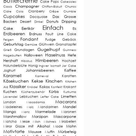
Buttercreme
Cake Pops
Cakesicles
Champagner
Cassis
Chiffon-Biskuit
Churros
Cranberry
Cidre
Cola
Crêpe
Crumble
Cupcakes
Das Grosse
Dacquoise
Backen
Donuts
Dripping
Dessert
Dinkel
Einfach
Cake
Eierlikör
Eis
Erdbeeren
Erdnuss
Fault Line Cake
Fondant
Fudge
Gebäck
Feigen
Geburtstag
Glühwein
Granatapfel
Gemüse
Gugelhupf
Grundlagen
Grieß
Guinness
Haselnuss
Halloween
Hefe
Hagebutten
Himbeeren
Herzhaft
Hochzeit
Hibiskus
Holunderblüte
Honig
Ingwer
Isomalt
Jar Cake
Johannisbeeren
Kaffee
Joghurt
Karamell
Karotten
Karneval
Käsekuchen
Kekse
Kirschen
Kitchen
Klassiker
Kokos
Krokant
Aid
Knödel
Konfekt
Kuchen
Kürbis
Küchenzubehör
Kurkuma
Limetten
Lebkuchen
Lavendel
Letter Cake
Macarons
London
Macadamia
Mandel
Madeleines
Mandarinen
Malz
Mango
Marmelade
Maronen
Manz
Marshmallow
Marzipan
Mascarpone
Matcha
Messe
Mirabellen
Milch
Milchreis
mit Alkohol
Mohn
Mirror Glaze
Mode
Motivtorte
Mousse
Mürbeteig
Muffin