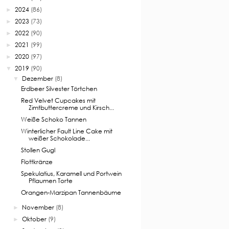
2024
(86)
►
2023
(73)
►
2022
(90)
►
2021
(99)
►
2020
(97)
►
2019
(90)
▼
Dezember
(8)
▼
Erdbeer Silvester Törtchen
Red Velvet Cupcakes mit
Zimtbuttercreme und Kirsch...
Weiße Schoko Tannen
Winterlicher Fault Line Cake mit
weißer Schokolade...
Stollen Gugl
Flottkränze
Spekulatius, Karamell und Portwein
Pflaumen Torte
Orangen-Marzipan Tannenbäume
November
(8)
►
Oktober
(9)
►