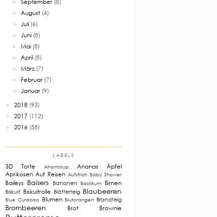
September
(8)
►
August
(4)
►
Juli
(6)
►
Juni
(8)
►
Mai
(8)
►
April
(8)
►
März
(7)
►
Februar
(7)
►
Januar
(9)
►
2018
(93)
►
2017
(112)
►
2016
(58)
►
LABELS
3D Torte
Ananas
Äpfel
Ahornsirup
Aprikosen
Auf Reisen
Aufstrich
Baby Shower
Baisers
Baileys
Birnen
Bananen
Basilikum
Blaubeeren
Biskuitrolle
Biskuit
Blätterteig
Blumen
Brandteig
Blue Curacao
Blutorangen
Brombeeren
Brot
Brownie