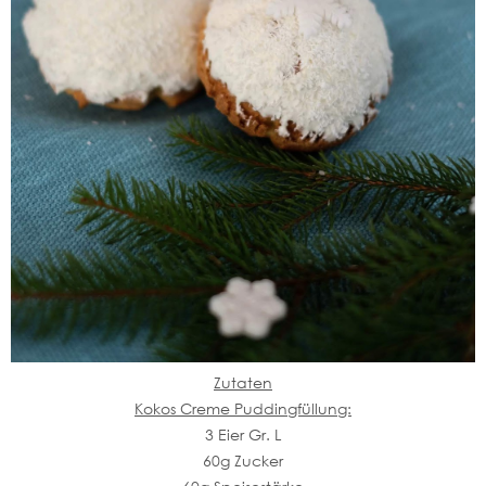
Zutaten
Kokos Creme Puddingfüllung:
3 Eier Gr. L
60g Zucker