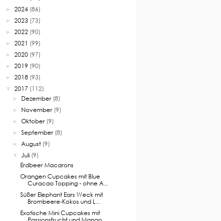
2024
(86)
►
2023
(73)
►
2022
(90)
►
2021
(99)
►
2020
(97)
►
2019
(90)
►
2018
(93)
►
2017
(112)
▼
Dezember
(8)
►
November
(9)
►
Oktober
(9)
►
September
(8)
►
August
(9)
►
Juli
(9)
▼
Erdbeer Macarons
Orangen Cupcakes mit Blue
Curacao Topping - ohne A...
Süßer Elephant Ears Weck mit
Brombeere-Kokos und L...
Exotische Mini Cupcakes mit
Passionsfrucht und Mango