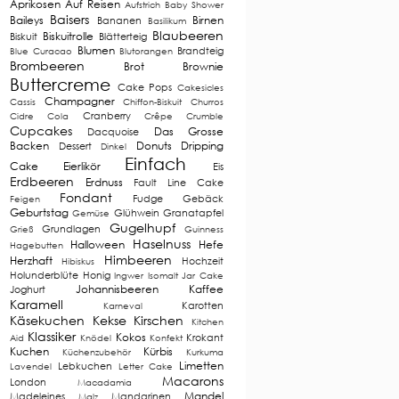
Aprikosen
Auf Reisen
Aufstrich
Baby Shower
Baisers
Baileys
Birnen
Bananen
Basilikum
Blaubeeren
Biskuitrolle
Biskuit
Blätterteig
Blumen
Brandteig
Blue Curacao
Blutorangen
Brombeeren
Brot
Brownie
Buttercreme
Cake Pops
Cakesicles
Champagner
Cassis
Chiffon-Biskuit
Churros
Cranberry
Cidre
Cola
Crêpe
Crumble
Cupcakes
Das Grosse
Dacquoise
Backen
Donuts
Dripping
Dessert
Dinkel
Einfach
Cake
Eierlikör
Eis
Erdbeeren
Erdnuss
Fault Line Cake
Fondant
Fudge
Gebäck
Feigen
Geburtstag
Glühwein
Granatapfel
Gemüse
Gugelhupf
Grundlagen
Grieß
Guinness
Haselnuss
Halloween
Hefe
Hagebutten
Himbeeren
Herzhaft
Hochzeit
Hibiskus
Holunderblüte
Honig
Ingwer
Isomalt
Jar Cake
Johannisbeeren
Kaffee
Joghurt
Karamell
Karotten
Karneval
Käsekuchen
Kekse
Kirschen
Kitchen
Klassiker
Kokos
Krokant
Aid
Knödel
Konfekt
Kuchen
Kürbis
Küchenzubehör
Kurkuma
Limetten
Lebkuchen
Lavendel
Letter Cake
Macarons
London
Macadamia
Mandel
Madeleines
Mandarinen
Malz