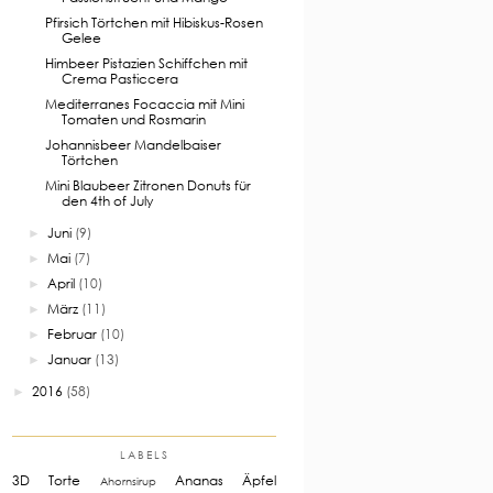
Pfirsich Törtchen mit Hibiskus-Rosen
Gelee
Himbeer Pistazien Schiffchen mit
Crema Pasticcera
Mediterranes Focaccia mit Mini
Tomaten und Rosmarin
Johannisbeer Mandelbaiser
Törtchen
Mini Blaubeer Zitronen Donuts für
den 4th of July
Juni
(9)
►
Mai
(7)
►
April
(10)
►
März
(11)
►
Februar
(10)
►
Januar
(13)
►
2016
(58)
►
LABELS
3D Torte
Ananas
Äpfel
Ahornsirup