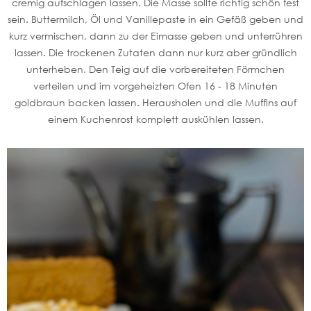
cremig aufschlagen lassen. Die Masse sollte richtig schön fest
sein. Buttermilch, Öl und Vanillepaste in ein Gefäß geben und
kurz vermischen, dann zu der Eimasse geben und unterrühren
lassen. Die trockenen Zutaten dann nur kurz aber gründlich
unterheben. Den Teig auf die vorbereiteten Förmchen
verteilen und im vorgeheizten Ofen 16 - 18 Minuten
goldbraun backen lassen. Herausholen und die Muffins auf
einem Kuchenrost komplett auskühlen lassen.