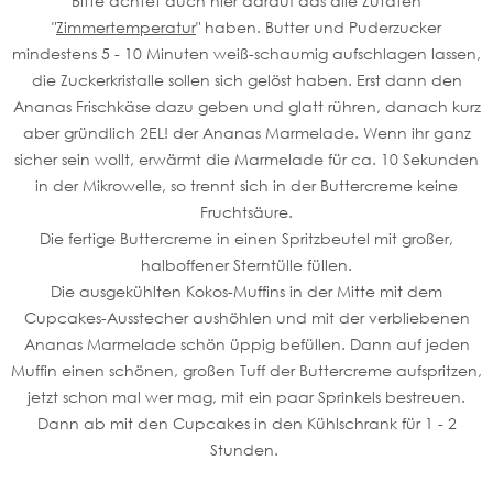
Bitte achtet auch hier darauf das alle Zutaten
"
Zimmertemperatur
" haben. Butter und Puderzucker
mindestens 5 - 10 Minuten weiß-schaumig aufschlagen lassen,
die Zuckerkristalle sollen sich gelöst haben. Erst dann den
Ananas Frischkäse dazu geben und glatt rühren, danach kurz
aber gründlich 2EL! der Ananas Marmelade. Wenn ihr ganz
sicher sein wollt, erwärmt die Marmelade für ca. 10 Sekunden
in der Mikrowelle, so trennt sich in der Buttercreme keine
Fruchtsäure.
Die fertige Buttercreme in einen Spritzbeutel mit großer,
halboffener Sterntülle füllen.
Die ausgekühlten Kokos-Muffins in der Mitte mit dem
Cupcakes-Ausstecher aushöhlen und mit der verbliebenen
Ananas Marmelade schön üppig befüllen. Dann auf jeden
Muffin einen schönen, großen Tuff der Buttercreme aufspritzen,
jetzt schon mal wer mag, mit ein paar Sprinkels bestreuen.
Dann ab mit den Cupcakes in den Kühlschrank für 1 - 2
Stunden.