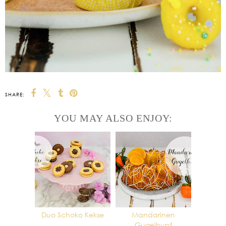
SHARE:
YOU MAY ALSO ENJOY:
Duo Schoko Kekse
Mandarinen
Gugelhupf