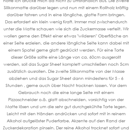
hoffe ich drücke mich da nicht zu umständlich aus. Die zweite
Silikonmatte darüber legen und nun mit einem Rollholz kräftig
darüber fahren und in eine längliche, glatte Form bringen.
Das erfordert ein klein wenig Kraft. Immer mal zwischendurch
unter die Matte schauen wie sich die Zuckermasse verteilt. Wir
wollen gerne den Effekt einer etwas "wilderen" Oberfläche an
einer Seite erzielen, die andere längliche Seite kann dabei mit
einem Spatel gerne glatt gedrückt werden. Für eine Torte
dieser Größe sollte eine Länge von ca. 60cm ausgerollt
werden, soll das Sugar Sheet komplett umschließen noch 5cm
zusätzlich ausrollen. Die zweite Silikonmatte von der Masse
abziehen und das Sugar Sheet dann mindestens für 5 - 6
Stunden , gerne auch über Nacht trocknen lassen. Vor dem
Gebrauch noch die eine lange Seite mit einem
Pizzaschneider o.ä. glatt abschneiden, vorsichtig von der
Matte lösen und um die sehr gut durchgekühlte Torte legen.
Leicht mit den Händen andrücken und sofort mit in reinem
Alkohol aufgelöster Puderfarbe, Akzente auf den Rand der
Zuckerdekoration pinseln. Der reine Alkohol trocknet sofort und