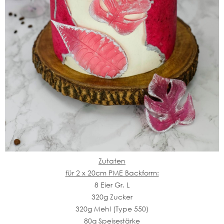
Zutaten
für 2 x 20cm PME Backform:
8 Eier Gr. L
320g Zucker
320g Mehl (Type 550)
80g Speisestärke