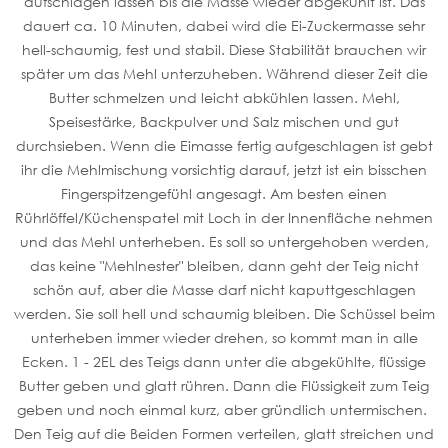
aufschlagen lassen bis die Masse wieder abgekühlt ist. Das
dauert ca. 10 Minuten, dabei wird die Ei-Zuckermasse sehr
hell-schaumig, fest und stabil. Diese Stabilität brauchen wir
später um das Mehl unterzuheben. Während dieser Zeit die
Butter schmelzen und leicht abkühlen lassen. Mehl,
Speisestärke, Backpulver und Salz mischen und gut
durchsieben. Wenn die Eimasse fertig aufgeschlagen ist gebt
ihr die Mehlmischung vorsichtig darauf, jetzt ist ein bisschen
Fingerspitzengefühl angesagt. Am besten einen
Rührlöffel/Küchenspatel mit Loch in der Innenfläche nehmen
und das Mehl unterheben. Es soll so untergehoben werden,
das keine "Mehlnester" bleiben, dann geht der Teig nicht
schön auf, aber die Masse darf nicht kaputtgeschlagen
werden. Sie soll hell und schaumig bleiben. Die Schüssel beim
unterheben immer wieder drehen, so kommt man in alle
Ecken. 1 - 2EL des Teigs dann unter die abgekühlte, flüssige
Butter geben und glatt rühren. Dann die Flüssigkeit zum Teig
geben und noch einmal kurz, aber gründlich untermischen.
Den Teig auf die Beiden Formen verteilen, glatt streichen und