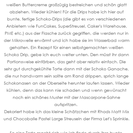
weißen Buttercreme großzügig bestreichen und schön glatt
abziehen. Wieder kühlen! Für die Drips habe ich hier auf
bunte, fertige Schoko-Drips (die gibt es von verschiedenen
Anbietern wie FunCakes, SuperStreusel, Caker's Warehouse,
PME etc.) aus der Flasche zurück gegriffen, die werden nur in
der Mikrowelle erwärmt und ich habe sie im Wasserbad warm
gehalten. Ein Rezept für einen selbstgemachten weißen
Schoko Drip, gebe ich euch weiter unten. Den müsst ihr dann
Portionsweise einfärben, das geht aber relativ einfach. Die
sehr gut durchgekühlte Torte dann mit der Schoko Ganache,
die nur handwarm sein sollte am Rand drippen, sprich lange
Schokonasen an der Oberseite herunter laufen lassen. Wieder
kühlen, denn das kann nie schaden und wenn gewünscht
noch ein schönes Muster mit der Mascarpone-Sahne
aufspritzen.
Dekoriert habe ich das kleine Schätzchen mit Rhods Matt Mix
und Chocoballe Pastel Large Streuseln der Firma Let's Sprinkle.
So eine Torte macht sich wie ich finde durch ihre bunte,