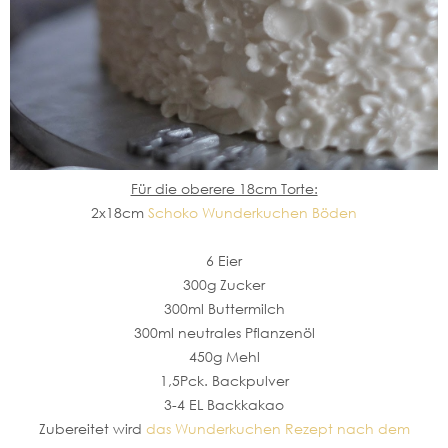
Für die oberere 18cm Torte:
2x18cm
Schoko Wunderkuchen Böden
6 Eier
300g Zucker
300ml Buttermilch
300ml neutrales Pflanzenöl
450g Mehl
1,5Pck. Backpulver
3-4 EL Backkakao
Zubereitet wird
das Wunderkuchen Rezept nach dem