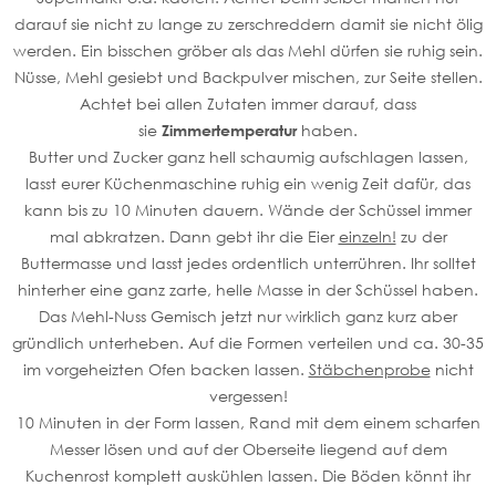
darauf sie nicht zu lange zu zerschreddern damit sie nicht ölig
werden. Ein bisschen gröber als das Mehl dürfen sie ruhig sein.
Nüsse, Mehl gesiebt und Backpulver mischen, zur Seite stellen.
Achtet bei allen Zutaten immer darauf, dass
sie
Zimmertemperatur
haben.
Butter und Zucker ganz hell schaumig aufschlagen lassen,
lasst eurer Küchenmaschine ruhig ein wenig Zeit dafür, das
kann bis zu 10 Minuten dauern. Wände der Schüssel immer
mal abkratzen. Dann gebt ihr die Eier
einzeln!
zu der
Buttermasse und lasst jedes ordentlich unterrühren. Ihr solltet
hinterher eine ganz zarte, helle Masse in der Schüssel haben.
Das Mehl-Nuss Gemisch jetzt nur wirklich ganz kurz aber
gründlich unterheben. Auf die Formen verteilen und ca. 30-35
im vorgeheizten Ofen backen lassen.
Stäbchenprobe
nicht
vergessen!
10 Minuten in der Form lassen, Rand mit dem einem scharfen
Messer lösen und auf der Oberseite liegend auf dem
Kuchenrost komplett auskühlen lassen. Die Böden könnt ihr