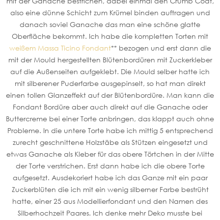
mit der Ganache bestrichen, dabei einmal den Crumb Coat,
also eine dünne Schicht zum Krümel binden auftragen und
danach soviel Ganache das man eine schöne glatte
Oberfläche bekommt. Ich habe die kompletten Torten mit
weißem Massa Ticino Fondant
** bezogen und erst dann die
mit der Mould hergestellten Blütenbordüren mit Zuckerkleber
auf die Außenseiten aufgeklebt. Die Mould selber hatte ich
mit silberener Puderfarbe ausgepinselt, so hat man direkt
einen tollen Glanzeffekt auf der Blütenbordüre. Man kann die
Fondant Bordüre aber auch direkt auf die Ganache oder
Buttercreme bei einer Torte anbringen, das klappt auch ohne
Probleme. In die untere Torte habe ich mittig 5 entsprechend
zurecht geschnittene Holzstäbe als Stützen eingesetzt und
etwas Ganache als Kleber für das obere Törtchen in der Mitte
der Torte verstrichen. Erst dann habe ich die obere Torte
aufgesetzt. Ausdekoriert habe ich das Ganze mit ein paar
Zuckerblüten die ich mit ein wenig silberner Farbe bestrüht
hatte, einer 25 aus Modellierfondant und den Namen des
Silberhochzeit Paares. Ich denke mehr Deko musste bei